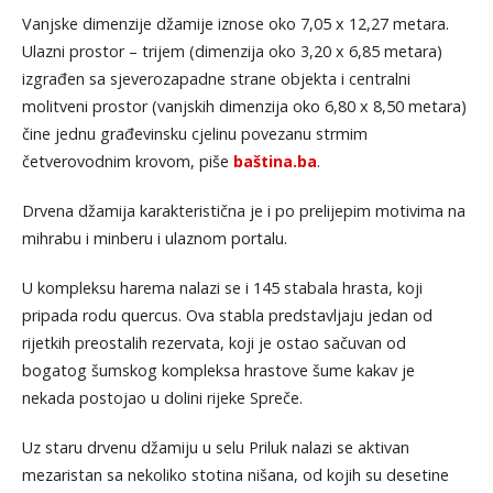
Vanjske dimenzije džamije iznose oko 7,05 x 12,27 metara.
Ulazni prostor – trijem (dimenzija oko 3,20 x 6,85 metara)
izgrađen sa sjeverozapadne strane objekta i centralni
molitveni prostor (vanjskih dimenzija oko 6,80 x 8,50 metara)
čine jednu građevinsku cjelinu povezanu strmim
četverovodnim krovom, piše
baština.ba
.
Drvena džamija karakteristična je i po prelijepim motivima na
mihrabu i minberu i ulaznom portalu.
U kompleksu harema nalazi se i 145 stabala hrasta, koji
pripada rodu quercus. Ova stabla predstavljaju jedan od
rijetkih preostalih rezervata, koji je ostao sačuvan od
bogatog šumskog kompleksa hrastove šume kakav je
nekada postojao u dolini rijeke Spreče.
Uz staru drvenu džamiju u selu Priluk nalazi se aktivan
mezaristan sa nekoliko stotina nišana, od kojih su desetine