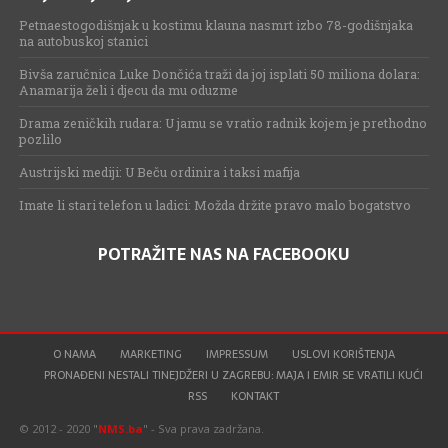
Petnaestogodišnjak u kostimu klauna nasmrt izbo 78-godišnjaka
na autobuskoj stanici
Bivša zaručnica Luke Dončića traži da joj isplati 50 miliona dolara:
Anamarija želi i djecu da mu oduzme
Drama zeničkih rudara: U jamu se vratio radnik kojem je prethodno
pozlilo
Austrijski mediji: U Beču ordinira i taksi mafija
Imate li stari telefon u ladici: Možda držite pravo malo bogatstvo
POTRAŽITE NAS NA FACEBOOKU
O NAMA
MARKETING
IMPRESSUM
USLOVI KORIŠTENJA
PRONAĐENI NESTALI TINEJDŽERI U ZAGREBU: MAJA I EMIR SE VRATILI KUĆI
RSS
KONTAKT
© 2012 - 2020 "
NMS.ba
" - Sva prava zadržana.