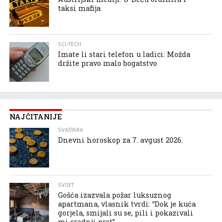
taksi mafija
SCI-TECH
Imate li stari telefon u ladici: Možda
držite pravo malo bogatstvo
NAJČITANIJE
SVAŠTARA
Dnevni horoskop za 7. avgust 2026.
SVIJET
Gošća izazvala požar luksuznog
apartmana, vlasnik tvrdi: “Dok je kuća
gorjela, smijali su se, pili i pokazivali
mi srednji prst”