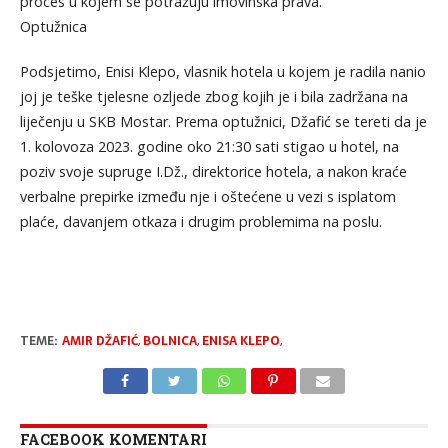
proces u kojem se potražuju imovinska prava.
Optužnica
Podsjetimo, Enisi Klepo, vlasnik hotela u kojem je radila nanio
joj je teške tjelesne ozljede zbog kojih je i bila zadržana na
liječenju u SKB Mostar. Prema optužnici, Džafić se tereti da je
1. kolovoza 2023. godine oko 21:30 sati stigao u hotel, na
poziv svoje supruge I.Dž., direktorice hotela, a nakon kraće
verbalne prepirke između nje i oštećene u vezi s isplatom
plaće, davanjem otkaza i drugim problemima na poslu.
TEME:
AMIR DŽAFIĆ
,
BOLNICA
,
ENISA KLEPO
,
FACEBOOK KOMENTARI