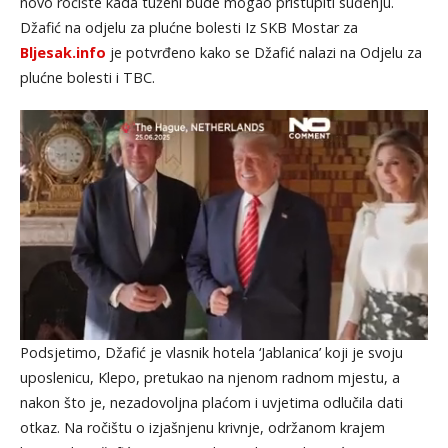
novo ročište kada tuženi bude mogao pristupiti suđenju.
Džafić na odjelu za plućne bolesti Iz SKB Mostar za
Bljesak.info
je potvrđeno kako se Džafić nalazi na Odjelu za
plućne bolesti i TBC.
Podsjetimo, Džafić je vlasnik hotela ‘Jablanica’ koji je svoju
uposlenicu, Klepo, pretukao na njenom radnom mjestu, a
nakon što je, nezadovoljna plaćom i uvjetima odlučila dati
otkaz. Na ročištu o izjašnjenu krivnje, održanom krajem