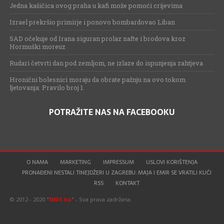
Jedna kašičica ovog praha u kafi može pomoći crijevima
Izrael prekršio primirje i ponovo bombardovao Liban
SAD očekuje od Irana siguran prolaz nafte i brodova kroz
Hormuški moreuz
Rudari četvrti dan pod zemljom, ne izlaze do ispunjenja zahtjeva
Hronični bolesnici moraju da obrate pažnju na ovo tokom
ljetovanja: Pravilo broj 1.
POTRAŽITE NAS NA FACEBOOKU
O NAMA
MARKETING
IMPRESSUM
USLOVI KORIŠTENJA
PRONAĐENI NESTALI TINEJDŽERI U ZAGREBU: MAJA I EMIR SE VRATILI KUĆI
RSS
KONTAKT
© 2012 - 2020 "
NMS.ba
" - Sva prava zadržana.