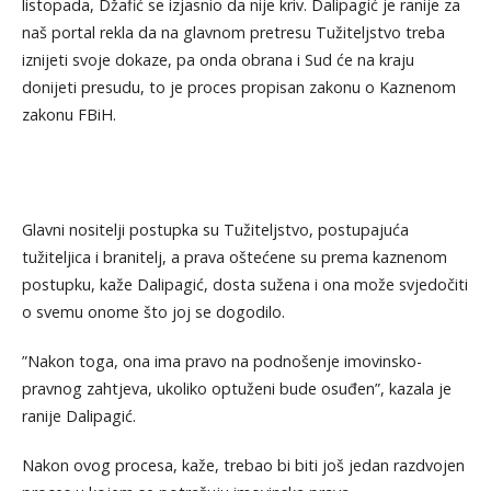
listopada, Džafić se izjasnio da nije kriv. Dalipagić je ranije za
naš portal rekla da na glavnom pretresu Tužiteljstvo treba
iznijeti svoje dokaze, pa onda obrana i Sud će na kraju
donijeti presudu, to je proces propisan zakonu o Kaznenom
zakonu FBiH.
Glavni nositelji postupka su Tužiteljstvo, postupajuća
tužiteljica i branitelj, a prava oštećene su prema kaznenom
postupku, kaže Dalipagić, dosta sužena i ona može svjedočiti
o svemu onome što joj se dogodilo.
”Nakon toga, ona ima pravo na podnošenje imovinsko-
pravnog zahtjeva, ukoliko optuženi bude osuđen”, kazala je
ranije Dalipagić.
Nakon ovog procesa, kaže, trebao bi biti još jedan razdvojen