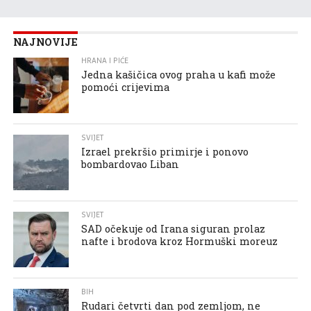
NAJNOVIJE
HRANA I PIĆE
Jedna kašičica ovog praha u kafi može
pomoći crijevima
SVIJET
Izrael prekršio primirje i ponovo
bombardovao Liban
SVIJET
SAD očekuje od Irana siguran prolaz
nafte i brodova kroz Hormuški moreuz
BIH
Rudari četvrti dan pod zemljom, ne