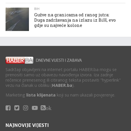
BIH
Gužve na granicama od ranog jutra:
Duga zadržavanja na izlazu iz BiH, evo
gdje su najveće kolone
Sadržaji objavljeni na internet portalu HABER.ba mogu se
prenositi samo uz obavezu navođenja izvora. Iza zadnje
rečenice prenesenog ili citiranog teksta postaviti "hyperlink"
vezu na članak u obliku (
HABER.ba
).
Marketing
lista klijenata
koji su nam ukazali povjerenje.
ok
NAJNOVIJE VIJESTI