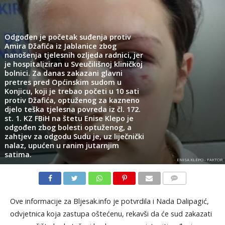
Odgođen je početak suđenja protiv
Amira Džafića iz Jablanice zbog
nanošenja tjelesnih ozljeda radnici, jer
je hospitaliziran u Sveučilišnoj kliničkoj
bolnici. Za danas zakazani glavni
pretres pred Općinskim sudom u
Konjicu, koji je trebao početi u 10 sati
protiv Džafića, optuženog za kazneno
djelo teška tjelesna povreda iz čl. 172.
st. 1. KZ FBiH na štetu Enise Klepo je
odgođen zbog bolesti optuženog, a
zahtjev za odgodu Sudu je, uz liječnički
nalaz, upućen u ranim jutarnjim
satima.
ENISA KLEPO - FAKTOR
KOMENTARI
Ove informacije za Bljesak.info je potvrdila i Nada Dalipagić,
odvjetnica koja zastupa oštećenu, rekavši da će sud zakazati