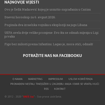
NAJNOVIJE VIJESTI
Ovo je Šefik Nadarević kojeg je usmrtio sugrađanin u Cazinu
Dnevni horoskop za 6. avgust.2026.
Poginula dva izraelska vojnika u eksploziji na jugu Libana
UEFA uvela dvije velike promjene: Evo šta se odmah mijenja u Ligi
prvaka
Figo bez milosti prema Infantinu: Lagao je, mora otići, odmah!
POTRAŽITE NAS NA FACEBOOKU
O NAMA
MARKETING
IMPRESSUM
USLOVI KORIŠTENJA
PRONAĐENI NESTALI TINEJDŽERI U ZAGREBU: MAJA I EMIR SE VRATILI KUĆI
RSS
KONTAKT
© 2012 - 2020 "
NMS.ba
" - Sva prava zadržana.