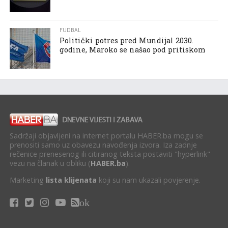
FUDBAL
Politički potres pred Mundijal 2030.
godine, Maroko se našao pod pritiskom
Sadržaji objavljeni na internet portalu HABER.ba mogu se
prenositi samo uz obavezu navođenja izvora. Iza zadnje
rečenice prenesenog ili citiranog teksta postaviti "hyperlink"
vezu na članak u obliku (
HABER.ba
).
Marketing
lista klijenata
koji su nam ukazali povjerenje.
ok