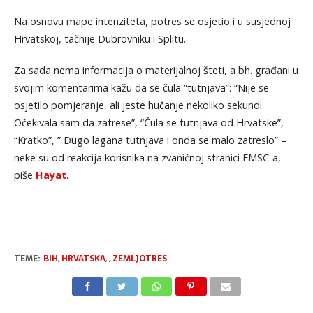
Na osnovu mape intenziteta, potres se osjetio i u susjednoj
Hrvatskoj, tačnije Dubrovniku i Splitu.
Za sada nema informacija o materijalnoj šteti, a bh. građani u
svojim komentarima kažu da se čula “tutnjava”: “Nije se
osjetilo pomjeranje, ali jeste hučanje nekoliko sekundi.
Očekivala sam da zatrese”, “Čula se tutnjava od Hrvatske”,
“Kratko”, ” Dugo lagana tutnjava i onda se malo zatreslo” –
neke su od reakcija korisnika na zvaničnoj stranici EMSC-a,
piše
Hayat
.
TEME:
BIH
,
HRVATSKA
,
,
ZEMLJOTRES