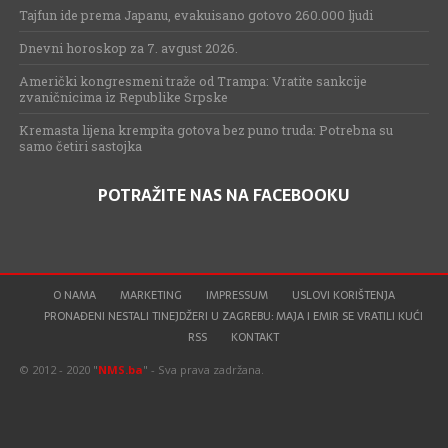
Tajfun ide prema Japanu, evakuisano gotovo 260.000 ljudi
Dnevni horoskop za 7. avgust 2026.
Američki kongresmeni traže od Trampa: Vratite sankcije
zvaničnicima iz Republike Srpske
Kremasta lijena krempita gotova bez puno truda: Potrebna su
samo četiri sastojka
POTRAŽITE NAS NA FACEBOOKU
O NAMA
MARKETING
IMPRESSUM
USLOVI KORIŠTENJA
PRONAĐENI NESTALI TINEJDŽERI U ZAGREBU: MAJA I EMIR SE VRATILI KUĆI
RSS
KONTAKT
© 2012 - 2020 "
NMS.ba
" - Sva prava zadržana.