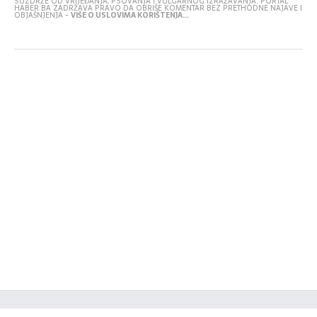
SUZDRŽE OD VRIJEĐANJA, PSOVANJA I VULGARNOG IZRAŽAVANJA. PORTAL
HABER.BA ZADRŽAVA PRAVO DA OBRIŠE KOMENTAR BEZ PRETHODNE NAJAVE I
OBJAŠNJENJA -
VIŠE O USLOVIMA KORIŠTENJA...