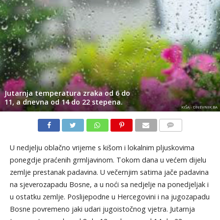
Jutarnja temperatura zraka od 6 do
11, a dnevna od 14 do 22 stepena.
KIŠA - DNEVNIK.BA
KOMENTARI
U nedjelju oblačno vrijeme s kišom i lokalnim pljuskovima
ponegdje praćenih grmljavinom. Tokom dana u većem dijelu
zemlje prestanak padavina. U večernjim satima jače padavina
na sjeverozapadu Bosne, a u noći sa nedjelje na ponedjeljak i
u ostatku zemlje. Poslijepodne u Hercegovini i na jugozapadu
Bosne povremeno jaki udari jugoistočnog vjetra. Jutarnja