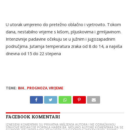
U utorak umjereno do pretežno oblačno i vjetrovito. Tokom
dana, nestabilno vrijeme s kišom, pljuskovima i grmljavinom.
Intenzivnije padavine očekuju se u južnim i jugozapadnim
područjima. Jutarnja temperatura zraka od 8 do 14, a najviša
dnevna od 15 do 22 stepena
TEME:
BIH
,
,
PROGNOZA
,
VRIJEME
FACEBOOK KOMENTARI
IZNESENI KOMENTARI SU PRIVATNA MIŠLJENJA AUTORA I NE ODRAŽAVAJU
STAVOVE REDAKCIJE PORTALA HABER.BA. MOLIMO AUTORE KOMENTARA DA SE