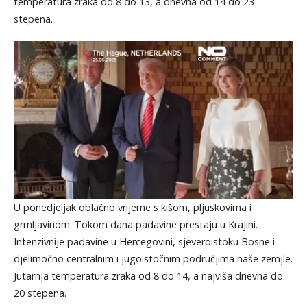
temperatura zraka od 8 do 13, a dnevna od 14 do 23
stepena.
U ponedjeljak oblačno vrijeme s kišom, pljuskovima i
grmljavinom. Tokom dana padavine prestaju u Krajini.
Intenzivnije padavine u Hercegovini, sjeveroistoku Bosne i
djelimočno centralnim i jugoistočnim područjima naše zemjle.
Jutarnja temperatura zraka od 8 do 14, a najviša dnevna do
20 stepena.