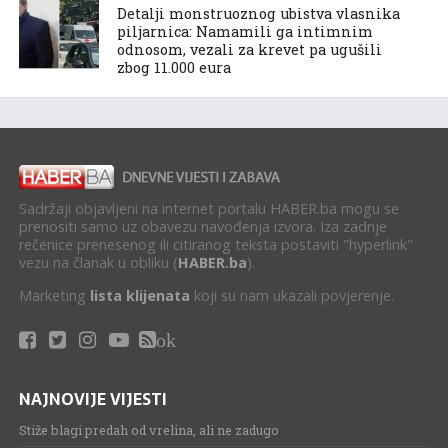
Detalji monstruoznog ubistva vlasnika
piljarnica: Namamili ga intimnim
odnosom, vezali za krevet pa ugušili
zbog 11.000 eura
Sadržaji objavljeni na internet portalu HABER.ba mogu se
prenositi samo uz obavezu navođenja izvora. Iza zadnje
rečenice prenesenog ili citiranog teksta postaviti "hyperlink"
vezu na članak u obliku (
HABER.ba
).
Marketing
lista klijenata
koji su nam ukazali povjerenje.
ok
NAJNOVIJE VIJESTI
Stiže blagi predah od vrelina, ali ne zadugo