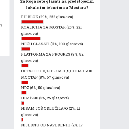
Za koga ćete glasati na predstojećim
lokalnim izborima u Mostaru?
BH BLOK
(29%, 252 glas/ova)
om
KOALICIJA ZA MOSTAR
(25%, 221
glas/ova)
NEĆU GLASATI
(11%, 100 glas/ova)
PLATFORMA ZA PROGRES
(9%, 82
glas/ova)
ОСТАЈТЕ ОВДЈЕ - ЗАЈЕДНО ЗА НАШ
МОСТАР
(8%, 67 glas/ova)
HDZ
(6%, 50 glas/ova)
HDZ 1990
(3%, 25 glas/ova)
NISAM JOŠ ODLUČILA/O
(2%, 21
glas/ova)
NIJEDNU OD NAVEDENIH
(2%, 17