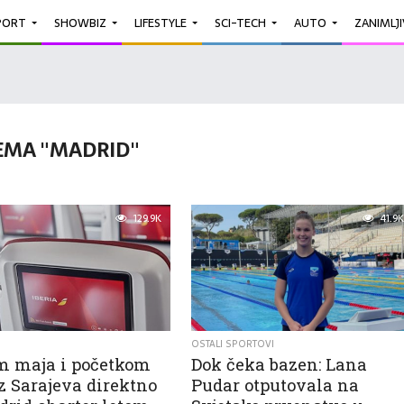
PORT
SHOWBIZ
LIFESTYLE
SCI-TECH
AUTO
ZANIMLJ
EMA "MADRID"
129.9K
41.9K
OSTALI SPORTOVI
m maja i početkom
Dok čeka bazen: Lana
z Sarajeva direktno
Pudar otputovala na