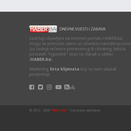
Sadržaji objavljeni na internet portalu HABER.ba
mogu se prenositi samo uz obavezu navođenja izvor
Iza zadnje rečenice prenesenog ili citiranog teksta
postaviti "hyperlink" vezu na članak u obliku
(
HABER.ba
).
Marketing
lista klijenata
koji su nam ukazali
povjerenje.
ok
© 2012 - 2020 "
NMS.ba
" - Sva prava zadržana.