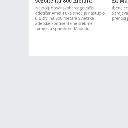
sezone na 800 metara
za Ma
Najbolji bosanskohercegovački
Iberia će
atletičar Amel Tuka sinoć je nastupio
Sarajeva
u B trci na 800 metara Svjetske
prenosi 
atletske kontinentalne srebrne
turneje u španskom Madridu,...