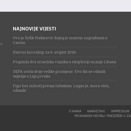
NAJNOVIJE VIJESTI
Ovo je Šefik Nadarević kojeg je usmrtio sugrađanin u
Cazinu
a.
Dnevni horoskop za 6. avgust.2026.
Poginula dva izraelska vojnika u eksploziji na jugu Libana
UEFA uvela dvije velike promjene: Evo šta se odmah
mijenja u Ligi prvaka
Figo bez milosti prema Infantinu: Lagao je, mora otići,
odmah!
O NAMA
MARKETING
IMPRESSUM
PRONAĐENI NESTALI TINEJDŽERI U ZAG