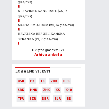
glas/ova)
NEZAVISNE KANDIDATE
(2%, 15
glas/ova)
MOSTAR MOJ DOM
(2%, 14 glas/ova)
HRVATSKA REPUBLIKANSKA
STRANKA
(1%, 7 glas/ova)
Ukupno glasova:
871
Arhiva anketa
LOKALNE VIJESTI
USK
PK
TK
ZDK
BPK
SBK
HNK
ZHK
KS
K10
TFR
SZR
DBR
BLR
BD