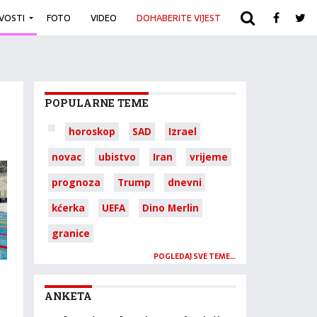
IVOSTI
FOTO
VIDEO
DOHABERITE VIJEST
ARHIVA
POPULARNE TEME
horoskop
SAD
Izrael
novac
ubistvo
Iran
vrijeme
prognoza
Trump
dnevni
kćerka
UEFA
Dino Merlin
granice
POGLEDAJ SVE TEME…
ANKETA