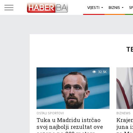
VIJESTI
BIZNIS
S
T
32.5K
OSTALI SPORTOVI
BIZNEWS
Tuka u Madridu istrčao
Kraje
svoj najbolji rezultat ove
juna i