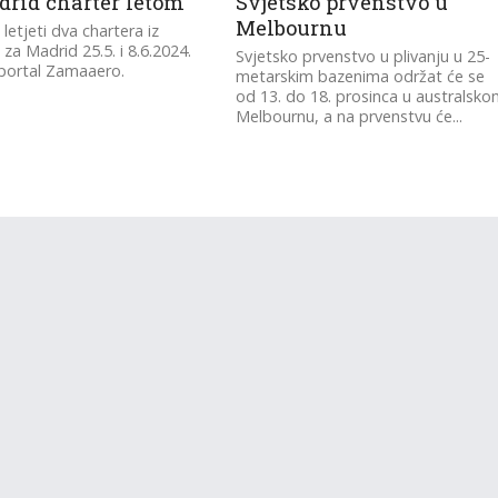
drid charter letom
Svjetsko prvenstvo u
Melbournu
 letjeti dva chartera iz
 za Madrid 25.5. i 8.6.2024.
Svjetsko prvenstvo u plivanju u 25-
portal Zamaaero.
metarskim bazenima održat će se
od 13. do 18. prosinca u australsk
Melbournu, a na prvenstvu će...