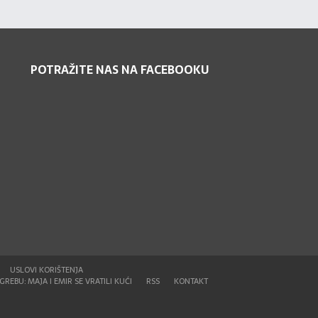
POTRAŽITE NAS NA FACEBOOKU
USLOVI KORIŠTENJA
REBU: MAJA I EMIR SE VRATILI KUĆI
RSS
KONTAKT