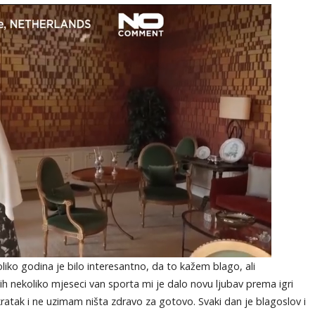
liko godina je bilo interesantno, da to kažem blago, ali
ih nekoliko mjeseci van sporta mi je dalo novu ljubav prema igri
kratak i ne uzimam ništa zdravo za gotovo. Svaki dan je blagoslov i