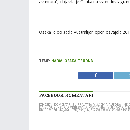
avantura“, objavila je Osaka na svom Instagram 
Osaka je do sada Australijan open osvajala 2019
TEME:
NAOMI OSAKA
,
TRUDNA
FACEBOOK KOMENTARI
IZNESENI KOMENTARI SU PRIVATNA MIŠLJENJA AUTORA I N
DA SE SUZDRŽE OD VRIJEĐANJA, PSOVANJA I VULGARNOG 
PRETHODNE NAJAVE I OBJAŠNJENJA -
VIŠE O USLOVIMA KORI