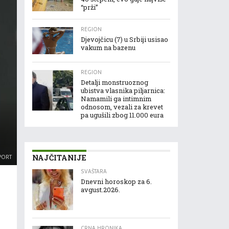
“prži”
REGION
Djevojčicu (7) u Srbiji usisao
vakum na bazenu
REGION
Detalji monstruoznog
ubistva vlasnika piljarnica:
Namamili ga intimnim
odnosom, vezali za krevet
pa ugušili zbog 11.000 eura
NAJČITANIJE
PORT
SVAŠTARA
Dnevni horoskop za 6.
avgust.2026.
CRNA HRONIKA