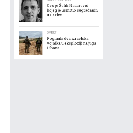
Ovo je Šefik Nadarević
kojeg je usmrtio sugrađanin
u Cazinu
SVIJET
Poginula dva izraelska
vojnika u eksploziji na jugu
Libana