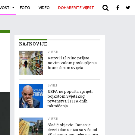
IVOSTI
FOTO
VIDEO
DOHABERITE VIJEST
ARHIVA
NAJNOVIJE
VIJESTI
Ratovi i El Nino prijete
novim valom poskupljenja
hrane širom svijeta
SVIJET
UEFA ne popušta i prijeti
bojkotom Svjetskog
prvenstva i FIFA-inih
takmičenja
VIJESTI
Sladić objavio: Danas je
deveti dan u nizu sa više od
40 stepeni, evo gdje najviše