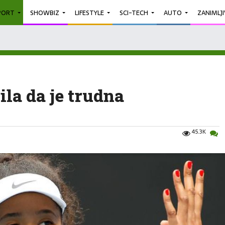
PORT
SHOWBIZ
LIFESTYLE
SCI-TECH
AUTO
ZANIMLJ
la da je trudna
45.3K