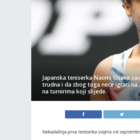
Japanska teniserka Naomi Osaka saop
trudna i da zbog toga neće igrati na 
na turnirima koji slijede.
Nekadašnja prva teniserka svijeta od septembra