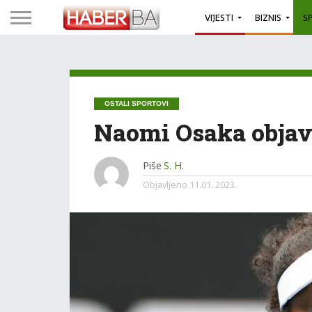
VIJESTI
BIZNIS
S
OSTALI SPORTOVI
Naomi Osaka objavi
Piše
S. H.
Objavljeno
11.01. 2023.