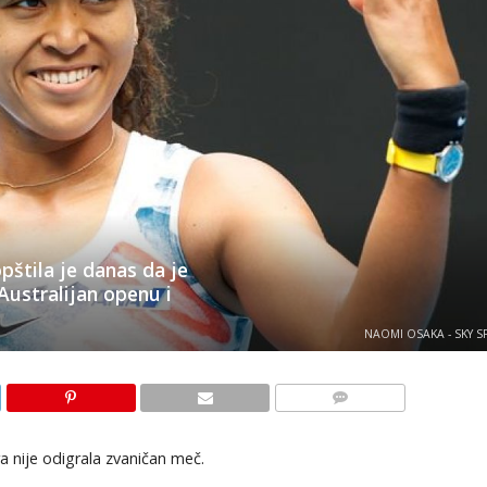
štila je danas da je
Australijan openu i
NAOMI OSAKA - SKY S
KOMENTARI
 nije odigrala zvaničan meč.