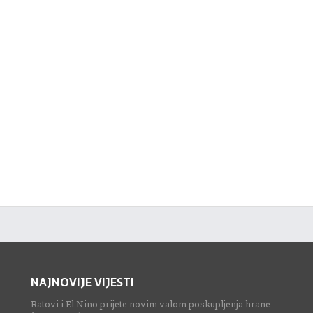
NAJNOVIJE VIJESTI
Ratovi i El Nino prijete novim valom poskupljenja hrane