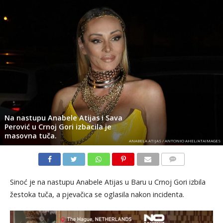
Na nastupu Anabele Atijas i Sava
Perović u Crnoj Gori izbacila je
masovna tuča.
ANABELA ATIJAS / ANTONIO AHEL/ATAIMAGES
KOMENTARI
Sinoć je na nastupu Anabele Atijas u Baru u Crnoj Gori izbila
žestoka tuča, a pjevačica se oglasila nakon incidenta.