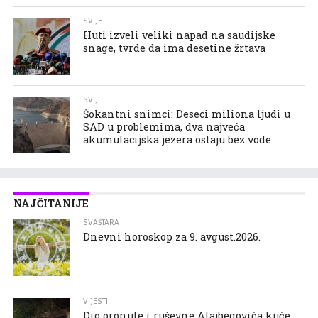
SVIJET
Huti izveli veliki napad na saudijske
snage, tvrde da ima desetine žrtava
SVIJET
Šokantni snimci: Deseci miliona ljudi u
SAD u problemima, dva najveća
akumulacijska jezera ostaju bez vode
NAJČITANIJE
SVAŠTARA
Dnevni horoskop za 9. avgust.2026.
VIJESTI
Dio oronule i ruševne Alajbegovića kuće