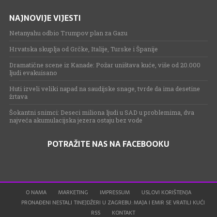
NAJNOVIJE VIJESTI
Netanyahu odbio Trumpov plan za Gazu
Hrvatska skuplja od Grčke, Italije, Turske i Španije
Dramatične scene iz Kanade: Požar uništava kuće, više od 20.000
ljudi evakuisano
Huti izveli veliki napad na saudijske snage, tvrde da ima desetine
žrtava
Šokantni snimci: Deseci miliona ljudi u SAD u problemima, dva
najveća akumulacijska jezera ostaju bez vode
POTRAŽITE NAS NA FACEBOOKU
O NAMA
MARKETING
IMPRESSUM
USLOVI KORIŠTENJA
PRONAĐENI NESTALI TINEJDŽERI U ZAGREBU: MAJA I EMIR SE VRATILI KUĆI
RSS
KONTAKT