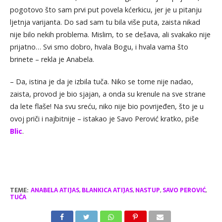
pogotovo što sam prvi put povela kćerkicu, jer je u pitanju
ljetnja varijanta. Do sad sam tu bila više puta, zaista nikad
nije bilo nekih problema. Mislim, to se dešava, ali svakako nije
prijatno… Svi smo dobro, hvala Bogu, i hvala vama što
brinete – rekla je Anabela.
– Da, istina je da je izbila tuča. Niko se tome nije nadao,
zaista, provod je bio sjajan, a onda su krenule na sve strane
da lete flaše! Na svu sreću, niko nije bio povrijeđen, što je u
ovoj priči i najbitnije – istakao je Savo Perović kratko, piše
Blic
.
TEME:
ANABELA ATIJAS
,
BLANKICA ATIJAS
,
NASTUP
,
SAVO PEROVIĆ
,
TUČA