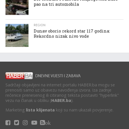
pao na tri automobila
REGION
Dunav oborio rekord star 117 godina:
Rekordno nizak nivo vode
Sadržaji objavljeni na internet portalu HABER.ba mogu se
prenositi samo uz obavezu navođenja izvora. Iza zadnje
rečenice prenesenog ili citiranog teksta postaviti "hyperlink"
vezu na članak u obliku (
HABER.ba
).
Marketing
lista klijenata
koji su nam ukazali povjerenje.
ok