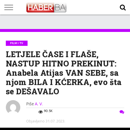
VIJESTI
BIZNIS
SPORT
SHOWBIZ
LIFESTYLE
SCI-
AUTO
ZANIMLJIVOSTI
FOTO
VIDEO
TV
VREMENSKA
STANJE NA
KURSNA
O
MARKETING
IMPRESSUM
KONTAKT
TECH
PROGRAM
PROGNOZA
PUTEVIMA
LISTA
NAMA
FILM I TV
LETJELE ČASE I FLAŠE,
NASTUP HITNO PREKINUT:
Anabela Atijas VAN SEBE, sa
njom BILA I KĆERKA, evo šta
se DEŠAVALO
Piše
A. V.
90.5K
Objavljeno
31.07. 2023.