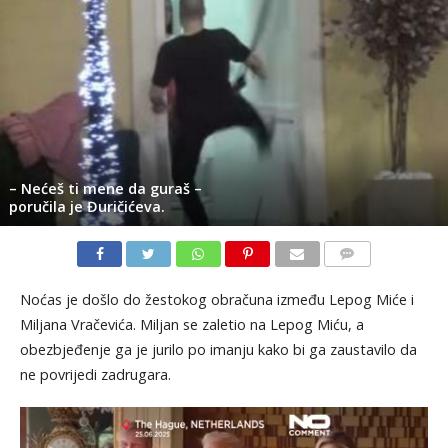
– Nećeš ti mene da guraš –
poručila je Đuričićeva.
KOMENTARI
Noćas je došlo do žestokog obračuna između Lepog Miće i
Miljana Vračevića. Miljan se zaletio na Lepog Miću, a
obezbjeđenje ga je jurilo po imanju kako bi ga zaustavilo da
ne povrijedi zadrugara.