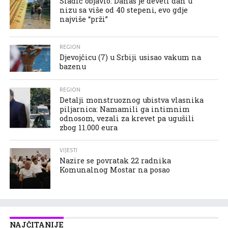
Sladić objavio: Danas je deveti dan u
nizu sa više od 40 stepeni, evo gdje
najviše “prži”
REGION
Djevojčicu (7) u Srbiji usisao vakum na
bazenu
REGION
Detalji monstruoznog ubistva vlasnika
piljarnica: Namamili ga intimnim
odnosom, vezali za krevet pa ugušili
zbog 11.000 eura
VIJESTI
Nazire se povratak 22 radnika
Komunalnog Mostar na posao
NAJČITANIJE