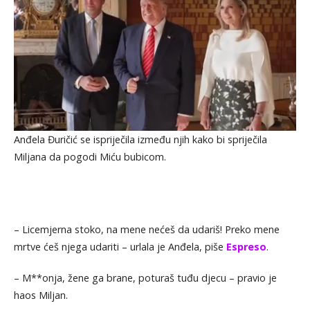
Anđela Đuričić se ispriječila između njih kako bi spriječila
Miljana da pogodi Miću bubicom.
– Licemjerna stoko, na mene nećeš da udariš! Preko mene
mrtve ćeš njega udariti – urlala je Anđela, piše
Espreso
.
– M**onja, žene ga brane, poturaš tuđu djecu – pravio je
haos Miljan.