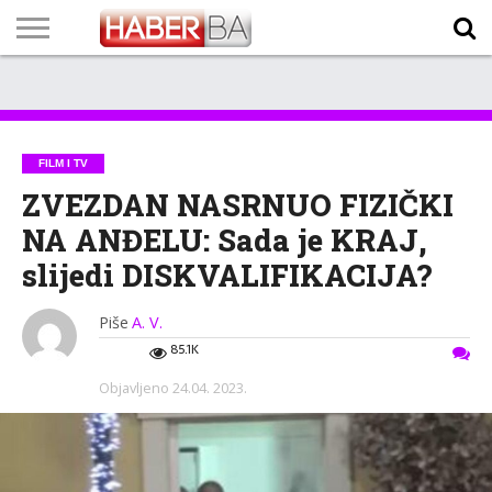
VIJESTI
BIZNIS
SPORT
SHOWBIZ
LIFESTYLE
SCI-
AUTO
ZANIMLJIVOSTI
FOTO
VIDEO
TV
VREMENSKA
STANJE NA
KURSNA
O
MARKETING
IMPRESSUM
KONTAKT
TECH
PROGRAM
PROGNOZA
PUTEVIMA
LISTA
NAMA
FILM I TV
ZVEZDAN NASRNUO FIZIČKI
NA ANĐELU: Sada je KRAJ,
slijedi DISKVALIFIKACIJA?
Piše
A. V.
85.1K
Objavljeno
24.04. 2023.