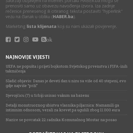
Sadržaji objavljeni na internet portalu HABER.ba mogu se
prenositi samo uz obavezu navođenja izvora. Iza zadnje
rečenice prenesenog ili citiranog teksta postaviti "hyperlink"
vezu na članak u obliku (
HABER.ba
).
Marketing
lista klijenata
koji su nam ukazali povjerenje.
ok
NAJNOVIJE VIJESTI
UEFA ne popušta i prijeti bojkotom Svjetskog prvenstva i FIFA-inih
takmičenja
Sladić objavio: Danas je deveti dan u nizu sa više od 40 stepeni, evo
gdje najviše “prži”
Djevojčicu (7) u Srbiji usisao vakum na bazenu
Detalji monstruoznog ubistva vlasnika piljarnica: Namamili ga
intimnim odnosom, vezali za krevet pa ugušili zbog 11.000 eura
Nazire se povratak 22 radnika Komunalnog Mostar na posao