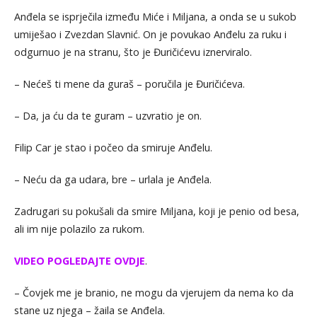
Anđela se isprječila između Miće i Miljana, a onda se u sukob
umiješao i Zvezdan Slavnić. On je povukao Anđelu za ruku i
odgurnuo je na stranu, što je Đuričićevu iznerviralo.
– Nećeš ti mene da guraš – poručila je Đuričićeva.
– Da, ja ću da te guram – uzvratio je on.
Filip Car je stao i počeo da smiruje Anđelu.
– Neću da ga udara, bre – urlala je Anđela.
Zadrugari su pokušali da smire Miljana, koji je penio od besa,
ali im nije polazilo za rukom.
VIDEO POGLEDAJTE OVDJE
.
– Čovjek me je branio, ne mogu da vjerujem da nema ko da
stane uz njega – žaila se Anđela.