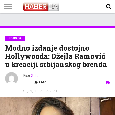
VIJESTI
BIZNIS
SPORT
SHOWBIZ
LIFESTYLE
SCI-
AUTO
ZANIMLJIVOSTI
FOTO
VIDEO
TV
VREMENSKA
STANJE NA
KURSNA
O
MARKETING
IMPRESSUM
KONTAKT
TECH
PROGRAM
PROGNOZA
PUTEVIMA
LISTA
NAMA
ESTRADA
Modno izdanje dostojno
Hollywooda: Džejla Ramović
u kreaciji srbijanskog brenda
Piše
S. H.
58.8K
Objavljeno
21.02. 2024.