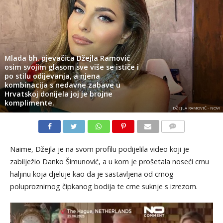
Mlada bh. pjevačica Džejla Ramović
osim svojim glasom sve više se ističe i
po stilu odijevanja, a njena
kombinacija s nedavne zabave u
Hrvatskoj donijela joj je brojne
komplimente.
DŽEJLA RAMOVIĆ - NOVI
KOMENTARI
Naime, Džejla je na svom profilu podijelila video koji je
zabilježio Danko Šimunović, a u kom je prošetala noseći crnu
haljinu koja djeluje kao da je sastavljena od crnog
poluproznirnog čipkanog bodija te crne suknje s izrezom.