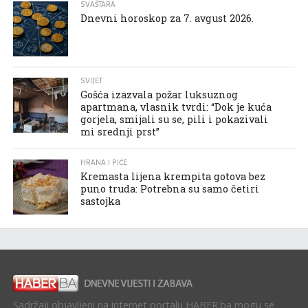
SVAŠTARA
Dnevni horoskop za 7. avgust 2026.
SVIJET
Gošća izazvala požar luksuznog
apartmana, vlasnik tvrdi: “Dok je kuća
gorjela, smijali su se, pili i pokazivali
mi srednji prst”
HRANA I PIĆE
Kremasta lijena krempita gotova bez
puno truda: Potrebna su samo četiri
sastojka
Sadržaji objavljeni na internet portalu HABER.ba mogu se