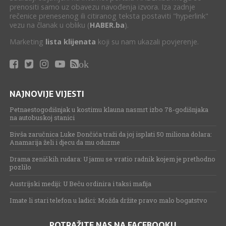
prenositi samo uz obavezu navođenja izvora. Iza zadnje
rečenice prenesenog ili citiranog teksta postaviti "hyperlink"
vezu na članak u obliku (
HABER.ba
).
Marketing
lista klijenata
koji su nam ukazali povjerenje.
ok
NAJNOVIJE VIJESTI
Petnaestogodišnjak u kostimu klauna nasmrt izbo 78-godišnjaka
na autobuskoj stanici
Bivša zaručnica Luke Dončića traži da joj isplati 50 miliona dolara:
Anamarija želi i djecu da mu oduzme
Drama zeničkih rudara: U jamu se vratio radnik kojem je prethodno
pozlilo
Austrijski mediji: U Beču ordinira i taksi mafija
Imate li stari telefon u ladici: Možda držite pravo malo bogatstvo
POTRAŽITE NAS NA FACEBOOKU