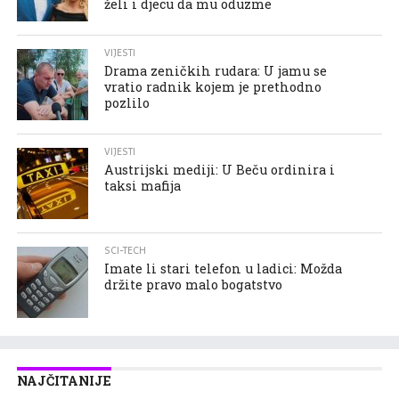
želi i djecu da mu oduzme
VIJESTI
Drama zeničkih rudara: U jamu se
vratio radnik kojem je prethodno
pozlilo
VIJESTI
Austrijski mediji: U Beču ordinira i
taksi mafija
SCI-TECH
Imate li stari telefon u ladici: Možda
držite pravo malo bogatstvo
NAJČITANIJE