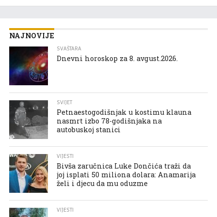
NAJNOVIJE
SVAŠTARA
Dnevni horoskop za 8. avgust.2026.
SVIJET
Petnaestogodišnjak u kostimu klauna
nasmrt izbo 78-godišnjaka na
autobuskoj stanici
VIJESTI
Bivša zaručnica Luke Dončića traži da
joj isplati 50 miliona dolara: Anamarija
želi i djecu da mu oduzme
VIJESTI