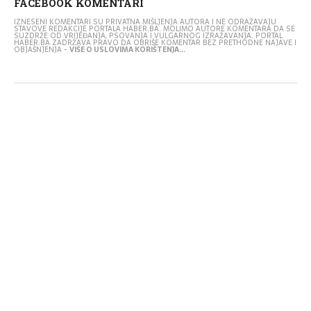
FACEBOOK KOMENTARI
IZNESENI KOMENTARI SU PRIVATNA MIŠLJENJA AUTORA I NE ODRAŽAVAJU
STAVOVE REDAKCIJE PORTALA HABER.BA. MOLIMO AUTORE KOMENTARA DA SE
SUZDRŽE OD VRIJEĐANJA, PSOVANJA I VULGARNOG IZRAŽAVANJA. PORTAL
HABER.BA ZADRŽAVA PRAVO DA OBRIŠE KOMENTAR BEZ PRETHODNE NAJAVE I
OBJAŠNJENJA -
VIŠE O USLOVIMA KORIŠTENJA...