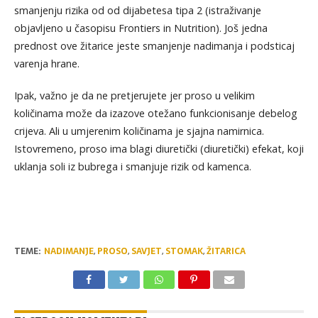
smanjenju rizika od od dijabetesa tipa 2 (istraživanje
objavljeno u časopisu Frontiers in Nutrition). Još jedna
prednost ove žitarice jeste smanjenje nadimanja i podsticaj
varenja hrane.
Ipak, važno je da ne pretjerujete jer proso u velikim
količinama može da izazove otežano funkcionisanje debelog
crijeva. Ali u umjerenim količinama je sjajna namirnica.
Istovremeno, proso ima blagi diuretički (diuretički) efekat, koji
uklanja soli iz bubrega i smanjuje rizik od kamenca.
TEME:
NADIMANJE
,
PROSO
,
SAVJET
,
STOMAK
,
ŽITARICA