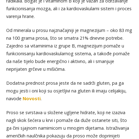
radikala. Bogat je i vitaminom B koji je važan za održavanje
funkcionisanja mozga, ali i za kardiovaskularni sistem i proces
varenja hrane.
Od minerala u prosu najznačajniji je magnezijum – oko 83 mg
na 100 grama prosa, što se smatra 21% dnevne potrebe.
Zajedno sa vitaminima iz grupe B, magnezijum pomaže u
funkcionisanju kardiovaskularnog sistema, a takođe pomaže
da naše tijelo bude energično i aktivno, ali i smanjuje
neprijaten grčeve u mišićima.
Dodatna prednost prosa jeste da ne sadrži gluten, pa ga
mogu jesti i oni koji su osjetljivi na gluten ili imaju celijakiju,
navode
Novosti
.
Proso se svrstava u složene ugljene hidrate, koji ne izaziva
nagli skok šećera u krvi i pomaže da duže ostanete siti, što
ga čini sjajnom namirnicom u mnogim dijetama. Istraživanja
američkih naulčnika pokazuju da proso može doprinijeti