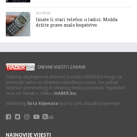
SCI-TECH
Imate li stari telefon u ladici: Možda
držite pravo malo bogatstvo
Sadržaji objavljeni na internet portalu HABER.ba mogu se
prenositi samo uz obavezu navođenja izvora. Iza zadnje
rečenice prenesenog ili citiranog teksta postaviti "hyperlink"
vezu na članak u obliku (
HABER.ba
).
Marketing
lista klijenata
koji su nam ukazali povjerenje.
ok
NAJNOVIJE VIJESTI