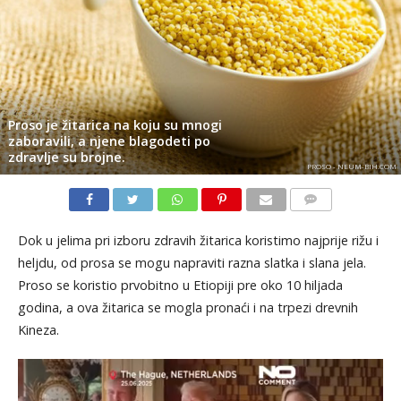
Proso je žitarica na koju su mnogi
zaboravili, a njene blagodeti po
zdravlje su brojne.
PROSO - NEUM-BIH.COM
KOMENTARI
Dok u jelima pri izboru zdravih žitarica koristimo najprije rižu i
heljdu, od prosa se mogu napraviti razna slatka i slana jela.
Proso se koristio prvobitno u Etiopiji pre oko 10 hiljada
godina, a ova žitarica se mogla pronaći i na trpezi drevnih
Kineza.