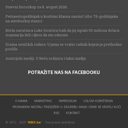
Dnevni horoskop za 8. avgust.2026.
Petnaestogodišnjak u kostimu klauna nasmrt izbo 78-godišnjaka
na autobuskoj stanici
Bivša zaručnica Luke Dončića traži da joj isplati 50 miliona dolara:
Anamarija želi i djecu da mu oduzme
Drama zeničkih rudara: U jamu se vratio radnik kojem je prethodno
pozlilo
Austrijski mediji: U Beču ordinira i taksi mafija
POTRAŽITE NAS NA FACEBOOKU
O NAMA
MARKETING
IMPRESSUM
USLOVI KORIŠTENJA
PRONAĐENI NESTALI TINEJDŽERI U ZAGREBU: MAJA I EMIR SE VRATILI KUĆI
RSS
KONTAKT
© 2012 - 2020 "
NMS.ba
" - Sva prava zadržana.