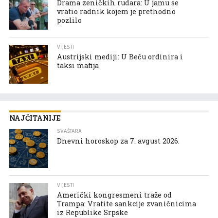
Drama zeničkih rudara: U jamu se
vratio radnik kojem je prethodno
pozlilo
VIJESTI
Austrijski mediji: U Beču ordinira i
taksi mafija
NAJČITANIJE
SVAŠTARA
Dnevni horoskop za 7. avgust 2026.
VIJESTI
Američki kongresmeni traže od
Trampa: Vratite sankcije zvaničnicima
iz Republike Srpske