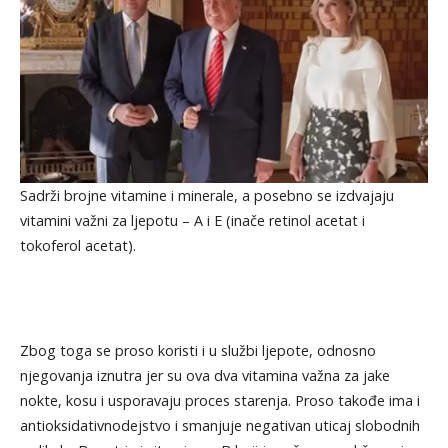
Sadrži brojne vitamine i minerale, a posebno se izdvajaju
vitamini važni za ljepotu – A i E (inače retinol acetat i
tokoferol acetat).
Zbog toga se proso koristi i u službi ljepote, odnosno
njegovanja iznutra jer su ova dva vitamina važna za jake
nokte, kosu i usporavaju proces starenja. Proso takođe ima i
antioksidativnodejstvo i smanjuje negativan uticaj slobodnih