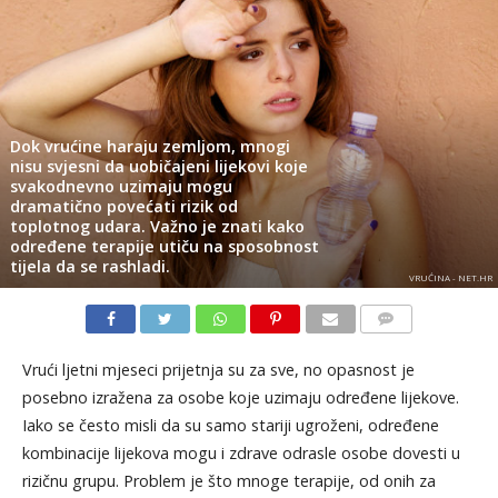
Dok vrućine haraju zemljom, mnogi
nisu svjesni da uobičajeni lijekovi koje
svakodnevno uzimaju mogu
dramatično povećati rizik od
toplotnog udara. Važno je znati kako
određene terapije utiču na sposobnost
tijela da se rashladi.
VRUĆINA - NET.HR
KOMENTARI
Vrući ljetni mjeseci prijetnja su za sve, no opasnost je
posebno izražena za osobe koje uzimaju određene lijekove.
Iako se često misli da su samo stariji ugroženi, određene
kombinacije lijekova mogu i zdrave odrasle osobe dovesti u
rizičnu grupu. Problem je što mnoge terapije, od onih za