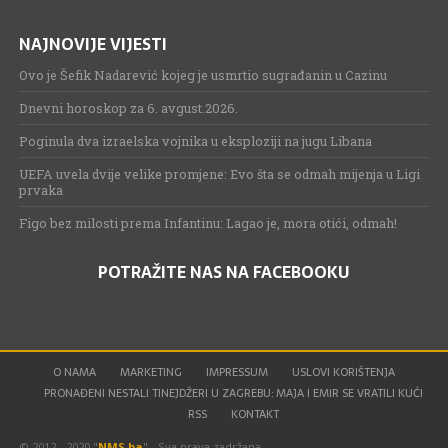
NAJNOVIJE VIJESTI
Ovo je Šefik Nadarević kojeg je usmrtio sugrađanin u Cazinu
Dnevni horoskop za 6. avgust.2026.
Poginula dva izraelska vojnika u eksploziji na jugu Libana
UEFA uvela dvije velike promjene: Evo šta se odmah mijenja u Ligi
prvaka
Figo bez milosti prema Infantinu: Lagao je, mora otići, odmah!
POTRAŽITE NAS NA FACEBOOKU
O NAMA
MARKETING
IMPRESSUM
USLOVI KORIŠTENJA
PRONAĐENI NESTALI TINEJDŽERI U ZAGREBU: MAJA I EMIR SE VRATILI KUĆI
RSS
KONTAKT
© 2012 - 2020 "
NMS.ba
" - Sva prava zadržana.