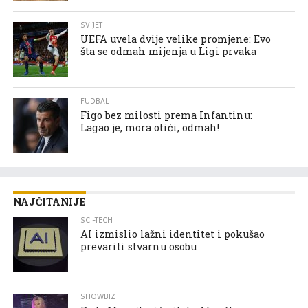
SVIJET
UEFA uvela dvije velike promjene: Evo
šta se odmah mijenja u Ligi prvaka
FUDBAL
Figo bez milosti prema Infantinu:
Lagao je, mora otići, odmah!
NAJČITANIJE
SCI-TECH
AI izmislio lažni identitet i pokušao
prevariti stvarnu osobu
SHOWBIZ