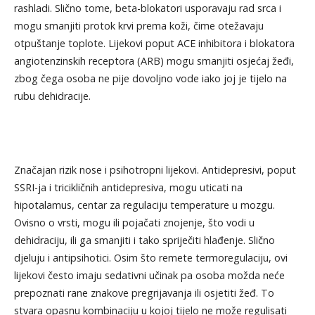
rashladi. Slično tome, beta-blokatori usporavaju rad srca i
mogu smanjiti protok krvi prema koži, čime otežavaju
otpuštanje toplote. Lijekovi poput ACE inhibitora i blokatora
angiotenzinskih receptora (ARB) mogu smanjiti osjećaj žeđi,
zbog čega osoba ne pije dovoljno vode iako joj je tijelo na
rubu dehidracije.
Značajan rizik nose i psihotropni lijekovi. Antidepresivi, poput
SSRI-ja i tricikličnih antidepresiva, mogu uticati na
hipotalamus, centar za regulaciju temperature u mozgu.
Ovisno o vrsti, mogu ili pojačati znojenje, što vodi u
dehidraciju, ili ga smanjiti i tako spriječiti hlađenje. Slično
djeluju i antipsihotici. Osim što remete termoregulaciju, ovi
lijekovi često imaju sedativni učinak pa osoba možda neće
prepoznati rane znakove pregrijavanja ili osjetiti žeđ. To
stvara opasnu kombinaciju u kojoj tijelo ne može regulisati