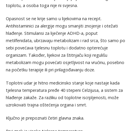
toplotu, a osoba toga nije ni svjesna.
Opasnost se ne krije samo u lijekovima na recept.
Antihistaminici za alergije mogu smanjiti znojenje i otežati
hlađenje. Stimulansi za liječenje ADHD-a, poput
metilfenidata, ubrzavaju metabolizam i rad srca, što samo po
sebi povećava tjelesnu toplotu i dodatno opterećuje
organizam. Također, lijekovi za štitnjaču koji regulišu
metabolizam mogu povećati osjetljivost na vrućinu, posebno
na početku terapije ili pri prilagođavanju doze.
Toplotni udar je hitno medicinsko stanje koje nastaje kada
tjelesna temperatura pređe 40 stepeni Celzijusa, a sistem za
hlađenje zakaže. Za razliku od toplotne iscrpljenosti, može
uzrokovati trajna oštećenja organa i smrt.
Ključno je prepoznati četiri glavna znaka.