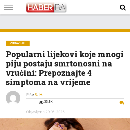
VIJESTI
BIZNIS
SPORT
SHOWBIZ
LIFESTYLE
SCI-
AUTO
ZANIMLJIVOSTI
FOTO
VIDEO
TV
VREMENSKA
STANJE NA
KURSNA
O
MARKETING
IMPRESSUM
KONTAKT
TECH
PROGRAM
PROGNOZA
PUTEVIMA
LISTA
NAMA
ZDRAVLJE
Popularni lijekovi koje mnogi
piju postaju smrtonosni na
vrućini: Prepoznajte 4
simptoma na vrijeme
Piše
S. H.
33.3K
Objavljeno
29.05. 2026.