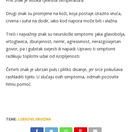
Prvi znak je visoka tjelesna temperatura.
Drugi znak su promjene na koži, koja postaje izrazito vruća,
crvena i suha na dodir, iako kod napora može biti i vlažna.
Treći i najvažniji znak su neurološki simptomi: jaka glavobolja,
vrtoglavica, zbunjenost, nemir, agresivnost, nerazgovijetan
govor, pa i gubitak svijesti ili napadi. Upravo ti simptomi
razlikuju toplotni udar od iscrpljenosti.
Četvrti znak je ubrzan puls i plitko disanje, jer srce pokušava
rashladiti tijelo. U slučaju ovih simptoma, odmah pozovite
hitnu pomoć.
TEME:
LIJEKOVI
,
VRUĆINA