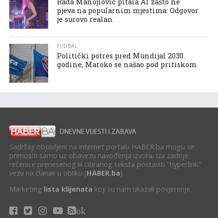
Rada Manojlović pitala AI zašto ne
pjeva na popularnim mjestima: Odgovor
je surovo realan
FUDBAL
Politički potres pred Mundijal 2030.
godine, Maroko se našao pod pritiskom
Sadržaji objavljeni na internet portalu HABER.ba mogu se
prenositi samo uz obavezu navođenja izvora. Iza zadnje
rečenice prenesenog ili citiranog teksta postaviti "hyperlink"
vezu na članak u obliku (
HABER.ba
).
Marketing
lista klijenata
koji su nam ukazali povjerenje.
ok