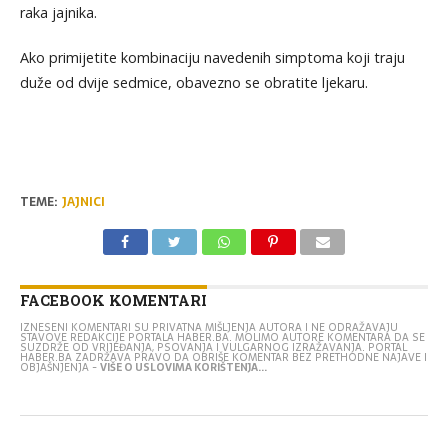
raka jajnika.
Ako primijetite kombinaciju navedenih simptoma koji traju
duže od dvije sedmice, obavezno se obratite ljekaru.
TEME:
JAJNICI
FACEBOOK KOMENTARI
IZNESENI KOMENTARI SU PRIVATNA MIŠLJENJA AUTORA I NE ODRAŽAVAJU
STAVOVE REDAKCIJE PORTALA HABER.BA. MOLIMO AUTORE KOMENTARA DA SE
SUZDRŽE OD VRIJEĐANJA, PSOVANJA I VULGARNOG IZRAŽAVANJA. PORTAL
HABER.BA ZADRŽAVA PRAVO DA OBRIŠE KOMENTAR BEZ PRETHODNE NAJAVE I
OBJAŠNJENJA -
VIŠE O USLOVIMA KORIŠTENJA...