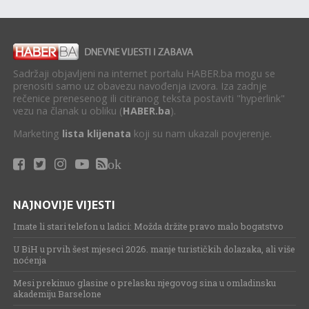
Sadržaji objavljeni na internet portalu HABER.ba mogu se
prenositi samo uz obavezu navođenja izvora. Iza zadnje
rečenice prenesenog ili citiranog teksta postaviti "hyperlink"
vezu na članak u obliku (
HABER.ba
).
Marketing
lista klijenata
koji su nam ukazali povjerenje.
ok
NAJNOVIJE VIJESTI
Imate li stari telefon u ladici: Možda držite pravo malo bogatstvo
U BiH u prvih šest mjeseci 2026. manje turističkih dolazaka, ali više
noćenja
Mesi prekinuo glasine o prelasku njegovog sina u omladinsku
akademiju Barselone