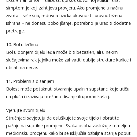
Ekstreman umor ili slabost, uprkos dovoljnoj količini sna,
simptom je koji zahtijeva provjeru. Ako promjene u načinu
života – više sna, redovna fizička aktivnost i uravnotežena
ishrana – ne donesu poboljšanje, potrebno je uraditi dodatne
pretrage.
10. Bol u leđima
Bol u donjem dijelu leđa može biti bezazlen, ali u nekim
slučajevima rak jajnika može zahvatiti dublje strukture karlice i
uticati na nerve.
11. Problemi s disanjem
Bolest može potaknuti stvaranje upalnih supstanci koje utiču
na pluća i izazivaju otežano disanje ili uporan kašalj.
Vjerujte svom tijelu
Stručnjaci savjetuju da osluškujete svoje tijelo i obratite
pažnju na suptilne promjene. Svaka osoba zaslužuje temeljnu
medicinsku procjenu kako bi se isključila ozbiljna stanja poput