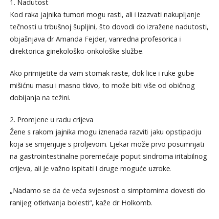
1. Nadutost
Kod raka jajnika tumori mogu rasti, ali i izazvati nakupljanje
tečnosti u trbušnoj šupljini, što dovodi do izražene nadutosti,
objašnjava dr Amanda Fejder, vanredna profesorica i
direktorica ginekološko-onkološke službe.
Ako primijetite da vam stomak raste, dok lice i ruke gube
mišićnu masu i masno tkivo, to može biti više od običnog
dobijanja na težini.
2. Promjene u radu crijeva
Žene s rakom jajnika mogu iznenada razviti jaku opstipaciju
koja se smjenjuje s proljevom. Ljekar može prvo posumnjati
na gastrointestinalne poremećaje poput sindroma iritabilnog
crijeva, ali je važno ispitati i druge moguće uzroke.
„Nadamo se da će veća svjesnost o simptomima dovesti do
ranijeg otkrivanja bolesti“, kaže dr Holkomb.