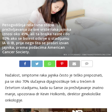
Petogodišnja relativna stopa
preživljavanja za sve vrste raka jajnika
iznosi oko 45%, ali ta brojka raste i do
92% ako se bolest otkrije u stadijumu
IA ili IB, prije nego što se proširi izvan
jajnika, prema podacima American
Cancer Society.
BOL U STOMAKU - OBATNANOTEKNOLOGI.COM
KOMENTARI
Nažalost, simptome raka jajnika često je teško prepoznati,
pa se oko 70% slučajeva dijagnostikuje tek u trećem ili
četvrtom stadijumu, kada su šanse za preživljavanje znatno
manje, upozorava dr Kevin Holkomb, direktor ginekološke
onkologije.