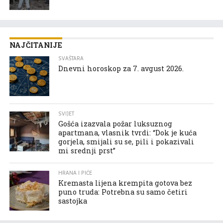
NAJČITANIJE
SVAŠTARA
Dnevni horoskop za 7. avgust 2026.
SVIJET
Gošća izazvala požar luksuznog
apartmana, vlasnik tvrdi: “Dok je kuća
gorjela, smijali su se, pili i pokazivali
mi srednji prst”
HRANA I PIĆE
Kremasta lijena krempita gotova bez
puno truda: Potrebna su samo četiri
sastojka