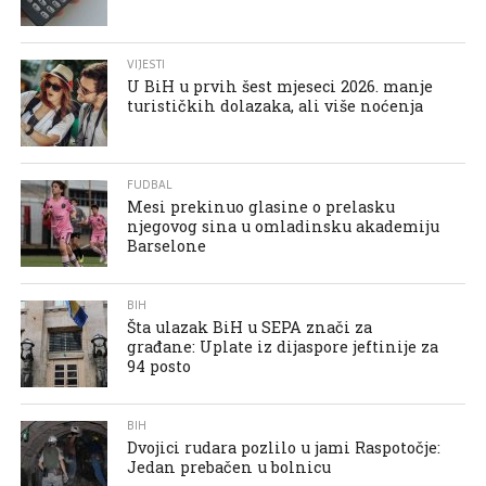
VIJESTI
U BiH u prvih šest mjeseci 2026. manje
turističkih dolazaka, ali više noćenja
FUDBAL
Mesi prekinuo glasine o prelasku
njegovog sina u omladinsku akademiju
Barselone
BIH
Šta ulazak BiH u SEPA znači za
građane: Uplate iz dijaspore jeftinije za
94 posto
BIH
Dvojici rudara pozlilo u jami Raspotočje:
Jedan prebačen u bolnicu