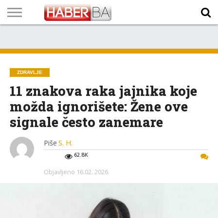
VIJESTI
BIZNIS
SPORT
SHOWBIZ
LIFESTYLE
SCI-
AUTO
ZANIMLJIVOSTI
FOTO
VIDEO
TV
VREMENSKA
STANJE NA
KURSNA
O
MARKETING
IMPRESSUM
KONTAKT
TECH
PROGRAM
PROGNOZA
PUTEVIMA
LISTA
NAMA
ZDRAVLJE
11 znakova raka jajnika koje
možda ignorišete: Žene ove
signale često zanemare
Piše
S. H.
62.8K
Objavljeno
16.02. 2026.