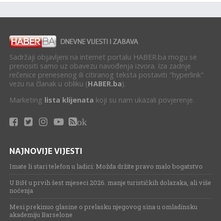
Sadržaji objavljeni na internet portalu HABER.ba mogu se
prenositi samo uz obavezu navođenja izvora. Iza zadnje
rečenice prenesenog ili citiranog teksta postaviti "hyperlink"
vezu na članak u obliku (
HABER.ba
).
Marketing
lista klijenata
koji su nam ukazali povjerenje.
ok
NAJNOVIJE VIJESTI
Imate li stari telefon u ladici: Možda držite pravo malo bogatstvo
U BiH u prvih šest mjeseci 2026. manje turističkih dolazaka, ali više
noćenja
Mesi prekinuo glasine o prelasku njegovog sina u omladinsku
akademiju Barselone