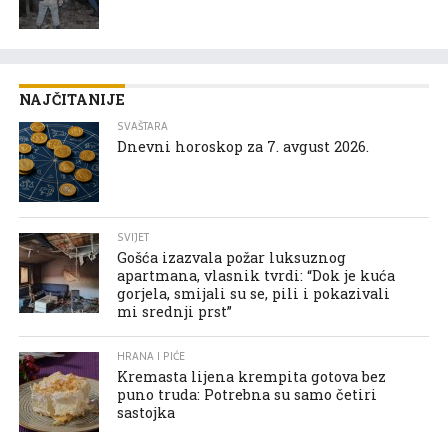
NAJČITANIJE
SVAŠTARA
Dnevni horoskop za 7. avgust 2026.
SVIJET
Gošća izazvala požar luksuznog
apartmana, vlasnik tvrdi: “Dok je kuća
gorjela, smijali su se, pili i pokazivali
mi srednji prst”
HRANA I PIĆE
Kremasta lijena krempita gotova bez
puno truda: Potrebna su samo četiri
sastojka