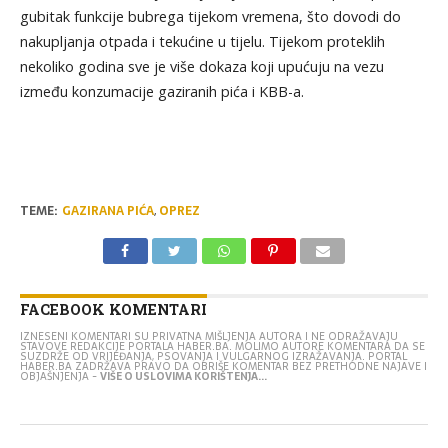
gubitak funkcije bubrega tijekom vremena, što dovodi do
nakupljanja otpada i tekućine u tijelu. Tijekom proteklih
nekoliko godina sve je više dokaza koji upućuju na vezu
između konzumacije gaziranih pića i KBB-a.
TEME:
GAZIRANA PIĆA
,
OPREZ
FACEBOOK KOMENTARI
IZNESENI KOMENTARI SU PRIVATNA MIŠLJENJA AUTORA I NE ODRAŽAVAJU
STAVOVE REDAKCIJE PORTALA HABER.BA. MOLIMO AUTORE KOMENTARA DA SE
SUZDRŽE OD VRIJEĐANJA, PSOVANJA I VULGARNOG IZRAŽAVANJA. PORTAL
HABER.BA ZADRŽAVA PRAVO DA OBRIŠE KOMENTAR BEZ PRETHODNE NAJAVE I
OBJAŠNJENJA -
VIŠE O USLOVIMA KORIŠTENJA...