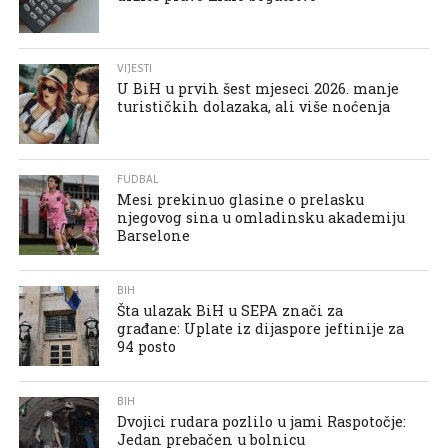
VIJESTI
U BiH u prvih šest mjeseci 2026. manje
turističkih dolazaka, ali više noćenja
FUDBAL
Mesi prekinuo glasine o prelasku
njegovog sina u omladinsku akademiju
Barselone
BIH
Šta ulazak BiH u SEPA znači za
građane: Uplate iz dijaspore jeftinije za
94 posto
BIH
Dvojici rudara pozlilo u jami Raspotočje:
Jedan prebačen u bolnicu