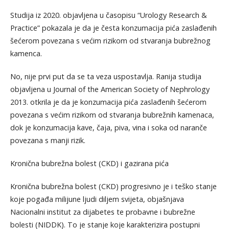
Studija iz 2020. objavljena u časopisu “Urology Research &
Practice” pokazala je da je česta konzumacija pića zaslađenih
šećerom povezana s većim rizikom od stvaranja bubrežnog
kamenca.
No, nije prvi put da se ta veza uspostavlja. Ranija studija
objavljena u Journal of the American Society of Nephrology
2013. otkrila je da je konzumacija pića zaslađenih šećerom
povezana s većim rizikom od stvaranja bubrežnih kamenaca,
dok je konzumacija kave, čaja, piva, vina i soka od naranče
povezana s manji rizik.
Kronična bubrežna bolest (CKD) i gazirana pića
Kronična bubrežna bolest (CKD) progresivno je i teško stanje
koje pogađa milijune ljudi diljem svijeta, objašnjava
Nacionalni institut za dijabetes te probavne i bubrežne
bolesti (NIDDK). To je stanje koje karakterizira postupni