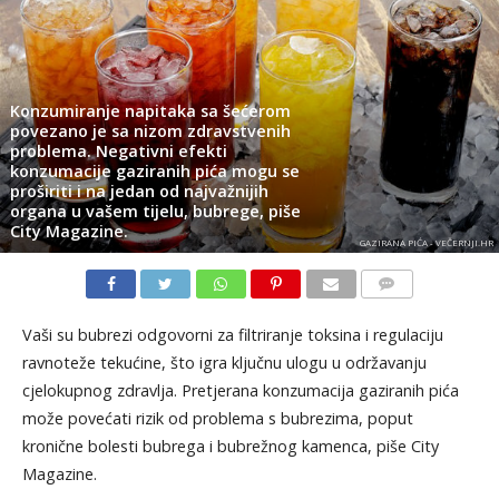
Konzumiranje napitaka sa šećerom
povezano je sa nizom zdravstvenih
problema. Negativni efekti
konzumacije gaziranih pića mogu se
proširiti i na jedan od najvažnijih
organa u vašem tijelu, bubrege, piše
City Magazine.
GAZIRANA PIĆA - VEČERNJI.HR
KOMENTARI
Vaši su bubrezi odgovorni za filtriranje toksina i regulaciju
ravnoteže tekućine, što igra ključnu ulogu u održavanju
cjelokupnog zdravlja. Pretjerana konzumacija gaziranih pića
može povećati rizik od problema s bubrezima, poput
kronične bolesti bubrega i bubrežnog kamenca, piše City
Magazine.