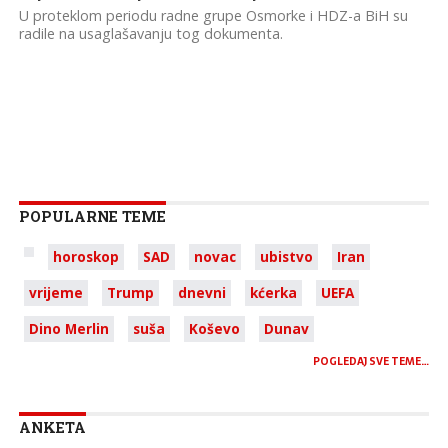
U proteklom periodu radne grupe Osmorke i HDZ-a BiH su
radile na usaglašavanju tog dokumenta.
POPULARNE TEME
horoskop
SAD
novac
ubistvo
Iran
vrijeme
Trump
dnevni
kćerka
UEFA
Dino Merlin
suša
Koševo
Dunav
POGLEDAJ SVE TEME…
ANKETA