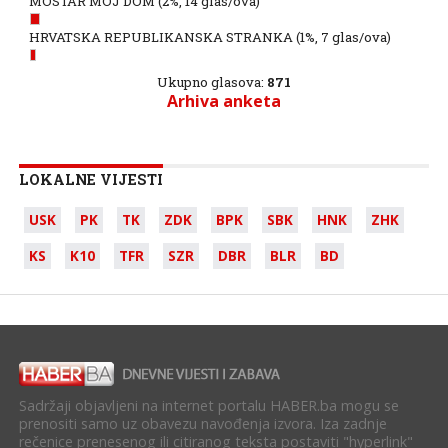
MOSTAR MOJ DOM
(2%, 14 glas/ova)
HRVATSKA REPUBLIKANSKA STRANKA
(1%, 7 glas/ova)
Ukupno glasova:
871
Arhiva anketa
LOKALNE VIJESTI
USK
PK
TK
ZDK
BPK
SBK
HNK
ZHK
KS
K10
TFR
SZR
DBR
BLR
BD
Sadržaji objavljeni na internet portalu HABER.ba mogu se
prenositi samo uz obavezu navođenja izvora. Iza zadnje
rečenice prenesenog ili citiranog teksta postaviti "hyperlink"