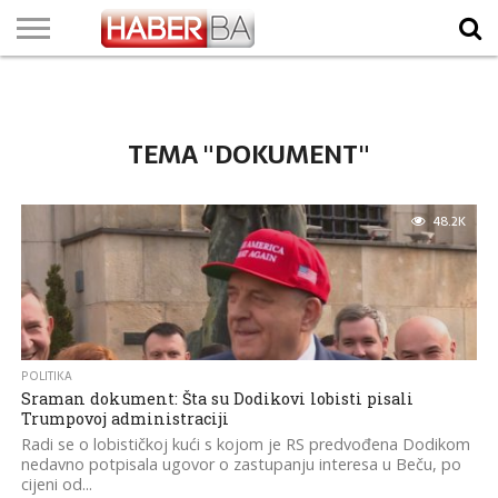
VIJESTI
BIZNIS
SPORT
SHOWBIZ
LIFESTYLE
SCI-
AUTO
ZANIMLJIVOSTI
FOTO
VIDEO
TV
VREMENSKA
STANJE NA
KURSNA
O
MARKETING
IMPRESSUM
KONTAKT
TECH
PROGRAM
PROGNOZA
PUTEVIMA
LISTA
NAMA
TEMA "DOKUMENT"
48.2K
POLITIKA
Sraman dokument: Šta su Dodikovi lobisti pisali
Trumpovoj administraciji
Radi se o lobističkoj kući s kojom je RS predvođena Dodikom
nedavno potpisala ugovor o zastupanju interesa u Beču, po
cijeni od...