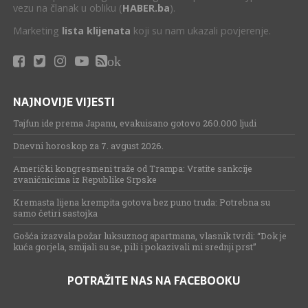
vezu na članak u obliku (
HABER.ba
).
Marketing
lista klijenata
koji su nam ukazali povjerenje.
ok
NAJNOVIJE VIJESTI
Tajfun ide prema Japanu, evakuisano gotovo 260.000 ljudi
Dnevni horoskop za 7. avgust 2026.
Američki kongresmeni traže od Trampa: Vratite sankcije
zvaničnicima iz Republike Srpske
Kremasta lijena krempita gotova bez puno truda: Potrebna su
samo četiri sastojka
Gošća izazvala požar luksuznog apartmana, vlasnik tvrdi: “Dok je
kuća gorjela, smijali su se, pili i pokazivali mi srednji prst”
POTRAŽITE NAS NA FACEBOOKU