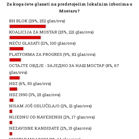
Za koga ćete glasati na predstojećim lokalnim izborima u
Mostaru?
BH BLOK
(29%, 252 glas/ova)
KOALICIJA ZA MOSTAR
(25%, 221 glas/ova)
NEĆU GLASATI
(11%, 100 glas/ova)
PLATFORMA ZA PROGRES
(9%, 82 glas/ova)
ОСТАЈТЕ ОВДЈЕ - ЗАЈЕДНО ЗА НАШ МОСТАР
(8%, 67
glas/ova)
HDZ
(6%, 50 glas/ova)
HDZ 1990
(3%, 25 glas/ova)
NISAM JOŠ ODLUČILA/O
(2%, 21 glas/ova)
NIJEDNU OD NAVEDENIH
(2%, 17 glas/ova)
NEZAVISNE KANDIDATE
(2%, 15 glas/ova)