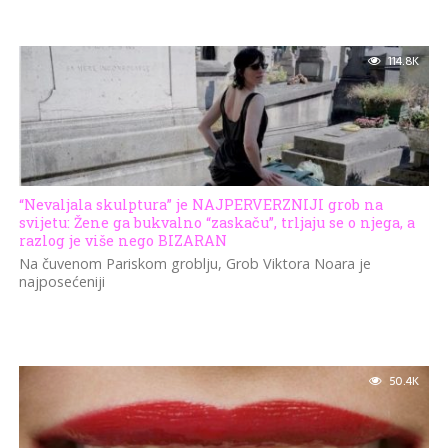
114.8K
“Nevaljala skulptura” je NAJPERVERZNIJI grob na
svijetu: Žene ga bukvalno “zaskaču”, trljaju se o njega, a
razlog je više nego BIZARAN
Na čuvenom Pariskom groblju, Grob Viktora Noara je
najposećeniji
50.4K