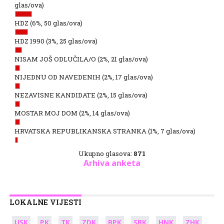
glas/ova)
HDZ
(6%, 50 glas/ova)
HDZ 1990
(3%, 25 glas/ova)
NISAM JOŠ ODLUČILA/O
(2%, 21 glas/ova)
NIJEDNU OD NAVEDENIH
(2%, 17 glas/ova)
NEZAVISNE KANDIDATE
(2%, 15 glas/ova)
MOSTAR MOJ DOM
(2%, 14 glas/ova)
HRVATSKA REPUBLIKANSKA STRANKA
(1%, 7 glas/ova)
Ukupno glasova:
871
Arhiva anketa
LOKALNE VIJESTI
USK
PK
TK
ZDK
BPK
SBK
HNK
ZHK