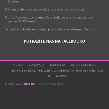
publikom
Meta naočale osvajaju svijet, ali izazivaju i veliki strah
Emina Jahović pokradena u Istanbulu, ostala bez garderobe
vrijedne 50.000 eura
Ovo je Šefik Nadarević kojeg je usmrtio sugrađanin u Cazinu
POTRAŽITE NAS NA FACEBOOKU
O NAMA
MARKETING
IMPRESSUM
USLOVI KORIŠTENJA
PRONAĐENI NESTALI TINEJDŽERI U ZAGREBU: MAJA I EMIR SE VRATILI KUĆI
RSS
KONTAKT
© 2012 - 2020 "
NMS.ba
" - Sva prava zadržana.