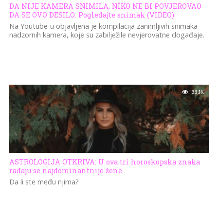
DA NIJE KAMERA SNIMILA, NIKO NE BI POVJEROVAO
DA SE OVO DESILO: Pogledajte snimak (VIDEO)
Na Youtube-u objavljena je kompilacija zanimljivih snimaka
nadzornih kamera, koje su zabilježile nevjerovatne događaje.
33.1K
ASTROLOGIJA OTKRIVA: U ova tri horoskopska znaka
rađaju se najdominantnije žene
Da li ste među njima?