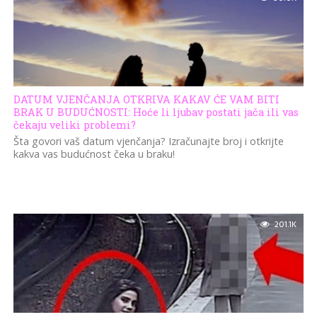
DATUM VJENČANJA OTKRIVA KAKAV ĆE VAM BITI
BRAK U BUDUĆNOSTI: Hoće li ljubav postati jača ili vas
čekaju veliki problemi?
Šta govori vaš datum vjenčanja? Izračunajte broj i otkrijte
kakva vas budućnost čeka u braku!
201.1K