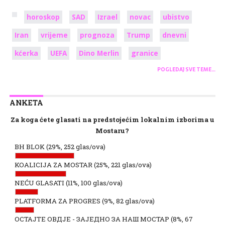
horoskop
SAD
Izrael
novac
ubistvo
Iran
vrijeme
prognoza
Trump
dnevni
kćerka
UEFA
Dino Merlin
granice
POGLEDAJ SVE TEME…
ANKETA
Za koga ćete glasati na predstojećim lokalnim izborima u
Mostaru?
BH BLOK
(29%, 252 glas/ova)
KOALICIJA ZA MOSTAR
(25%, 221 glas/ova)
NEĆU GLASATI
(11%, 100 glas/ova)
PLATFORMA ZA PROGRES
(9%, 82 glas/ova)
ОСТАЈТЕ ОВДЈЕ - ЗАЈЕДНО ЗА НАШ МОСТАР
(8%, 67