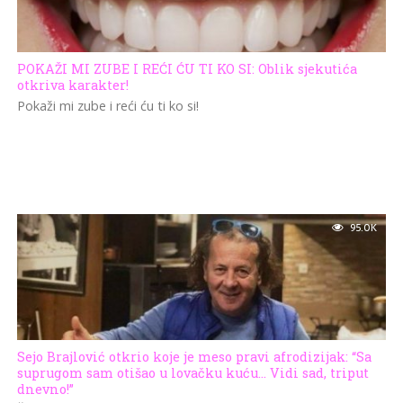
POKAŽI MI ZUBE I REĆI ĆU TI KO SI: Oblik sjekutića
otkriva karakter!
Pokaži mi zube i reći ću ti ko si!
95.0K
Sejo Brajlović otkrio koje je meso pravi afrodizijak: “Sa
suprugom sam otišao u lovačku kuću… Vidi sad, triput
dnevno!”