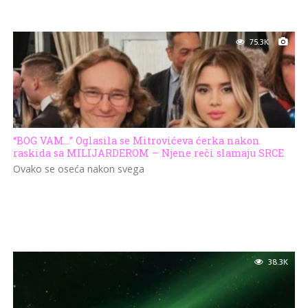
75.3K
“BOG VAM…” Oglasila se Mitrovićeva ćerka nakon
raskida sa MILIJARDEROM – Njene reči slamaju SRCE
Ovako se oseća nakon svega
38.3K