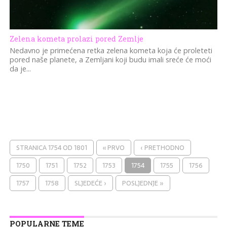
Zelena kometa prolazi pored Zemlje
Nedavno je primećena retka zelena kometa koja će proleteti
pored naše planete, a Zemljani koji budu imali sreće će moći
da je...
STRANICA 1754 OD 1801
« PRVO
‹ PRETHODNO
1750
1751
1752
1753
1754
1755
1756
1757
1758
SLJEDEĆE ›
POSLJEDNJE »
POPULARNE TEME