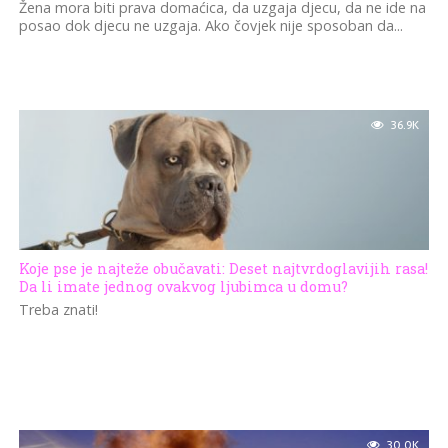
Žena mora biti prava domaćica, da uzgaja djecu, da ne ide na
posao dok djecu ne uzgaja. Ako čovjek nije sposoban da...
36.9K
Koje pse je najteže obučavati: Deset najtvrdoglavijih rasa!
Da li imate jednog ovakvog ljubimca u domu?
Treba znati!
30.0K