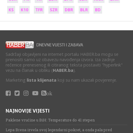
KS
K10
TFR
SZR
DBR
BLR
BD
Sadržaji objavljeni na internet portalu HABER.ba mogu se
prenositi samo uz obavezu navođenja izvora. Iza zadnje
rečenice prenesenog ili citiranog teksta postaviti "hyperlink"
vezu na članak u obliku (
HABER.ba
).
Marketing
lista klijenata
koji su nam ukazali povjerenje.
ok
NAJNOVIJE VIJESTI
Paklene vrućine u BiH: Temperature do 41 stepen
Lepa Brena izvela svoj legendarni pokret, a onda pala pred