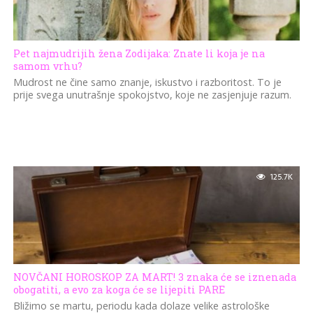
Pet najmudrijih žena Zodijaka: Znate li koja je na
samom vrhu?
Mudrost ne čine samo znanje, iskustvo i razboritost. To je
prije svega unutrašnje spokojstvo, koje ne zasjenjuje razum.
125.7K
NOVČANI HOROSKOP ZA MART! 3 znaka će se iznenada
obogatiti, a evo za koga će se lijepiti PARE
Bližimo se martu, periodu kada dolaze velike astrološke