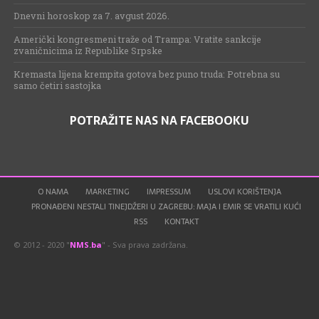
Dnevni horoskop za 7. avgust 2026.
Američki kongresmeni traže od Trampa: Vratite sankcije
zvaničnicima iz Republike Srpske
Kremasta lijena krempita gotova bez puno truda: Potrebna su
samo četiri sastojka
POTRAŽITE NAS NA FACEBOOKU
O NAMA
MARKETING
IMPRESSUM
USLOVI KORIŠTENJA
PRONAĐENI NESTALI TINEJDŽERI U ZAGREBU: MAJA I EMIR SE VRATILI KUĆI
RSS
KONTAKT
© 2012 - 2020 "
NMS.ba
" - Sva prava zadržana.