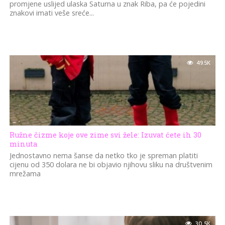
promjene uslijed ulaska Saturna u znak Riba, pa će pojedini
znakovi imati veše sreće...
49.5K
Ružne čizme koje ove zime svi žele: Izuvat ćete ih 30
minuta
Jednostavno nema šanse da netko tko je spreman platiti
cijenu od 350 dolara ne bi objavio njihovu sliku na društvenim
mrežama
30.5K