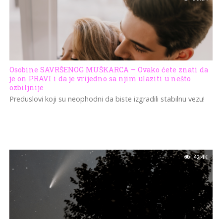
Osobine SAVRŠENOG MUŠKARCA – Ovako ćete znati da
je on PRAVI i da je vrijedno sa njim ulaziti u nešto
ozbiljnije
Preduslovi koji su neophodni da biste izgradili stabilnu vezu!
42.4K