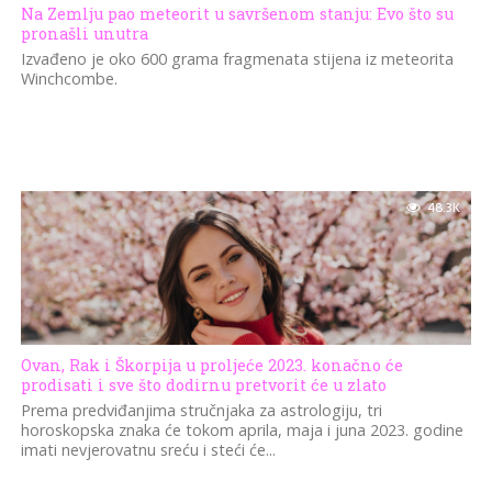
Na Zemlju pao meteorit u savršenom stanju: Evo što su
pronašli unutra
Izvađeno je oko 600 grama fragmenata stijena iz meteorita
Winchcombe.
48.3K
Ovan, Rak i Škorpija u proljeće 2023. konačno će
prodisati i sve što dodirnu pretvorit će u zlato
Prema predviđanjima stručnjaka za astrologiju, tri
horoskopska znaka će tokom aprila, maja i juna 2023. godine
imati nevjerovatnu sreću i steći će...