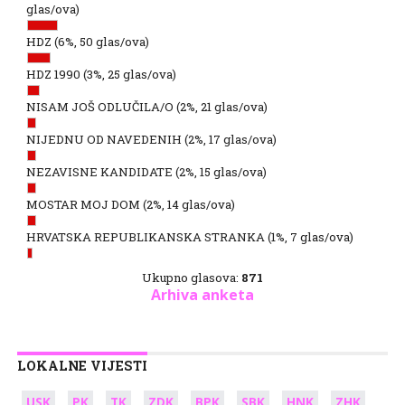
glas/ova)
HDZ
(6%, 50 glas/ova)
HDZ 1990
(3%, 25 glas/ova)
NISAM JOŠ ODLUČILA/O
(2%, 21 glas/ova)
NIJEDNU OD NAVEDENIH
(2%, 17 glas/ova)
NEZAVISNE KANDIDATE
(2%, 15 glas/ova)
MOSTAR MOJ DOM
(2%, 14 glas/ova)
HRVATSKA REPUBLIKANSKA STRANKA
(1%, 7 glas/ova)
Ukupno glasova:
871
Arhiva anketa
LOKALNE VIJESTI
USK
PK
TK
ZDK
BPK
SBK
HNK
ZHK