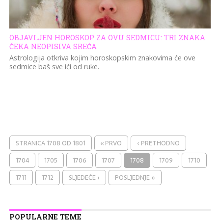
OBJAVLJEN HOROSKOP ZA OVU SEDMICU: TRI ZNAKA
ČEKA NEOPISIVA SREĆA
Astrologija otkriva kojim horoskopskim znakovima će ove
sedmice baš sve ići od ruke.
STRANICA 1708 OD 1801
« PRVO
‹ PRETHODNO
1704
1705
1706
1707
1708
1709
1710
1711
1712
SLJEDEĆE ›
POSLJEDNJE »
POPULARNE TEME