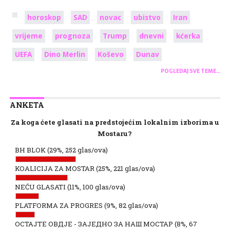
horoskop
SAD
novac
ubistvo
Iran
vrijeme
prognoza
Trump
dnevni
kćerka
UEFA
Dino Merlin
Koševo
Dunav
POGLEDAJ SVE TEME…
ANKETA
Za koga ćete glasati na predstojećim lokalnim izborima u
Mostaru?
BH BLOK
(29%, 252 glas/ova)
KOALICIJA ZA MOSTAR
(25%, 221 glas/ova)
NEĆU GLASATI
(11%, 100 glas/ova)
PLATFORMA ZA PROGRES
(9%, 82 glas/ova)
ОСТАЈТЕ ОВДЈЕ - ЗАЈЕДНО ЗА НАШ МОСТАР
(8%, 67