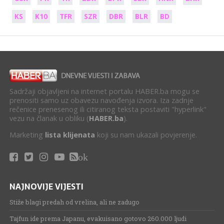
KS
K10
TFR
SZR
DBR
BLR
BD
Sadržaji objavljeni na internet portalu HABER.ba mogu se
prenositi samo uz obavezu navođenja izvora. Iza zadnje
rečenice prenesenog ili citiranog teksta postaviti "hyperlink"
vezu na članak u obliku (
HABER.ba
).
Marketing
lista klijenata
koji su nam ukazali povjerenje.
ok
NAJNOVIJE VIJESTI
Stiže blagi predah od vrelina, ali ne zadugo
Tajfun ide prema Japanu, evakuisano gotovo 260.000 ljudi