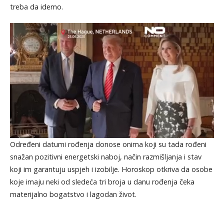
treba da idemo.
Određeni datumi rođenja donose onima koji su tada rođeni
snažan pozitivni energetski naboj, način razmišljanja i stav
koji im garantuju uspjeh i izobilje. Horoskop otkriva da osobe
koje imaju neki od sledeća tri broja u danu rođenja čeka
materijalno bogatstvo i lagodan život.