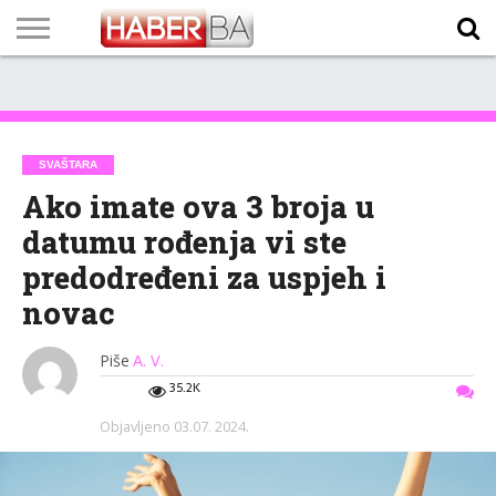
VIJESTI
BIZNIS
SPORT
SHOWBIZ
LIFESTYLE
SCI-
AUTO
ZANIMLJIVOSTI
FOTO
VIDEO
TV
VREMENSKA
STANJE NA
KURSNA
O
MARKETING
IMPRESSUM
KONTAKT
TECH
PROGRAM
PROGNOZA
PUTEVIMA
LISTA
NAMA
SVAŠTARA
Ako imate ova 3 broja u
datumu rođenja vi ste
predodređeni za uspjeh i
novac
Piše
A. V.
35.2K
Objavljeno
03.07. 2024.