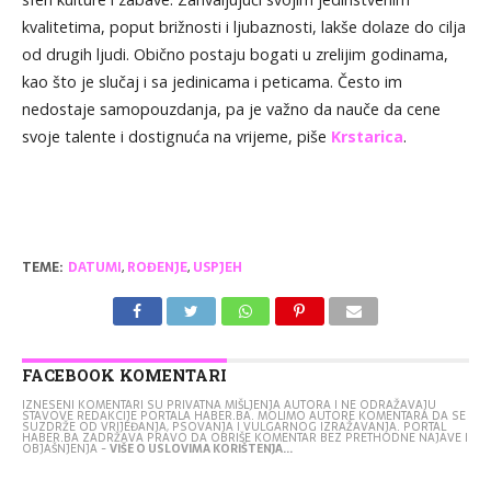
kvalitetima, poput brižnosti i ljubaznosti, lakše dolaze do cilja
od drugih ljudi. Obično postaju bogati u zrelijim godinama,
kao što je slučaj i sa jedinicama i peticama. Često im
nedostaje samopouzdanja, pa je važno da nauče da cene
svoje talente i dostignuća na vrijeme, piše
Krstarica
.
TEME:
DATUMI
,
ROĐENJE
,
USPJEH
FACEBOOK KOMENTARI
IZNESENI KOMENTARI SU PRIVATNA MIŠLJENJA AUTORA I NE ODRAŽAVAJU
STAVOVE REDAKCIJE PORTALA HABER.BA. MOLIMO AUTORE KOMENTARA DA SE
SUZDRŽE OD VRIJEĐANJA, PSOVANJA I VULGARNOG IZRAŽAVANJA. PORTAL
HABER.BA ZADRŽAVA PRAVO DA OBRIŠE KOMENTAR BEZ PRETHODNE NAJAVE I
OBJAŠNJENJA -
VIŠE O USLOVIMA KORIŠTENJA...