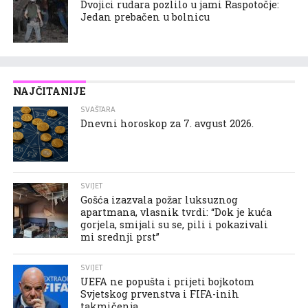
Dvojici rudara pozlilo u jami Raspotočje:
Jedan prebačen u bolnicu
NAJČITANIJE
SVAŠTARA
Dnevni horoskop za 7. avgust 2026.
SVIJET
Gošća izazvala požar luksuznog
apartmana, vlasnik tvrdi: “Dok je kuća
gorjela, smijali su se, pili i pokazivali
mi srednji prst”
SVIJET
UEFA ne popušta i prijeti bojkotom
Svjetskog prvenstva i FIFA-inih
takmičenja