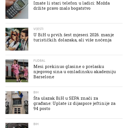
Imate li stari telefon u ladici: Možda
držite pravo malo bogatstvo
VIJESTI
U BiH u prvih šest mjeseci 2026. manje
turističkih dolazaka, ali više noćenja
FUDBAL
Mesi prekinuo glasine o prelasku
njegovog sina u omladinsku akademiju
Barselone
BIH
Šta ulazak BiH u SEPA znači za
građane: Uplate iz dijaspore jeftinije za
94 posto
BIH