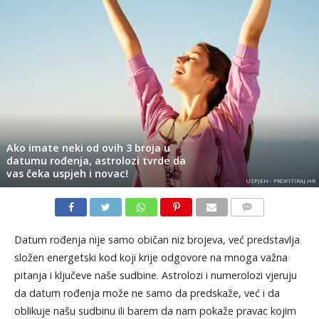
Ako imate neki od ovih 3 broja u
datumu rođenja, astrolozi tvrde da
vas čeka uspjeh i novac!
USPJEH - PROFITIRAJ.HR
KOMENTARI
Datum rođenja nije samo običan niz brojeva, već predstavlja
složen energetski kod koji krije odgovore na mnoga važna
pitanja i ključeve naše sudbine. Astrolozi i numerolozi vjeruju
da datum rođenja može ne samo da predskaže, već i da
oblikuje našu sudbinu ili barem da nam pokaže pravac kojim