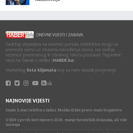
Sadržaji objavljeni na internet portalu HABER.ba mogu se
prenositi samo uz obavezu navođenja izvora. Iza zadnje
rečenice prenesenog ili citiranog teksta postaviti "hyperlink"
vezu na članak u obliku (
HABER.ba
).
Marketing
lista klijenata
koji su nam ukazali povjerenje.
ok
NAJNOVIJE VIJESTI
Imate li stari telefon u ladici: Možda držite pravo malo bogatstvo
U BiH u prvih šest mjeseci 2026. manje turističkih dolazaka, ali više
noćenja