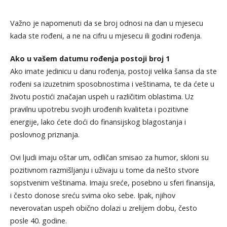
Važno je napomenuti da se broj odnosi na dan u mjesecu
kada ste rođeni, a ne na cifru u mjesecu ili godini rođenja.
Ako u vašem datumu rođenja postoji broj 1
Ako imate jedinicu u danu rođenja, postoji velika šansa da ste
rođeni sa izuzetnim sposobnostima i veštinama, te da ćete u
životu postići značajan uspeh u različitim oblastima. Uz
pravilnu upotrebu svojih urođenih kvaliteta i pozitivne
energije, lako ćete doći do finansijskog blagostanja i
poslovnog priznanja.
Ovi ljudi imaju oštar um, odličan smisao za humor, skloni su
pozitivnom razmišljanju i uživaju u tome da nešto stvore
sopstvenim veštinama. Imaju sreće, posebno u sferi finansija,
i često donose sreću svima oko sebe. Ipak, njihov
neverovatan uspeh obično dolazi u zrelijem dobu, često
posle 40. godine.