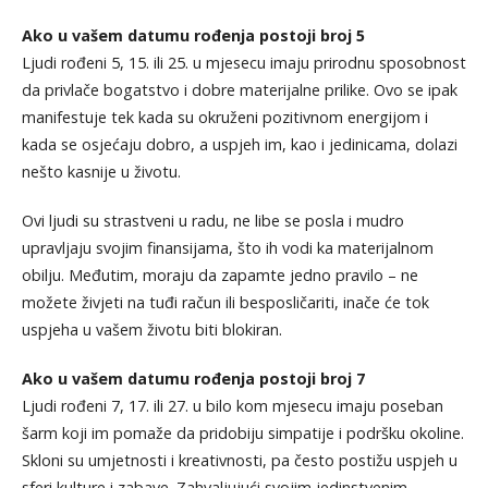
Ako u vašem datumu rođenja postoji broj 5
Ljudi rođeni 5, 15. ili 25. u mjesecu imaju prirodnu sposobnost
da privlače bogatstvo i dobre materijalne prilike. Ovo se ipak
manifestuje tek kada su okruženi pozitivnom energijom i
kada se osjećaju dobro, a uspjeh im, kao i jedinicama, dolazi
nešto kasnije u životu.
Ovi ljudi su strastveni u radu, ne libe se posla i mudro
upravljaju svojim finansijama, što ih vodi ka materijalnom
obilju. Međutim, moraju da zapamte jedno pravilo – ne
možete živjeti na tuđi račun ili besposličariti, inače će tok
uspjeha u vašem životu biti blokiran.
Ako u vašem datumu rođenja postoji broj 7
Ljudi rođeni 7, 17. ili 27. u bilo kom mjesecu imaju poseban
šarm koji im pomaže da pridobiju simpatije i podršku okoline.
Skloni su umjetnosti i kreativnosti, pa često postižu uspjeh u
sferi kulture i zabave. Zahvaljujući svojim jedinstvenim