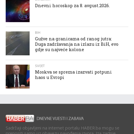
Dnevni horoskop za 8. avgust.2026.
BIH
Gužve na granicama od ranog jutra:
Duga zadržavanja na izlazu iz BiH, evo
gdje su najveće kolone
SVIJET
Moskva se sprema izazvati potpuni
haos u Evropi
Sadržaji objavljeni na internet portalu HABER.ba mogu se
prenositi samo uz obavezu navođenja izvora. Iza zadnje