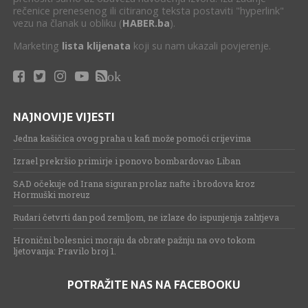
rečenice prenesenog ili citiranog teksta postaviti "hyperlink"
vezu na članak u obliku (
HABER.ba
).
Marketing
lista klijenata
koji su nam ukazali povjerenje.
ok
NAJNOVIJE VIJESTI
Jedna kašičica ovog praha u kafi može pomoći crijevima
Izrael prekršio primirje i ponovo bombardovao Liban
SAD očekuje od Irana siguran prolaz nafte i brodova kroz
Hormuški moreuz
Rudari četvrti dan pod zemljom, ne izlaze do ispunjenja zahtjeva
Hronični bolesnici moraju da obrate pažnju na ovo tokom
ljetovanja: Pravilo broj 1.
POTRAŽITE NAS NA FACEBOOKU