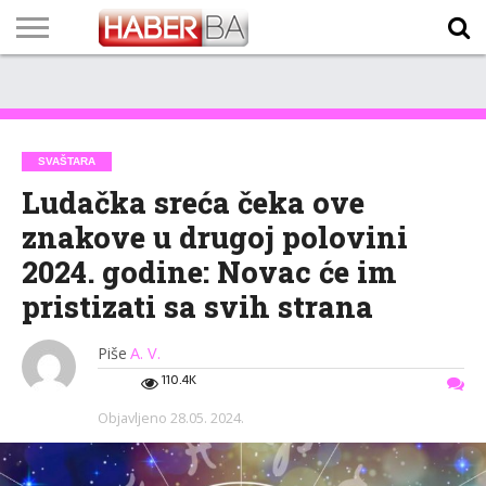
VIJESTI
BIZNIS
SPORT
SHOWBIZ
LIFESTYLE
SCI-
AUTO
ZANIMLJIVOSTI
FOTO
VIDEO
TV
VREMENSKA
STANJE NA
KURSNA
O
MARKETING
IMPRESSUM
KONTAKT
TECH
PROGRAM
PROGNOZA
PUTEVIMA
LISTA
NAMA
SVAŠTARA
Ludačka sreća čeka ove
znakove u drugoj polovini
2024. godine: Novac će im
pristizati sa svih strana
Piše
A. V.
110.4K
Objavljeno
28.05. 2024.