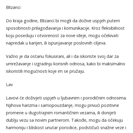
Blizanci
Do kraja godine, Blizanci bi mogli da dožive uspjeh putem
sposobnosti prilagođavanja i komunikacije. Kroz fleksibilnost
koju poseduju i otvorenost za nove ideje, mogu očekivati
napredak u karijeri, ili ispunjavanje poslovnih ciljeva.
Važno je da ostanu fokusirani, ali i da iskoriste svoj dar za
umrežavanje i izgradnju korisnih odnosa, kako bi maksimalno
iskoristili mogućnosti koje im se pružaju.
Lav
Lavovi će doživjeti uspjeh u ljubavnim i porodičnim odnosima.
Njihova harizma i samopouzdanje, mogu privući pozitivne
promene u dugotrajnim romantičnim vezama, ili donijeti
dublju vezu sa novim partnerom. Takođe, mogu da očekuju
harmoniju i bliskost unutar porodice, podstičući snažne veze i