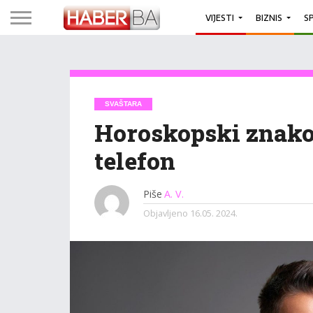
VIJESTI
BIZNIS
S
SVAŠTARA
Horoskopski znakov
telefon
Piše
A. V.
Objavljeno
16.05. 2024.