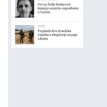
Ovo je Šefik Nadarević
kojeg je usmrtio sugrađanin
u Cazinu
SVIJET
Poginula dva izraelska
vojnika u eksploziji na jugu
Libana