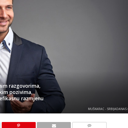
vnim razgovorima,
skim pozivima,
i efikasnu razmjenu
MUŠKARAC - SRBIJADANAS