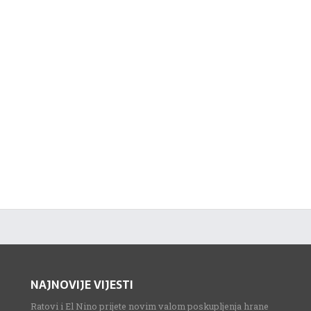
NAJNOVIJE VIJESTI
Ratovi i El Nino prijete novim valom poskupljenja hrane