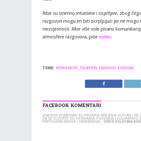
Ribe su iznimno intuitivne i osjetljive, zbog č
razgovori mogu im biti iscrpljujući jer ne mogu 
neizvjesnosti. Ribe više vole pisanu komunikaci
atmosfere razgovora, piše
index
.
TEME:
HOROSKOP
,
TELEFON
,
ZNAKOVI
,
ZODIJAK
FACEBOOK KOMENTARI
IZNESENI KOMENTARI SU PRIVATNA MIŠLJENJA AUTORA I N
DA SE SUZDRŽE OD VRIJEĐANJA, PSOVANJA I VULGARNOG 
PRETHODNE NAJAVE I OBJAŠNJENJA -
VIŠE O USLOVIMA KORI