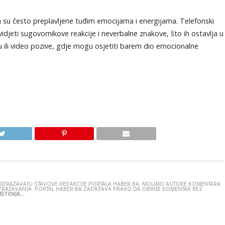
ega su često preplavljene tuđim emocijama i energijama. Telefonski
vidjeti sugovornikove reakcije i neverbalne znakove, što ih ostavlja u
ju ili video pozive, gdje mogu osjetiti barem dio emocionalne
E ODRAŽAVAJU STAVOVE REDAKCIJE PORTALA HABER.BA. MOLIMO AUTORE KOMENTARA
IZRAŽAVANJA. PORTAL HABER.BA ZADRŽAVA PRAVO DA OBRIŠE KOMENTAR BEZ
ŠTENJA...