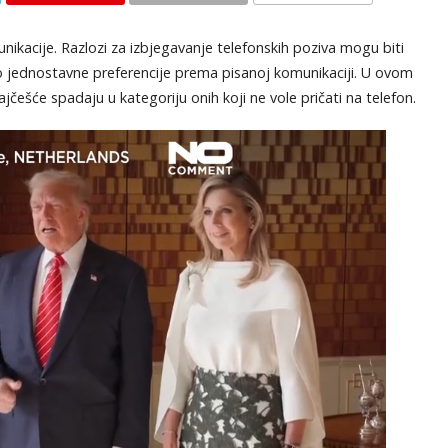
KOMENTARI
nikacije. Razlozi za izbjegavanje telefonskih poziva mogu biti
, do jednostavne preferencije prema pisanoj komunikaciji. U ovom
jčešće spadaju u kategoriju onih koji ne vole pričati na telefon.