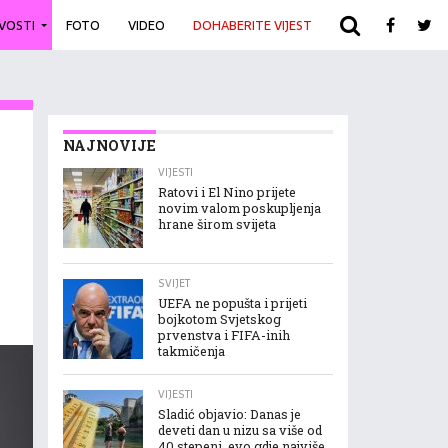
IVOSTI
FOTO
VIDEO
DOHABERITE VIJEST
ARHIVA
NAJNOVIJE
VIJESTI
Ratovi i El Nino prijete
novim valom poskupljenja
hrane širom svijeta
SVIJET
UEFA ne popušta i prijeti
bojkotom Svjetskog
prvenstva i FIFA-inih
takmičenja
VIJESTI
Sladić objavio: Danas je
deveti dan u nizu sa više od
40 stepeni, evo gdje najviše