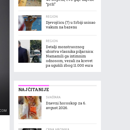
“prži”
REGION
Djevojčicu (7) u Srbiji usisao
vakum na bazenu
REGION
Detalji monstruoznog
ubistva vlasnika piljarnica:
Namamili ga intimnim
odnosom, vezali za krevet
pa ugušili zbog 11.000 eura
NAJČITANIJE
SVAŠTARA
Dnevni horoskop za 6.
avgust.2026.
.COM
CRNA HRONIKA