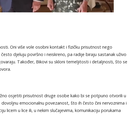
nosti. Oni više vole osobni kontakt i fizičku prisutnost nego
 često djeluju površno i neiskreno, pa radije biraju sastanak uživo
araju. Također, Bikovi su skloni temeljitosti i detaljnosti, što se
ovora.
 važno osjetiti prisutnost druge osobe kako bi se potpuno otvorili u
u dovoljnu emocionalnu povezanost, što ih često čini nervoznima i
ju licem u lice ili, u nekim slučajevima, komunikaciju porukama