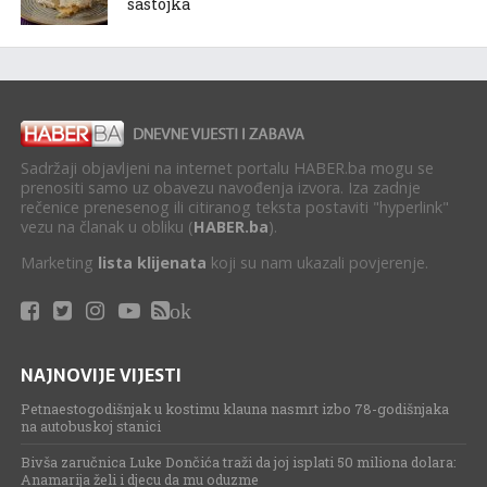
sastojka
Sadržaji objavljeni na internet portalu HABER.ba mogu se
prenositi samo uz obavezu navođenja izvora. Iza zadnje
rečenice prenesenog ili citiranog teksta postaviti "hyperlink"
vezu na članak u obliku (
HABER.ba
).
Marketing
lista klijenata
koji su nam ukazali povjerenje.
ok
NAJNOVIJE VIJESTI
Petnaestogodišnjak u kostimu klauna nasmrt izbo 78-godišnjaka
na autobuskoj stanici
Bivša zaručnica Luke Dončića traži da joj isplati 50 miliona dolara:
Anamarija želi i djecu da mu oduzme