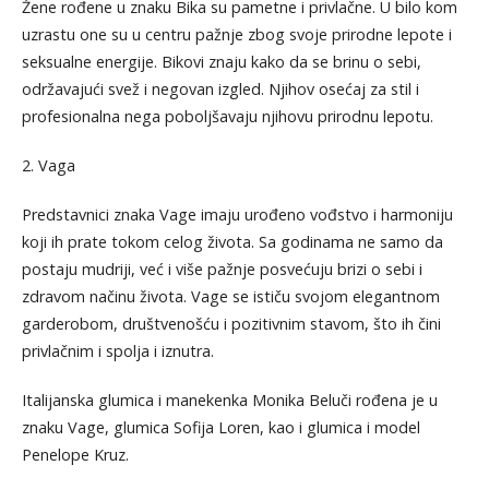
Žene rođene u znaku Bika su pametne i privlačne. U bilo kom
uzrastu one su u centru pažnje zbog svoje prirodne lepote i
seksualne energije. Bikovi znaju kako da se brinu o sebi,
održavajući svež i negovan izgled. Njihov osećaj za stil i
profesionalna nega poboljšavaju njihovu prirodnu lepotu.
2. Vaga
Predstavnici znaka Vage imaju urođeno vođstvo i harmoniju
koji ih prate tokom celog života. Sa godinama ne samo da
postaju mudriji, već i više pažnje posvećuju brizi o sebi i
zdravom načinu života. Vage se ističu svojom elegantnom
garderobom, društvenošću i pozitivnim stavom, što ih čini
privlačnim i spolja i iznutra.
Italijanska glumica i manekenka Monika Beluči rođena je u
znaku Vage, glumica Sofija Loren, kao i glumica i model
Penelope Kruz.