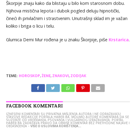
Škorpije znaju kako da blistaju u bilo kom starosnom dobu.
Njihova mistična lepota i dubok pogled deluju hipnotički,
čineći ih privlačnim i strastvenim. Unutrašnji sklad im je važan
koliko i briga o licu i telu.
Glumica Demi Mur rođena je u znaku Škorpije, piše
Krstarica
.
TEME:
HOROSKOP
,
ŽENE
,
ZNAKOVI
,
ZODIJAK
FACEBOOK KOMENTARI
IZNESENI KOMENTARI SU PRIVATNA MIŠLJENJA AUTORA I NE ODRAŽAVAJU
STAVOVE REDAKCIJE PORTALA HABER.BA. MOLIMO AUTORE KOMENTARA DA SE
SUZDRŽE OD VRIJEĐANJA, PSOVANJA I VULGARNOG IZRAŽAVANJA. PORTAL
HABER.BA ZADRŽAVA PRAVO DA OBRIŠE KOMENTAR BEZ PRETHODNE NAJAVE I
OBJAŠNJENJA -
VIŠE O USLOVIMA KORIŠTENJA...