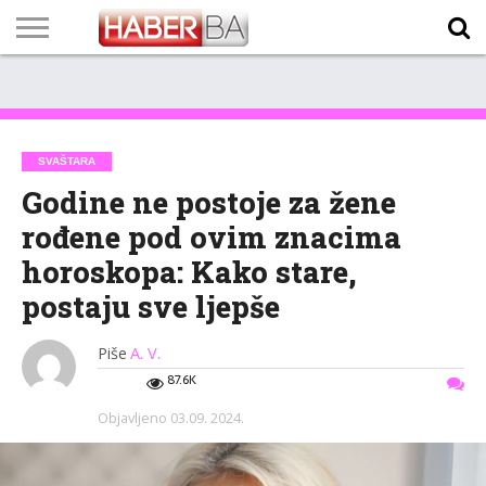
VIJESTI
BIZNIS
SPORT
SHOWBIZ
LIFESTYLE
SCI-
AUTO
ZANIMLJIVOSTI
FOTO
VIDEO
TV
VREMENSKA
STANJE NA
KURSNA
O
MARKETING
IMPRESSUM
KONTAKT
TECH
PROGRAM
PROGNOZA
PUTEVIMA
LISTA
NAMA
SVAŠTARA
Godine ne postoje za žene
rođene pod ovim znacima
horoskopa: Kako stare,
postaju sve ljepše
Piše
A. V.
87.6K
Objavljeno
03.09. 2024.