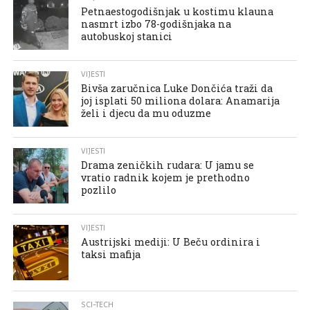
Petnaestogodišnjak u kostimu klauna
nasmrt izbo 78-godišnjaka na
autobuskoj stanici
VIJESTI
Bivša zaručnica Luke Dončića traži da
joj isplati 50 miliona dolara: Anamarija
želi i djecu da mu oduzme
VIJESTI
Drama zeničkih rudara: U jamu se
vratio radnik kojem je prethodno
pozlilo
VIJESTI
Austrijski mediji: U Beču ordinira i
taksi mafija
SCI-TECH