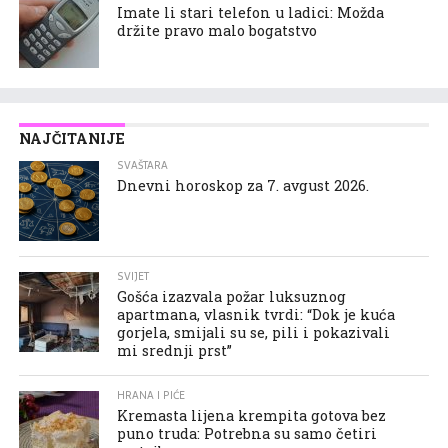
Imate li stari telefon u ladici: Možda
držite pravo malo bogatstvo
NAJČITANIJE
SVAŠTARA
Dnevni horoskop za 7. avgust 2026.
SVIJET
Gošća izazvala požar luksuznog
apartmana, vlasnik tvrdi: “Dok je kuća
gorjela, smijali su se, pili i pokazivali
mi srednji prst”
HRANA I PIĆE
Kremasta lijena krempita gotova bez
puno truda: Potrebna su samo četiri