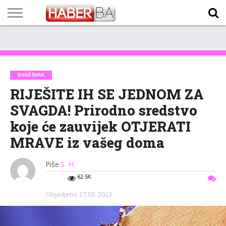
VIJESTI
BIZNIS
SPORT
SHOWBIZ
LIFESTYLE
SCI-
AUTO
ZANIMLJIVOSTI
FOTO
VIDEO
TV
VREMENSKA
STANJE NA
KURSNA
O
MARKETING
IMPRESSUM
KONTAKT
TECH
PROGRAM
PROGNOZA
PUTEVIMA
LISTA
NAMA
SVAŠTARA
RIJEŠITE IH SE JEDNOM ZA
SVAGDA! Prirodno sredstvo
koje će zauvijek OTJERATI
MRAVE iz vašeg doma
Piše
S. H.
62.5K
Objavljeno
27.03. 2023.