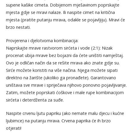
supene kašike cimeta. Dobijenom mješavinom poprskajte
mjesta gdje se mravi nalaze. Ili naspite cimet na kritična
mjesta (pratite putanju mrava, odakle se pojavljiju). Mravi će
brzo nestati.
Provjerena i djelotvorna kombinacija:
Naprskajte mrave rastvorom sirćeta i vode (2:1): Nizak
procenat ubija mrave bez bojazni da ćete uništiti namještaj.
Ovo je odličan način da se rešite mrava ako znate gdje su.
Sirće možete koristiti na više načina. Njega možete sipati
direktno na žarište (ukoliko ga pronađete). Garantovano
uništava sve mrave i spriječava njihovo ponovno pojavljivanje.
Zatim, možete poprskati ćoškove i male rupe kombinacijom
sirćeta i deterdženta za suđe.
Naspite crvenu ljutu papriku (ako nemate malu djecu i kućne
ljubimce) na putanju mrava. Crvena paprika će ih brzo
otjerati!