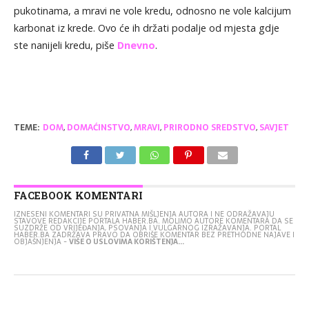
pukotinama, a mravi ne vole kredu, odnosno ne vole kalcijum
karbonat iz krede. Ovo će ih držati podalje od mjesta gdje
ste nanijeli kredu, piše
Dnevno
.
TEME:
DOM
,
DOMAĆINSTVO
,
MRAVI
,
PRIRODNO SREDSTVO
,
SAVJET
FACEBOOK KOMENTARI
IZNESENI KOMENTARI SU PRIVATNA MIŠLJENJA AUTORA I NE ODRAŽAVAJU
STAVOVE REDAKCIJE PORTALA HABER.BA. MOLIMO AUTORE KOMENTARA DA SE
SUZDRŽE OD VRIJEĐANJA, PSOVANJA I VULGARNOG IZRAŽAVANJA. PORTAL
HABER.BA ZADRŽAVA PRAVO DA OBRIŠE KOMENTAR BEZ PRETHODNE NAJAVE I
OBJAŠNJENJA -
VIŠE O USLOVIMA KORIŠTENJA...