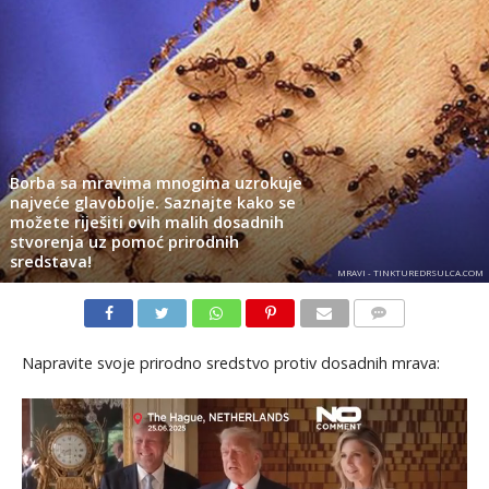
Borba sa mravima mnogima uzrokuje
najveće glavobolje. Saznajte kako se
možete riješiti ovih malih dosadnih
stvorenja uz pomoć prirodnih
sredstava!
MRAVI - TINKTUREDRSULCA.COM
KOMENTARI
Napravite svoje prirodno sredstvo protiv dosadnih mrava: