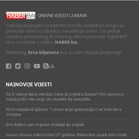
Sadržaji objavljeni na internet portalu HABER.ba mogu se
prenositi samo uz obavezu navođenja izvora. Iza zadnje
rečenice prenesenog ili citiranog teksta postaviti "hyperlink"
vezu na članak u obliku (
HABER.ba
).
Marketing
lista klijenata
koji su nam ukazali povjerenje.
ok
NAJNOVIJE VIJESTI
Da li vam je kuća sterilno čista ili uvijek u haosu? Ovo govori o
vašoj psihi više nego što možete da zamislite
Novi standardi ljubavi: 7 stvari koje generacija Z ne toleriše u
vezama
Evo kakvo nas vrijeme očekuje do srijede
Dunav oborio rekord star 117 godina: Rekordno nizak nivo vode