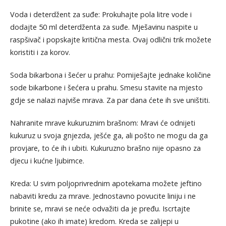
Voda i deterdžent za suđe: Prokuhajte pola litre vode i
dodajte 50 ml deterdženta za suđe. Mješavinu naspite u
raspšivač i popskajte kritična mesta. Ovaj odlični trik možete
koristiti i za korov.
Soda bikarbona i šećer u prahu: Pomiješajte jednake količine
sode bikarbone i šećera u prahu. Smesu stavite na mjesto
gdje se nalazi najviše mrava. Za par dana ćete ih sve uništiti.
Nahranite mrave kukuruznim brašnom: Mravi će odnijeti
kukuruz u svoja gnjezda, ješće ga, ali pošto ne mogu da ga
provjare, to će ih i ubiti. Kukuruzno brašno nije opasno za
djecu i kućne ljubimce.
Kreda: U svim poljoprivrednim apotekama možete jeftino
nabaviti kredu za mrave. Jednostavno povucite liniju i ne
brinite se, mravi se neće odvažiti da je pređu. Iscrtajte
pukotine (ako ih imate) kredom. Kreda se zalijepi u