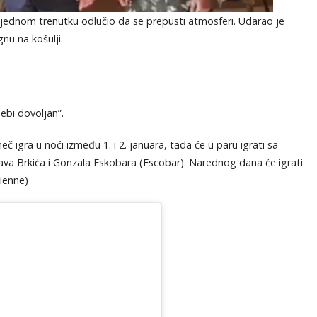
e u jednom trenutku odlučio da se prepusti atmosferi. Udarao je
nu na košulji.
ebi dovoljan”.
č igra u noći između 1. i 2. januara, tada će u paru igrati sa
va Brkića i Gonzala Eskobara (Escobar). Narednog dana će igrati
ienne)