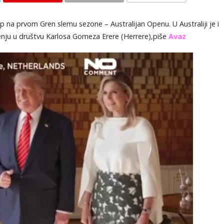
KOMENTARI
p na prvom Gren slemu sezone – Australijan Openu. U Australiji je i
nju u društvu Karlosa Gomeza Erere (Herrere),piše
Avaz