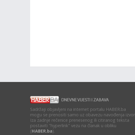
Sadržaji objavljeni na internet portalu HABER.ba
mogu se prenositi samo uz obavezu navođenja izvor
Iza zadnje rečenice prenesenog ili citiranog teksta
postaviti "hyperlink" vezu na članak u obliku
(
HABER.ba
).