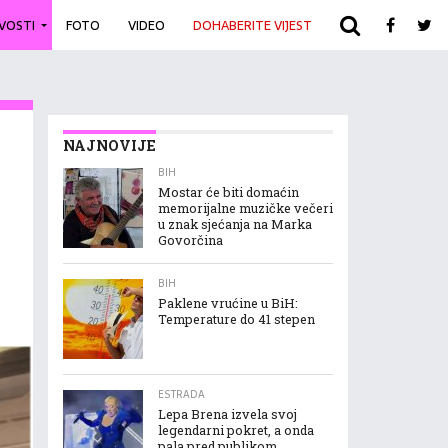
IVOSTI
FOTO
VIDEO
DOHABERITE VIJEST
ARHIVA
NAJNOVIJE
BIH
Mostar će biti domaćin
memorijalne muzičke večeri
u znak sjećanja na Marka
Govorčina
BIH
Paklene vrućine u BiH:
Temperature do 41 stepen
ESTRADA
Lepa Brena izvela svoj
legendarni pokret, a onda
pala pred publikom