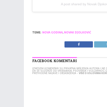
A post shared by Novak Djoko
TEME:
NOVA GODINA
,
NOVAK DJOLKOVIĆ
FACEBOOK KOMENTARI
IZNESENI KOMENTARI SU PRIVATNA MIŠLJENJA AUTORA I N
DA SE SUZDRŽE OD VRIJEĐANJA, PSOVANJA I VULGARNOG 
PRETHODNE NAJAVE I OBJAŠNJENJA -
VIŠE O USLOVIMA KORI