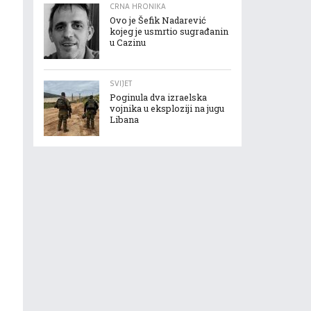
CRNA HRONIKA
Ovo je Šefik Nadarević
kojeg je usmrtio sugrađanin
u Cazinu
SVIJET
Poginula dva izraelska
vojnika u eksploziji na jugu
Libana