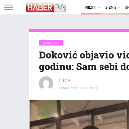
VIJESTI
BIZNIS
S
SVAŠTARA
Đoković objavio vi
godinu: Sam sebi d
Piše
A. H.
Objavljeno
01.01. 2023.