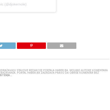
vic (@djokernole)
E ODRAŽAVAJU STAVOVE REDAKCIJE PORTALA HABER.BA. MOLIMO AUTORE KOMENTARA
IZRAŽAVANJA. PORTAL HABER.BA ZADRŽAVA PRAVO DA OBRIŠE KOMENTAR BEZ
ŠTENJA...