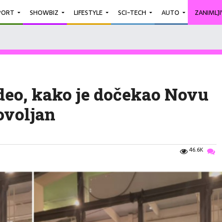
PORT
SHOWBIZ
LIFESTYLE
SCI-TECH
AUTO
ZANIMLJ
deo, kako je dočekao Novu
ovoljan
46.6K