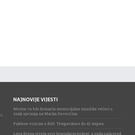
NAJNOVIJE VIJESTI
Mostar će biti domaćin memorijalne muzičke večeri u
znak sjećanja na Marka Govorčina
a.
Paklene vrućine u BiH: Temperature do 41 stepen
Lepa Brena izvela svoj legendarni pokret, a onda pala pred