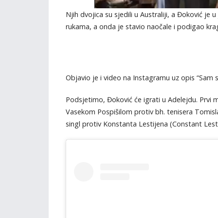
Njih dvojica su sjedili u Australiji, a Đoković j
rukama, a onda je stavio naočale i podigao krag
Objavio je i video na Instagramu uz opis “Sam s
Podsjetimo, Đoković će igrati u Adelejdu. Prvi me
Vasekom Pospišilom protiv bh. tenisera Tomisla
singl protiv Konstanta Lestijena (Constant Lest