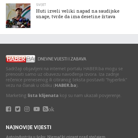
SVIJET
Huti izveli veliki napad na saudijske
snage, tvrde da ima desetine žrtava
Sadržaji objavljeni na internet portalu HABER.ba mogu se
prenositi samo uz obavezu navođenja izvora. Iza zadnje
rečenice prenesenog ili citiranog teksta postaviti "hyperlink"
vezu na članak u obliku (
HABER.ba
).
Marketing
lista klijenata
koji su nam ukazali povjerenje.
ok
NAJNOVIJE VIJESTI
Autoindustrija u šoku: Njemački gigant pred stečajem