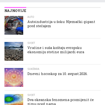
NAJNOVIJE
AUTO
Autoindustrija u šoku: Njemački gigant
pred stečajem
SVIJET
Vrućine i suša koštaju evropsku
ekonomiju stotine milijardi eura
SVAŠTARA
Dnevni horoskop za 10. avgust.2026.
SVIJET
Dva okeanska fenomena promijenit će
zimu pred nama