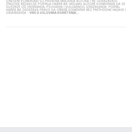
IZNESENI KOMENTARI SU PRIVATNA MIŠLJENJA AUTORA I NE ODRAŽAVAJU
STAVOVE REDAKCIJE PORTALA HABER.BA. MOLIMO AUTORE KOMENTARA DA SE
SUZDRŽE OD VRIJEĐANJA, PSOVANJA I VULGARNOG IZRAŽAVANJA. PORTAL
HABER.BA ZADRŽAVA PRAVO DA OBRIŠE KOMENTAR BEZ PRETHODNE NAJAVE I
OBJAŠNJENJA -
VIŠE O USLOVIMA KORIŠTENJA...