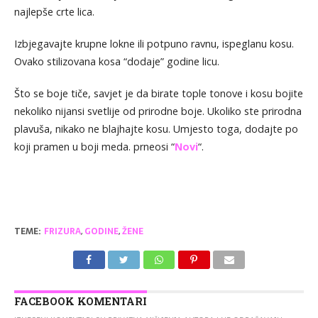
najlepše crte lica.
Izbjegavajte krupne lokne ili potpuno ravnu, ispeglanu kosu.
Ovako stilizovana kosa “dodaje” godine licu.
Što se boje tiče, savjet je da birate tople tonove i kosu bojite
nekoliko nijansi svetlije od prirodne boje. Ukoliko ste prirodna
plavuša, nikako ne blajhajte kosu. Umjesto toga, dodajte po
koji pramen u boji meda. prneosi “
Novi
“.
TEME:
FRIZURA
,
GODINE
,
ŽENE
FACEBOOK KOMENTARI