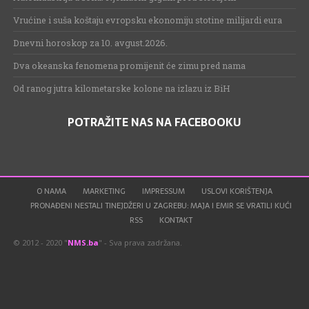
Vrućine i suša koštaju evropsku ekonomiju stotine milijardi eura
Dnevni horoskop za 10. avgust.2026.
Dva okeanska fenomena promijenit će zimu pred nama
Od ranog jutra kilometarske kolone na izlazu iz BiH
POTRAŽITE NAS NA FACEBOOKU
O NAMA
MARKETING
IMPRESSUM
USLOVI KORIŠTENJA
PRONAĐENI NESTALI TINEJDŽERI U ZAGREBU: MAJA I EMIR SE VRATILI KUĆI
RSS
KONTAKT
© 2012 - 2020 "
NMS.ba
" - Sva prava zadržana.