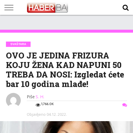
VIJESTI
BIZNIS
SPORT
SHOWBIZ
LIFESTYLE
SCI-
AUTO
ZANIMLJIVOSTI
FOTO
VIDEO
TV
VREMENSKA
STANJE NA
KURSNA
O
MARKETING
IMPRESSUM
KONTAKT
TECH
PROGRAM
PROGNOZA
PUTEVIMA
LISTA
NAMA
SVAŠTARA
OVO JE JEDINA FRIZURA
KOJU ŽENA KAD NAPUNI 50
TREBA DA NOSI: Izgledat ćete
bar 10 godina mlađe!
Piše
S. H.
1,766.0K
Objavljeno
04.12. 2022.