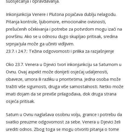
suosjećanja i opravdavanja.
Inkonjunkcija Venere i Plutona pojačava dublju nelagodu.
Pitanja kontrole, ljubomore, emocionalne ovisnosti,
prešućenih očekivanja i potrebe za potvrdom mogu izaći na
površinu. Ako se u odnosu dugo skupljao pritisak, sredina
srpnja/jula može ga učiniti vidljivim.
23.7. i 24.7.: Težina odgovornosti i prilika za razjašnjenje
Oko 23.7. Venera u Djevici tvori inkonjunkciju sa Saturnom u
Ovnu. Ovaj aspekt može donijeti osjećaj udaljenosti,
obaveze, umora ili razliku u prioritetima. Jedna osoba može
tražiti više sigurnosti, druga više samostalnosti. Netko može
imati dojam da se previše prilagođava, dok druga strana
osjeća pritisak.
Saturn u Ovnu naglašava osobnu volju, granice i potrebu da
svatko preuzme odgovornost za sebe. Venera u Djevici želi
urediti odnos. Zbog toga se mogu otvoriti pitanja o tome