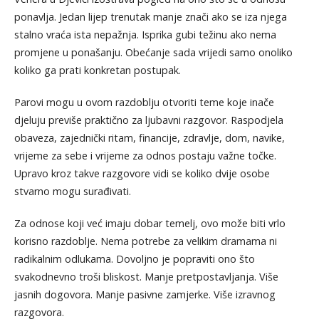
ponavlja. Jedan lijep trenutak manje znači ako se iza njega
stalno vraća ista nepažnja. Isprika gubi težinu ako nema
promjene u ponašanju. Obećanje sada vrijedi samo onoliko
koliko ga prati konkretan postupak.
Parovi mogu u ovom razdoblju otvoriti teme koje inače
djeluju previše praktično za ljubavni razgovor. Raspodjela
obaveza, zajednički ritam, financije, zdravlje, dom, navike,
vrijeme za sebe i vrijeme za odnos postaju važne točke.
Upravo kroz takve razgovore vidi se koliko dvije osobe
stvarno mogu surađivati.
Za odnose koji već imaju dobar temelj, ovo može biti vrlo
korisno razdoblje. Nema potrebe za velikim dramama ni
radikalnim odlukama. Dovoljno je popraviti ono što
svakodnevno troši bliskost. Manje pretpostavljanja. Više
jasnih dogovora. Manje pasivne zamjerke. Više izravnog
razgovora.