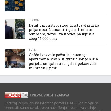
REGION
Detalji monstruoznog ubistva vlasnika
piljarnica: Namamili ga intimnim
odnosom, vezali za krevet pa ugušili
zbog 11.000 eura
SVIJET
Gošća izazvala požar luksuznog
apartmana, vlasnik tvrdi: “Dok je kuća
gorjela, smijali su se, pili i pokazivali
mi srednji prst”
Sadržaji objavljeni na internet portalu HABER.ba mogu se
prenositi samo uz obavezu navođenja izvora. Iza zadnje