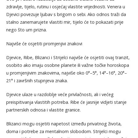
zdravlje, tijelo, rutinu i osjećaj vlastite vrijednosti. Venera u
Djevici povezuje ljubav s brigom o sebi. Ako odnos traži da
stalno zanemarujete vlastiti mir, tijelo će to pokazati prije
nego što um prizna.
Najviše će osjetiti promjenjivi znakovi
Djevice, Ribe, Blizanci i Strijelci najviše će osjetiti ovaj tranzit,
osobito ako imaju osobne planete ili važne točke horoskopa
u promjenjivim znakovima, najviše oko 0°–5°, 14°–16°, 20°–
21° i završnih stupnjeva znaka.
Djevice ulaze u razdoblje veće privlačnosti, ali i većeg
preispitivanja vlastitih potreba. Ribe će jasnije vidjeti stanje
partnerskih odnosa i vlastite granice.
Blizanci mogu osjetiti napetost između privatnog života,
doma i potrebe za mentalnom slobodom. Strijelci mogu