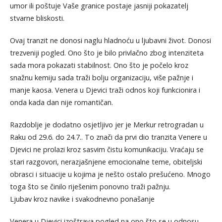
umor ili poštuje Vaše granice postaje jasniji pokazatelj
stvarne bliskosti.
Ovaj tranzit ne donosi naglu hladnoću u ljubavni život. Donosi
trezveniji pogled. Ono što je bilo privlačno zbog intenziteta
sada mora pokazati stabilnost. Ono što je počelo kroz
snažnu kemiju sada traži bolju organizaciju, više pažnje i
manje kaosa. Venera u Djevici traži odnos koji funkcionira i
onda kada dan nije romantičan.
Razdoblje je dodatno osjetljivo jer je Merkur retrogradan u
Raku od 29.6. do 24.7.. To znači da prvi dio tranzita Venere u
Djevici ne prolazi kroz sasvim čistu komunikaciju. Vraćaju se
stari razgovori, nerazjašnjene emocionalne teme, obiteljski
obrasci i situacije u kojima je nešto ostalo prešućeno. Mnogo
toga što se činilo riješenim ponovno traži pažnju.
Ljubav kroz navike i svakodnevno ponašanje
Venera u Djevici izoštrava pogled na ono što se u odnosu