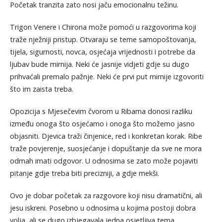
Početak tranzita zato nosi jaču emocionalnu težinu.
Trigon Venere i Chirona može pomoći u razgovorima koji
traže nježniji pristup. Otvaraju se teme samopoštovanja,
tijela, sigurnosti, novca, osjećaja vrijednosti i potrebe da
ljubav bude mirnija. Neki će jasnije vidjeti gdje su dugo
prihvaćali premalo pažnje. Neki će prvi put mirnije izgovoriti
što im zaista treba.
Opozicija s Mjesečevim čvorom u Ribama donosi razliku
između onoga što osjećamo i onoga što možemo jasno
objasniti. Djevica traži činjenice, red i konkretan korak. Ribe
traže povjerenje, suosjećanje i dopuštanje da sve ne mora
odmah imati odgovor. U odnosima se zato može pojaviti
pitanje gdje treba biti precizniji, a gdje mekši.
Ovo je dobar početak za razgovore koji nisu dramatični, ali
jesu iskreni. Posebno u odnosima u kojima postoji dobra
volja, ali se dugo izbjegavala jedna osjetljiva tema.