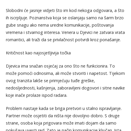
Slobodni će jasnije vidjeti što im kod nekoga odgovara, a što
ih iscrpljuje. Poznanstva koja se oslanjaju samo na šarm brzo
gube snagu ako nema uredne komunikacije, poštovanja
vremena i stvarnog interesa. Venera u Djevici ne zatvara vrata
romantici, ali traži da se privlačnost potvrdi kroz ponašanje.
Kritičnost kao najosjetljivija točka
Djevica ima snažan osjećaj za ono što ne funkcionira. To
može pomoći odnosima, ali može stvoriti i napetost. Tijekom
ovog tranzita lakše se primjećuju tuđe greške,
nedosljednosti, kašnjenja, zaboravljeni dogovori i sitne navike
koje inače prolaze ispod radara.
Problem nastaje kada se briga pretvori u stalno ispravljanje.
Partner može osjetiti da ništa nije dovoljno dobro. S druge
strane, osoba koja prigovara može imati dojam da samo
pokušava uvesti red. Zato je način komunikacije ključan. Ista