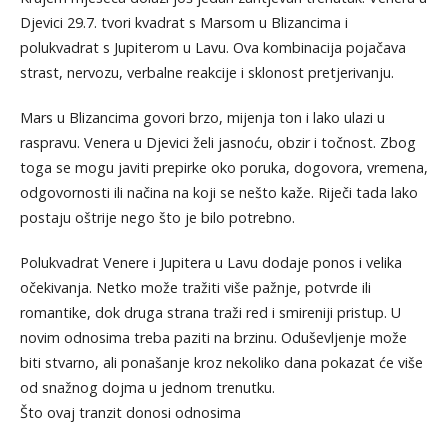
Djevici 29.7. tvori kvadrat s Marsom u Blizancima i
polukvadrat s Jupiterom u Lavu. Ova kombinacija pojačava
strast, nervozu, verbalne reakcije i sklonost pretjerivanju.
Mars u Blizancima govori brzo, mijenja ton i lako ulazi u
raspravu. Venera u Djevici želi jasnoću, obzir i točnost. Zbog
toga se mogu javiti prepirke oko poruka, dogovora, vremena,
odgovornosti ili načina na koji se nešto kaže. Riječi tada lako
postaju oštrije nego što je bilo potrebno.
Polukvadrat Venere i Jupitera u Lavu dodaje ponos i velika
očekivanja. Netko može tražiti više pažnje, potvrde ili
romantike, dok druga strana traži red i smireniji pristup. U
novim odnosima treba paziti na brzinu. Oduševljenje može
biti stvarno, ali ponašanje kroz nekoliko dana pokazat će više
od snažnog dojma u jednom trenutku.
Što ovaj tranzit donosi odnosima