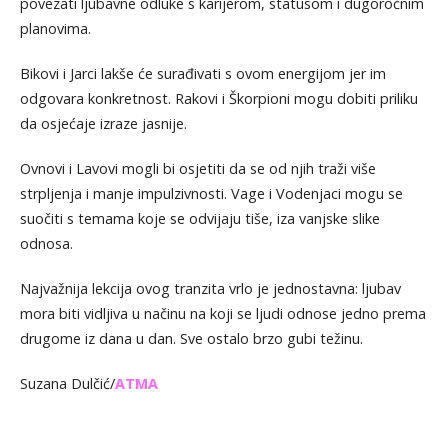
povezati ljubavne odluke s karijerom, statusom i dugoročnim
planovima.
Bikovi i Jarci lakše će surađivati s ovom energijom jer im
odgovara konkretnost. Rakovi i Škorpioni mogu dobiti priliku
da osjećaje izraze jasnije.
Ovnovi i Lavovi mogli bi osjetiti da se od njih traži više
strpljenja i manje impulzivnosti. Vage i Vodenjaci mogu se
suočiti s temama koje se odvijaju tiše, iza vanjske slike
odnosa.
Najvažnija lekcija ovog tranzita vrlo je jednostavna: ljubav
mora biti vidljiva u načinu na koji se ljudi odnose jedno prema
drugome iz dana u dan. Sve ostalo brzo gubi težinu.
Suzana Dulčić/
ATMA