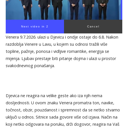
Next video in 1
Cancel
Venera 9.7.2026. ulazi u Djevicu i ondje ostaje do 6.8. Nakon
razdoblja Venere u Lavu, u kojem su odnosi tražili više
topline, pažnje, ponosa i vidljive romantike, energija se
mijenja. Ljubav prestaje biti pitanje dojma i ulazi u prostor
svakodnevnog ponašanja.
Djevica ne reagira na velike geste ako iza njih nema
dosljednosti. U ovom znaku Venera promatra ton, navike,
točnost, obzir, pouzdanost i spremnost da se netko stvarno
uključi u odnos. Sitnice sada govore više od izjava. Način na
koji netko odgovara na poruku, drži dogovor, reagira na Vaš