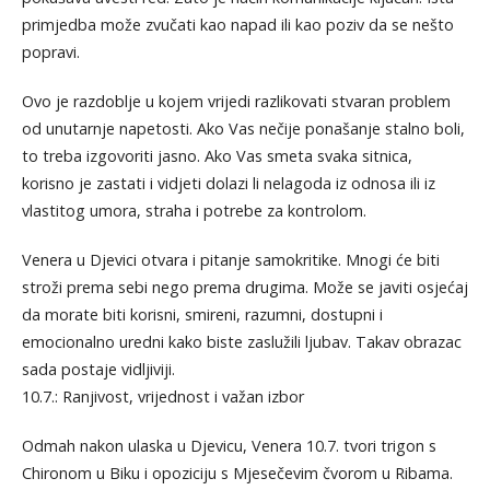
primjedba može zvučati kao napad ili kao poziv da se nešto
popravi.
Ovo je razdoblje u kojem vrijedi razlikovati stvaran problem
od unutarnje napetosti. Ako Vas nečije ponašanje stalno boli,
to treba izgovoriti jasno. Ako Vas smeta svaka sitnica,
korisno je zastati i vidjeti dolazi li nelagoda iz odnosa ili iz
vlastitog umora, straha i potrebe za kontrolom.
Venera u Djevici otvara i pitanje samokritike. Mnogi će biti
stroži prema sebi nego prema drugima. Može se javiti osjećaj
da morate biti korisni, smireni, razumni, dostupni i
emocionalno uredni kako biste zaslužili ljubav. Takav obrazac
sada postaje vidljiviji.
10.7.: Ranjivost, vrijednost i važan izbor
Odmah nakon ulaska u Djevicu, Venera 10.7. tvori trigon s
Chironom u Biku i opoziciju s Mjesečevim čvorom u Ribama.