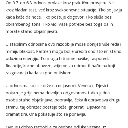
Od 9.7. do 6.8. odnosi prolaze kroz praktičnu provjeru. Ne
kroz hladan test, već kroz svakodnevne situacije. Tko se javlja
kada kaže da hoće. Tko poštuje dogovor. Tko sluša bez
obrambenog tona. Tko vidi Vaše potrebe bez toga da ih
morate stalno objašnjavati.
U stabilnim odnosima ovo razdoblje može donijeti više reda i
mirniju bliskost. Partneri mogu bolje urediti ono što im stalno
oduzima energiju. To mogu biti sitne navike, raspored,
financije, kućne obaveze, vrijeme za odmor ili način na koji
razgovaraju kada su pod pritiskom.
U odnosima koji se drže na nejasnoći, Venera u Djevici
pokazuje gdje nema dovoljno odgovornosti. Ako jedna
osoba stalno objašnjava, popravlja, čeka ili opravdava drugu
stranu, taj obrazac postaje teže ignorirati. Djevica ne
dramatizira. Ona pokazuje što se ponavlja.
Ovo je i dobro razdoblje za osobne odluke vezane uz