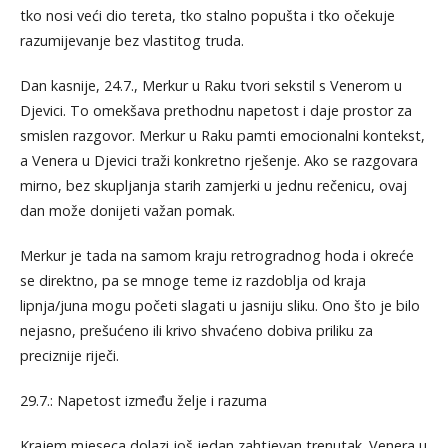
tko nosi veći dio tereta, tko stalno popušta i tko očekuje
razumijevanje bez vlastitog truda.
Dan kasnije, 24.7., Merkur u Raku tvori sekstil s Venerom u
Djevici. To omekšava prethodnu napetost i daje prostor za
smislen razgovor. Merkur u Raku pamti emocionalni kontekst,
a Venera u Djevici traži konkretno rješenje. Ako se razgovara
mirno, bez skupljanja starih zamjerki u jednu rečenicu, ovaj
dan može donijeti važan pomak.
Merkur je tada na samom kraju retrogradnog hoda i okreće
se direktno, pa se mnoge teme iz razdoblja od kraja
lipnja/juna mogu početi slagati u jasniju sliku. Ono što je bilo
nejasno, prešućeno ili krivo shvaćeno dobiva priliku za
preciznije riječi.
29.7.: Napetost između želje i razuma
Krajem mjeseca dolazi još jedan zahtjevan trenutak. Venera u