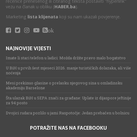
rečenice prenesenog ili citiranog teksta postaviti "hyperlink"
vezu na članak u obliku (
HABER.ba
).
Marketing
lista klijenata
koji su nam ukazali povjerenje.
ok
NAJNOVIJE VIJESTI
Imate li stari telefon u ladici: Možda držite pravo malo bogatstvo
U BiH u prvih šest mjeseci 2026. manje turističkih dolazaka, ali više
noćenja
Mesi prekinuo glasine o prelasku njegovog sina u omladinsku
akademiju Barselone
Šta ulazak BiH u SEPA znači za građane: Uplate iz dijaspore jeftinije
za 94 posto
Dvojici rudara pozlilo u jami Raspotočje: Jedan prebačen u bolnicu
POTRAŽITE NAS NA FACEBOOKU