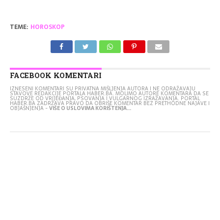
TEME:
HOROSKOP
FACEBOOK KOMENTARI
IZNESENI KOMENTARI SU PRIVATNA MIŠLJENJA AUTORA I NE ODRAŽAVAJU
STAVOVE REDAKCIJE PORTALA HABER.BA. MOLIMO AUTORE KOMENTARA DA SE
SUZDRŽE OD VRIJEĐANJA, PSOVANJA I VULGARNOG IZRAŽAVANJA. PORTAL
HABER.BA ZADRŽAVA PRAVO DA OBRIŠE KOMENTAR BEZ PRETHODNE NAJAVE I
OBJAŠNJENJA -
VIŠE O USLOVIMA KORIŠTENJA...