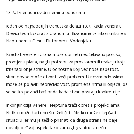
13.7.: Iznenadni uvidi i nemir u odnosima
Jedan od najnapetijih trenutaka dolazi 13.7., kada Venera u
Djevici tvori kvadrat s Uranom u Blizancima te inkonjunkcije s
Neptunom u Ovnu i Plutonom u Vodenjaku.
Kvadrat Venere i Urana može donijeti neočekivanu poruku,
promjenu plana, naglu potrebu za prostorom ili reakciju koja
iznenadi obje strane. U odnosima koji već nose napetost,
sitan povod može otvoriti veći problem. U novim odnosima
može se pojaviti nepredvidivost, promjena ritma ili osjećaj da
se netko povlači baš onda kada stvari postaju konkretnije.
Inkonjunkcija Venere i Neptuna traži oprez s projekcijama.
Netko može čuti ono što želi čuti. Netko može uljepšati
situaciju jer mu je teško priznati da druga strana ne daje
dovoljno. Ovaj aspekt lako zamagli granicu između