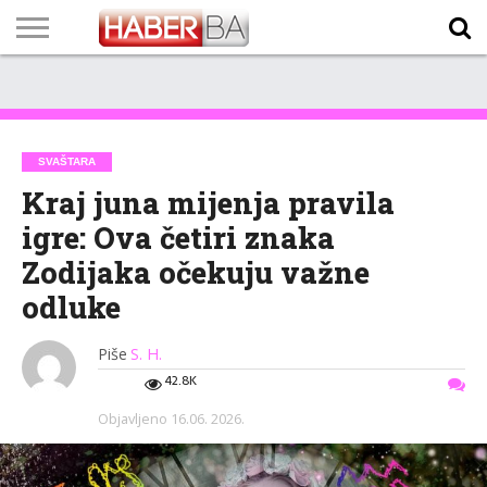
VIJESTI
BIZNIS
SPORT
SHOWBIZ
LIFESTYLE
SCI-
AUTO
ZANIMLJIVOSTI
FOTO
VIDEO
TV
VREMENSKA
STANJE NA
KURSNA
O
MARKETING
IMPRESSUM
KONTAKT
TECH
PROGRAM
PROGNOZA
PUTEVIMA
LISTA
NAMA
SVAŠTARA
Kraj juna mijenja pravila
igre: Ova četiri znaka
Zodijaka očekuju važne
odluke
Piše
S. H.
42.8K
Objavljeno
16.06. 2026.