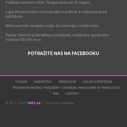
Paklene vrućine u BiH: Temperature do 41 stepen
Lepa Brena izvela svoj legendarni pokret, a onda pala pred
publikom
Meta naočale osvajaju svijet, ali izazivaju i veliki strah
Emina Jahović pokradena u Istanbulu, ostala bez garderobe
vrijedne 50.000 eura
POTRAŽITE NAS NA FACEBOOKU
O NAMA
MARKETING
IMPRESSUM
USLOVI KORIŠTENJA
PRONAĐENI NESTALI TINEJDŽERI U ZAGREBU: MAJA I EMIR SE VRATILI KUĆI
RSS
KONTAKT
© 2012 - 2020 "
NMS.ba
" - Sva prava zadržana.