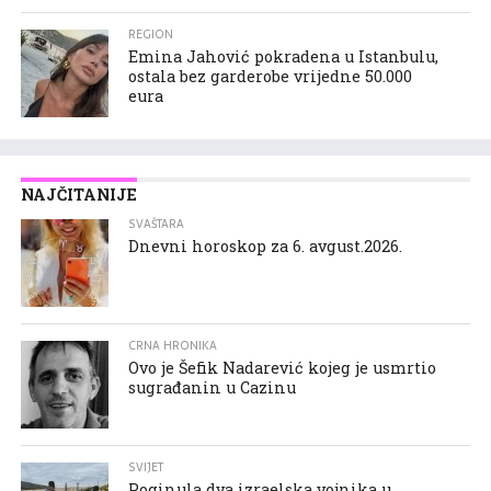
REGION
Emina Jahović pokradena u Istanbulu,
ostala bez garderobe vrijedne 50.000
eura
NAJČITANIJE
SVAŠTARA
Dnevni horoskop za 6. avgust.2026.
CRNA HRONIKA
Ovo je Šefik Nadarević kojeg je usmrtio
sugrađanin u Cazinu
SVIJET
Poginula dva izraelska vojnika u