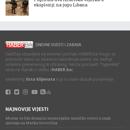
eksploziji na jugu Libana
Sadržaji objavljeni na internet portalu HABER.ba mogu se
prenositi samo uz obavezu navođenja izvora. Iza zadnje
rečenice prenesenog ili citiranog teksta postaviti "hyperlink"
vezu na članak u obliku (
HABER.ba
).
Marketing
lista klijenata
koji su nam ukazali povjerenje.
ok
NAJNOVIJE VIJESTI
Mostar će biti domaćin memorijalne muzičke večeri u znak
sjećanja na Marka Govorčina