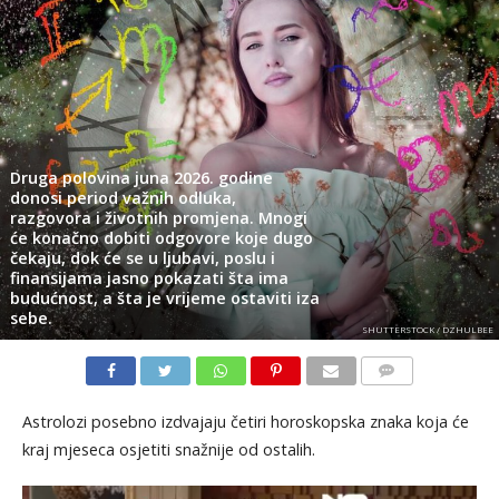
Druga polovina juna 2026. godine
donosi period važnih odluka,
razgovora i životnih promjena. Mnogi
će konačno dobiti odgovore koje dugo
čekaju, dok će se u ljubavi, poslu i
finansijama jasno pokazati šta ima
budućnost, a šta je vrijeme ostaviti iza
sebe.
SHUTTERSTOCK / DZHULBEE
KOMENTARI
Astrolozi posebno izdvajaju četiri horoskopska znaka koja će
kraj mjeseca osjetiti snažnije od ostalih.