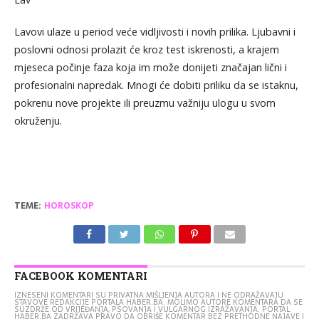
Lavovi ulaze u period veće vidljivosti i novih prilika. Ljubavni i
poslovni odnosi prolazit će kroz test iskrenosti, a krajem
mjeseca počinje faza koja im može donijeti značajan lični i
profesionalni napredak. Mnogi će dobiti priliku da se istaknu,
pokrenu nove projekte ili preuzmu važniju ulogu u svom
okruženju.
TEME:
HOROSKOP
FACEBOOK KOMENTARI
IZNESENI KOMENTARI SU PRIVATNA MIŠLJENJA AUTORA I NE ODRAŽAVAJU
STAVOVE REDAKCIJE PORTALA HABER.BA. MOLIMO AUTORE KOMENTARA DA SE
SUZDRŽE OD VRIJEĐANJA, PSOVANJA I VULGARNOG IZRAŽAVANJA. PORTAL
HABER.BA ZADRŽAVA PRAVO DA OBRIŠE KOMENTAR BEZ PRETHODNE NAJAVE I