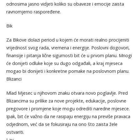
odnosima jasno vidjeti koliko su obaveze i emocije zaista
ravnomjerno raspoređene.
Bik
Za Bikove dolazi period u kojem će morati realno procijeniti
vrijednost svog rada, vremena i energije. Poslovni dogovori,
finansije i pitanja lične sigurnosti bit će u prvom planu. Mnogi
će donijeti odluke koje su dugo odgađali, a kraj mjeseca
mogao bi donijeti i konkretne pomake na poslovnom planu.
Blizanci
Mlad Mjesec u njihovom znaku otvara novo poglavlje. Pred
Blizancima su prilike za nove projekte, edukacije, poslovne
pregovore i promjene koje mogu odrediti naredne mjesece.
Ipak, bit će važno da ne rasipaju energiju na previše pravaca
odjednom, već da se fokusiraju na ono što zaista žele
ostvariti.
Lav