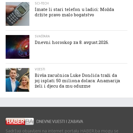
SCI-TECH
Imate li stari telefon u ladici: Možda
držite pravo malo bogatstvo
SVAŠTARA
Dnevni horoskop za 8. avgust.2026.
VIJESTI
Bivša zaručnica Luke Dončića traži da
joj isplati 50 miliona dolara: Anamarija
želi i djecu da mu oduzme
Sadržaji objavljeni na internet portalu HABER.ba mogu se