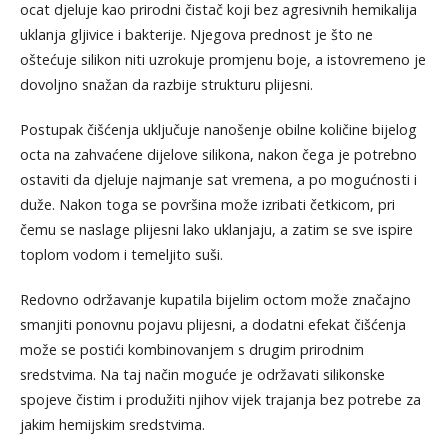
ocat djeluje kao prirodni čistač koji bez agresivnih hemikalija
uklanja gljivice i bakterije. Njegova prednost je što ne
oštećuje silikon niti uzrokuje promjenu boje, a istovremeno je
dovoljno snažan da razbije strukturu plijesni.
Postupak čišćenja uključuje nanošenje obilne količine bijelog
octa na zahvaćene dijelove silikona, nakon čega je potrebno
ostaviti da djeluje najmanje sat vremena, a po mogućnosti i
duže. Nakon toga se površina može izribati četkicom, pri
čemu se naslage plijesni lako uklanjaju, a zatim se sve ispire
toplom vodom i temeljito suši.
Redovno održavanje kupatila bijelim octom može značajno
smanjiti ponovnu pojavu plijesni, a dodatni efekat čišćenja
može se postići kombinovanjem s drugim prirodnim
sredstvima. Na taj način moguće je održavati silikonske
spojeve čistim i produžiti njihov vijek trajanja bez potrebe za
jakim hemijskim sredstvima.