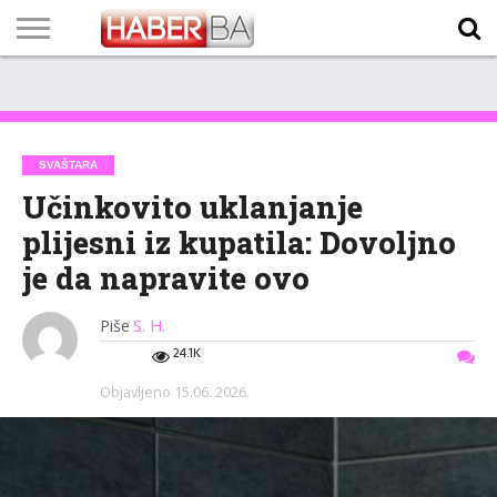
VIJESTI
BIZNIS
SPORT
SHOWBIZ
LIFESTYLE
SCI-
AUTO
ZANIMLJIVOSTI
FOTO
VIDEO
TV
VREMENSKA
STANJE NA
KURSNA
O
MARKETING
IMPRESSUM
KONTAKT
TECH
PROGRAM
PROGNOZA
PUTEVIMA
LISTA
NAMA
SVAŠTARA
Učinkovito uklanjanje
plijesni iz kupatila: Dovoljno
je da napravite ovo
Piše
S. H.
24.1K
Objavljeno
15.06. 2026.