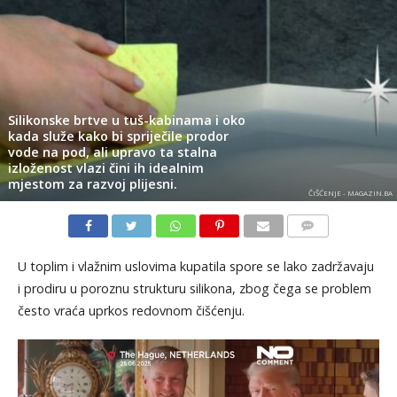
Silikonske brtve u tuš-kabinama i oko
kada služe kako bi spriječile prodor
vode na pod, ali upravo ta stalna
izloženost vlazi čini ih idealnim
mjestom za razvoj plijesni.
ČIŠĆENJE - MAGAZIN.BA
KOMENTARI
U toplim i vlažnim uslovima kupatila spore se lako zadržavaju
i prodiru u poroznu strukturu silikona, zbog čega se problem
često vraća uprkos redovnom čišćenju.