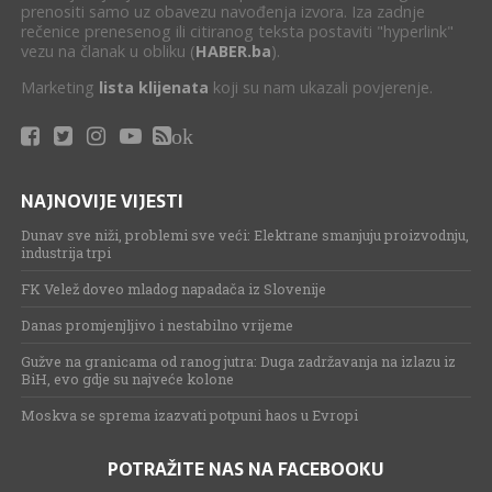
prenositi samo uz obavezu navođenja izvora. Iza zadnje
rečenice prenesenog ili citiranog teksta postaviti "hyperlink"
vezu na članak u obliku (
HABER.ba
).
Marketing
lista klijenata
koji su nam ukazali povjerenje.
ok
NAJNOVIJE VIJESTI
Dunav sve niži, problemi sve veći: Elektrane smanjuju proizvodnju,
industrija trpi
FK Velež doveo mladog napadača iz Slovenije
Danas promjenjljivo i nestabilno vrijeme
Gužve na granicama od ranog jutra: Duga zadržavanja na izlazu iz
BiH, evo gdje su najveće kolone
Moskva se sprema izazvati potpuni haos u Evropi
POTRAŽITE NAS NA FACEBOOKU