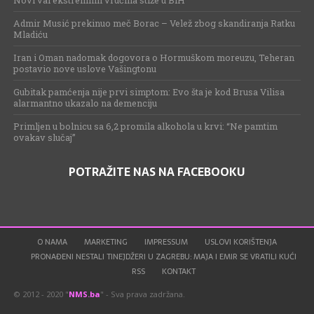
Admir Musić prekinuo meč Borac – Velež zbog skandiranja Ratku
Mladiću
Iran i Oman nadomak dogovora o Hormuškom moreuzu, Teheran
postavio nove uslove Vašingtonu
Gubitak pamćenja nije prvi simptom: Evo šta je kod Brusa Vilisa
alarmantno ukazalo na demenciju
Primljen u bolnicu sa 6,2 promila alkohola u krvi: “Ne pamtim
ovakav slučaj”
POTRAŽITE NAS NA FACEBOOKU
O NAMA
MARKETING
IMPRESSUM
USLOVI KORIŠTENJA
PRONAĐENI NESTALI TINEJDŽERI U ZAGREBU: MAJA I EMIR SE VRATILI KUĆI
RSS
KONTAKT
© 2012 - 2020 "
NMS.ba
" - Sva prava zadržana.