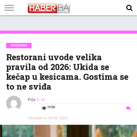
VIJESTI
BIZNIS
SPORT
SHOWBIZ
LIFESTYLE
SCI-
AUTO
ZANIMLJIVOSTI
FOTO
VIDEO
TV
VREMENSKA
STANJE NA
KURSNA
O
MARKETING
IMPRESSUM
KONTAKT
TECH
PROGRAM
PROGNOZA
PUTEVIMA
LISTA
NAMA
SVAŠTARA
Restorani uvode velika
pravila od 2026: Ukida se
kečap u kesicama. Gostima se
to ne sviđa
Piše
S. H.
19.8K
Objavljeno
09.06. 2026.