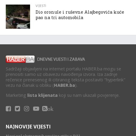
VIJESTI
Dio oronule i ruševne Alajbegovića kuće
pao na tri automobila
Sadržaji objavljeni na internet portalu HABER.ba mogu se
prenositi samo uz obavezu navođenja izvora. Iza zadnje
rečenice prenesenog ili citiranog teksta postaviti "hyperlink"
vezu na članak u obliku (
HABER.ba
).
Marketing
lista klijenata
koji su nam ukazali povjerenje.
ok
NAJNOVIJE VIJESTI
Novi val ekstremnih vrućina stiže u BiH