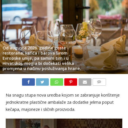
Od augusta 2026. godine goste
restorana, kafića i barova širom
Evropske unije, pa samim tim i u
Hrvatskoj, mogla bi dočekati velika
promjena u načinu posluživanja hrane.
KOMENTARI
Na snagu stupa nova uredba kojom se zabranjuje korištenje
jednokratne plastične ambalaže za dodatke jelima poput
kečapa, majoneze i sličnih proizvoda.