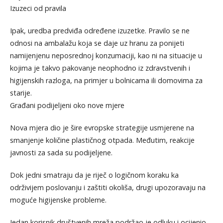
Izuzeci od pravila
Ipak, uredba predviđa određene izuzetke. Pravilo se ne
odnosi na ambalažu koja se daje uz hranu za ponijeti
namijenjenu neposrednoj konzumaciji, kao ni na situacije u
kojima je takvo pakovanje neophodno iz zdravstvenih i
higijenskih razloga, na primjer u bolnicama ili domovima za
starije.
Građani podijeljeni oko nove mjere
Nova mjera dio je šire evropske strategije usmjerene na
smanjenje količine plastičnog otpada. Međutim, reakcije
javnosti za sada su podijeljene.
Dok jedni smatraju da je riječ o logičnom koraku ka
održivijem poslovanju i zaštiti okoliša, drugi upozoravaju na
moguće higijenske probleme.
Jedan korisnik društvenih mreža podržao je odluku i ocijenio