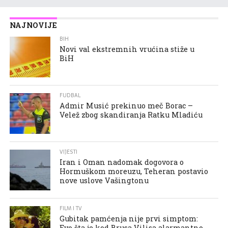
NAJNOVIJE
BIH
Novi val ekstremnih vrućina stiže u
BiH
FUDBAL
Admir Musić prekinuo meč Borac –
Velež zbog skandiranja Ratku Mladiću
VIJESTI
Iran i Oman nadomak dogovora o
Hormuškom moreuzu, Teheran postavio
nove uslove Vašingtonu
FILM I TV
Gubitak pamćenja nije prvi simptom:
Evo šta je kod Brusa Vilisa alarmantno