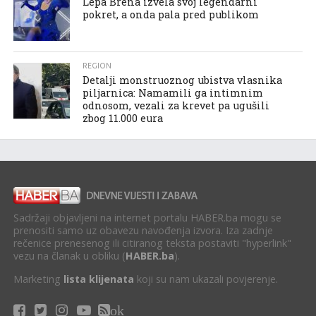
Lepa Brena izvela svoj legendarni
pokret, a onda pala pred publikom
REGION
Detalji monstruoznog ubistva vlasnika
piljarnica: Namamili ga intimnim
odnosom, vezali za krevet pa ugušili
zbog 11.000 eura
Sadržaji objavljeni na internet portalu HABER.ba mogu se
prenositi samo uz obavezu navođenja izvora. Iza zadnje
rečenice prenesenog ili citiranog teksta postaviti "hyperlink"
vezu na članak u obliku (
HABER.ba
).
Marketing
lista klijenata
koji su nam ukazali povjerenje.
ok