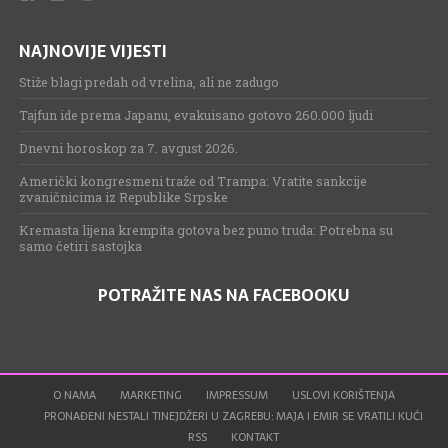
NAJNOVIJE VIJESTI
Stiže blagi predah od vrelina, ali ne zadugo
Tajfun ide prema Japanu, evakuisano gotovo 260.000 ljudi
Dnevni horoskop za 7. avgust 2026.
Američki kongresmeni traže od Trampa: Vratite sankcije
zvaničnicima iz Republike Srpske
Kremasta lijena krempita gotova bez puno truda: Potrebna su
samo četiri sastojka
POTRAŽITE NAS NA FACEBOOKU
O NAMA
MARKETING
IMPRESSUM
USLOVI KORIŠTENJA
PRONAĐENI NESTALI TINEJDŽERI U ZAGREBU: MAJA I EMIR SE VRATILI KUĆI
RSS
KONTAKT