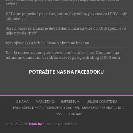
svijeta
UEFA ne popušta i prijeti bojkotom Svjetskog prvenstva i FIFA-inih
takmičenja
Sladić objavio: Danas je deveti dan u nizu sa više od 40 stepeni, evo
gdje najviše “prži”
Djevojčicu (7) u Srbiji usisao vakum na bazenu
Detalji monstruoznog ubistva vlasnika piljarnica: Namamili ga
intimnim odnosom, vezali za krevet pa ugušili zbog 11.000 eura
POTRAŽITE NAS NA FACEBOOKU
O NAMA
MARKETING
IMPRESSUM
USLOVI KORIŠTENJA
PRONAĐENI NESTALI TINEJDŽERI U ZAGREBU: MAJA I EMIR SE VRATILI KUĆI
RSS
KONTAKT
© 2012 - 2020 "
NMS.ba
" - Sva prava zadržana.