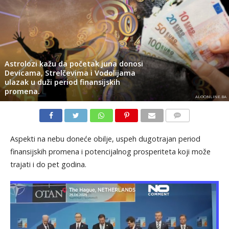
Astrolozi kažu da početak juna donosi
Devicama, Strelčevima i Vodolijama
ulazak u duži period finansijskih
promena.
ALOONLINE.BA
KOMENTARI
Aspekti na nebu doneće obilje, uspeh dugotrajan period
finansijskih promena i potencijalnog prosperiteta koji može
trajati i do pet godina.