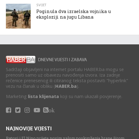
SVIJET
Poginula dva izraelska vojnika u
eksploziji na jugu Libana
Sadržaji objavljeni na internet portalu HABER.ba mogu se
prenositi samo uz obavezu navođenja izvora. Iza zadnje
rečenice prenesenog ili citiranog teksta postaviti "hyperlink"
vezu na članak u obliku (
HABER.ba
).
Marketing
lista klijenata
koji su nam ukazali povjerenje.
ok
NAJNOVIJE VIJESTI
Ratovi i El Nino prijete novim valom poskupljenja hrane širom