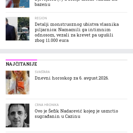
bazenu
REGION
Detalji monstruoznog ubistva vlasnika
piljarnica: Namamili ga intimnim
odnosom, vezali za krevet pa ugušili
zbog 11.000 eura
NAJČITANIJE
SVAŠTARA
Dnevni horoskop za 6. avgust.2026.
CRNA HRONIKA
Ovo je Šefik Nadarević kojeg je usmrtio
sugrađanin u Cazinu