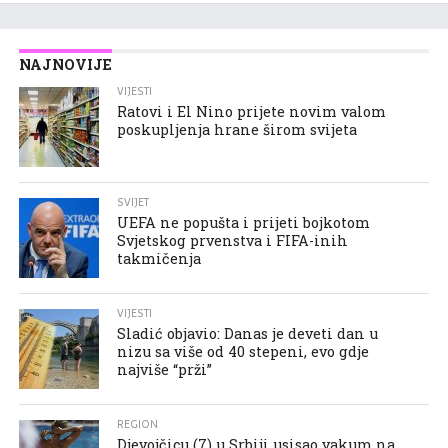
NAJNOVIJE
VIJESTI
Ratovi i El Nino prijete novim valom
poskupljenja hrane širom svijeta
SVIJET
UEFA ne popušta i prijeti bojkotom
Svjetskog prvenstva i FIFA-inih
takmičenja
VIJESTI
Sladić objavio: Danas je deveti dan u
nizu sa više od 40 stepeni, evo gdje
najviše “prži”
REGION
Djevojčicu (7) u Srbiji usisao vakum na