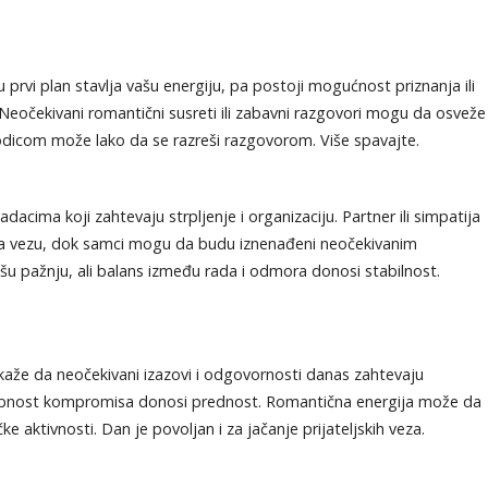
rvi plan stavlja vašu energiju, pa postoji mogućnost priznanja ili
 Neočekivani romantični susreti ili zabavni razgovori mogu da osveže
orodicom može lako da se razreši razgovorom. Više spavajte.
acima koji zahtevaju strpljenje i organizaciju. Partner ili simpatija
a vezu, dok samci mogu da budu iznenađeni neočekivanim
u pažnju, ali balans između rada i odmora donosi stabilnost.
aže da neočekivani izazovi i odgovornosti danas zahtevaju
osobnost kompromisa donosi prednost. Romantična energija može da
ke aktivnosti. Dan je povoljan i za jačanje prijateljskih veza.