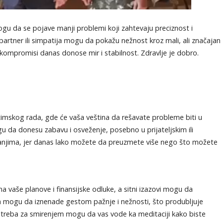
mogu da se pojave manji problemi koji zahtevaju preciznost i
partner ili simpatija mogu da pokažu nežnost kroz mali, ali značajan
 kompromisi danas donose mir i stabilnost. Zdravlje je dobro.
imskog rada, gde će vaša veština da rešavate probleme biti u
u da donesu zabavu i osveženje, posebno u prijateljskim ili
anjima, jer danas lako možete da preuzmete više nego što možete
 vaše planove i finansijske odluke, a sitni izazovi mogu da
soba mogu da iznenade gestom pažnje i nežnosti, što produbljuje
otreba za smirenjem mogu da vas vode ka meditaciji kako biste