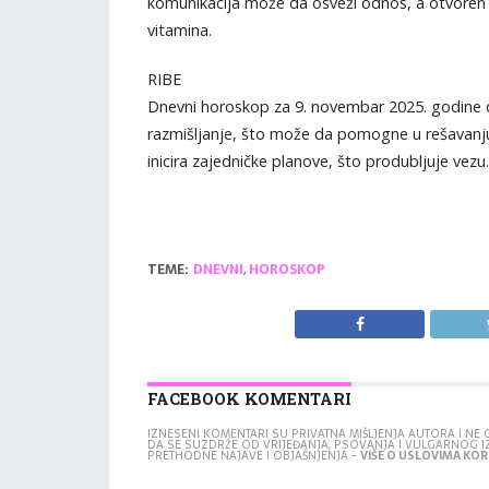
komunikacija može da osveži odnos, a otvoren d
vitamina.
RIBE
Dnevni horoskop za 9. novembar 2025. godine d
razmišljanje, što može da pomogne u rešavanju 
inicira zajedničke planove, što produbljuje vezu
TEME:
DNEVNI
,
HOROSKOP
FACEBOOK KOMENTARI
IZNESENI KOMENTARI SU PRIVATNA MIŠLJENJA AUTORA I N
DA SE SUZDRŽE OD VRIJEĐANJA, PSOVANJA I VULGARNOG 
PRETHODNE NAJAVE I OBJAŠNJENJA -
VIŠE O USLOVIMA KORI