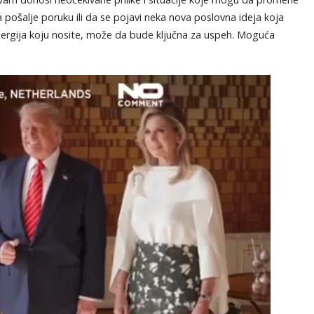
 pošalje poruku ili da se pojavi neka nova poslovna ideja koja
 energija koju nosite, može da bude ključna za uspeh. Moguća