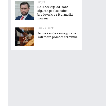
SVIJET
SAD očekuje od Irana
siguran prolaz nafte i
brodova kroz Hormuški
moreuz
HRANA I PIĆE
Jedna kašičica ovog praha u
kafi može pomoći crijevima