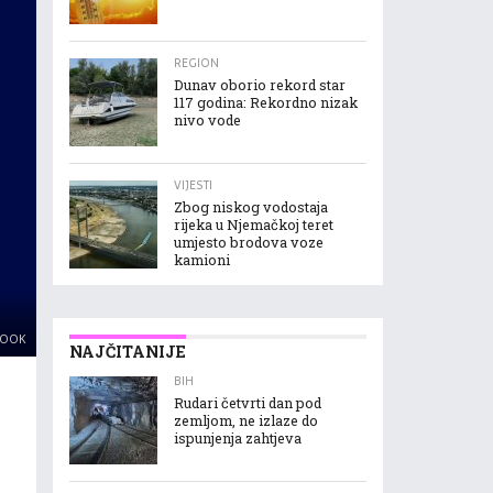
REGION
Dunav oborio rekord star
117 godina: Rekordno nizak
nivo vode
VIJESTI
Zbog niskog vodostaja
rijeka u Njemačkoj teret
umjesto brodova voze
kamioni
BOOK
NAJČITANIJE
BIH
Rudari četvrti dan pod
zemljom, ne izlaze do
ispunjenja zahtjeva