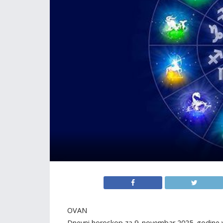
OVAN
Dnevni horoskop za 9. novembar 2025. godine v