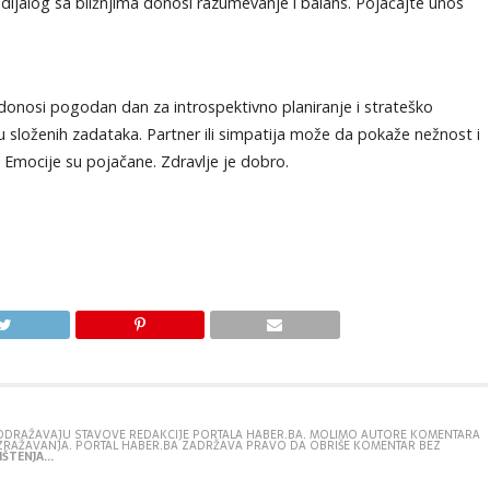
ijalog sa bližnjima donosi razumevanje i balans. Pojačajte unos
onosi pogodan dan za introspektivno planiranje i strateško
složenih zadataka. Partner ili simpatija može da pokaže nežnost i
. Emocije su pojačane. Zdravlje je dobro.
E ODRAŽAVAJU STAVOVE REDAKCIJE PORTALA HABER.BA. MOLIMO AUTORE KOMENTARA
IZRAŽAVANJA. PORTAL HABER.BA ZADRŽAVA PRAVO DA OBRIŠE KOMENTAR BEZ
ŠTENJA...