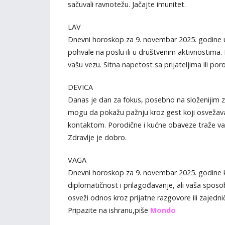
sačuvali ravnotežu. Jačajte imunitet.
LAV
Dnevni horoskop za 9. novembar 2025. godine u p
pohvale na poslu ili u društvenim aktivnostima.
vašu vezu. Sitna napetost sa prijateljima ili p
DEVICA
Danas je dan za fokus, posebno na složenijim zad
mogu da pokažu pažnju kroz gest koji osvežav
kontaktom. Porodične i kućne obaveze traže vaš
Zdravlje je dobro.
VAGA
Dnevni horoskop za 9. novembar 2025. godine k
diplomatičnost i prilagođavanje, ali vaša sp
osveži odnos kroz prijatne razgovore ili zajednič
Pripazite na ishranu,piše
Mondo