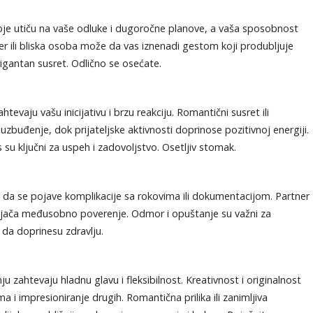
oje utiču na vaše odluke i dugoročne planove, a vaša sposobnost
r ili bliska osoba može da vas iznenadi gestom koji produbljuje
rigantan susret. Odlično se osećate.
tevaju vašu inicijativu i brzu reakciju. Romantični susret ili
buđenje, dok prijateljske aktivnosti doprinose pozitivnoj energiji.
u ključni za uspeh i zadovoljstvo. Osetljiv stomak.
gu da se pojave komplikacije sa rokovima ili dokumentacijom. Partner
što jača međusobno poverenje. Odmor i opuštanje su važni za
 da doprinesu zdravlju.
ju zahtevaju hladnu glavu i fleksibilnost. Kreativnost i originalnost
i impresioniranje drugih. Romantična prilika ili zanimljiva