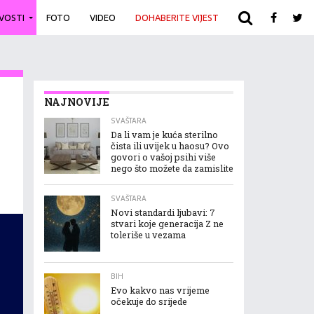
IVOSTI
FOTO
VIDEO
DOHABERITE VIJEST
ARHIVA
NAJNOVIJE
SVAŠTARA
Da li vam je kuća sterilno
čista ili uvijek u haosu? Ovo
govori o vašoj psihi više
nego što možete da zamislite
SVAŠTARA
Novi standardi ljubavi: 7
stvari koje generacija Z ne
toleriše u vezama
BIH
Evo kakvo nas vrijeme
očekuje do srijede