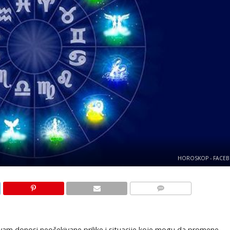
HOROSKOP - FACE
KOMENTARI
am donosi neočekivane prilike i situacije koje mogu da promene