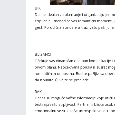
BIK
Dan je idealan za planiranje i organizaciju jer 
strpljenje. Iznenadiće vas romantični momenti, 
gest. Porodična atmosfera traži vašu pažnju, a
BLIZANCI
Očekuje vas dinamičan dan pun komunikacije i t
prvom planu. Neočekivana poruka ili susret mog
romantičnim odnosima. Budite pažljivi sa obeć
da ispunite. Čuvajte se prehlade.
RAK
Danas su moguće važne informacije koje utiču na
testiraju vašu strpljivost. Partner ili bliska o
emocionalnu vezu. Osećaj introspektivnosti i p