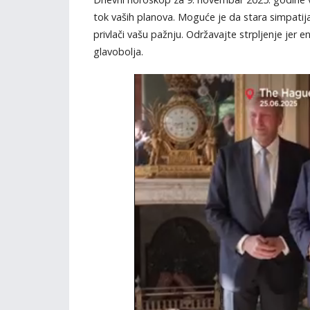
tok vaših planova. Moguće je da stara simpatija
privlači vašu pažnju. Održavajte strpljenje jer
glavobolja.