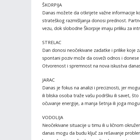
ŠKORPIJA
Danas možete da otkrijete važne informacije k
strateškog razmišljanja donosi prednost. Partne
vezu, dok slobodne Škorpije imaju priliku za int
STRELAC
Dan donosi neočekivane zadatke i prilike koje zah
spontani poziv može da osveži odnos i donese uz
Otvorenost i spremnost na nova iskustva danas s
JARAC
Danas je fokus na analizi i preciznosti, jer mo
ili bliska osoba traže vašu podršku ili savet, 
očuvanje energije, a manja šetnja ili joga mogu
VODOLIJA
Neočekivane situacije u timu ili u ličnom okružen
danas mogu da budu ključ za rešavanje problema 