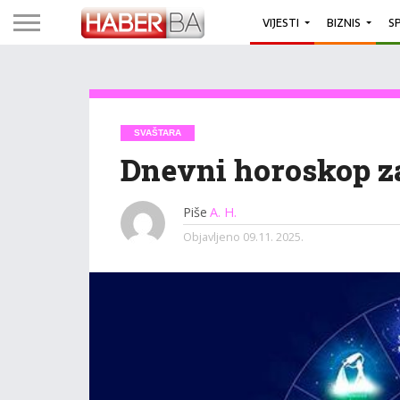
VIJESTI
BIZNIS
S
SVAŠTARA
Dnevni horoskop za
Piše
A. H.
Objavljeno
09.11. 2025.