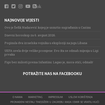
ok
NAJNOVIJE VIJESTI
Ovo je Šefik Nadarević kojeg je usmrtio sugrađanin u Cazinu
Dnevni horoskop za 6. avgust.2026.
Poginula dva izraelska vojnika u eksploziji na jugu Libana
UEFA uvela dvije velike promjene: Evo šta se odmah mijenja u Ligi
prvaka
Figo bez milosti prema Infantinu: Lagao je, mora otići, odmah!
POTRAŽITE NAS NA FACEBOOKU
O NAMA
MARKETING
IMPRESSUM
USLOVI KORIŠTENJA
PRONAĐENI NESTALI TINEJDŽERI U ZAGREBU: MAJA I EMIR SE VRATILI KUĆI