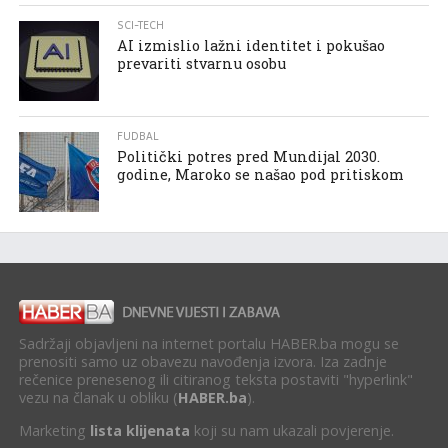
SCI-TECH
AI izmislio lažni identitet i pokušao
prevariti stvarnu osobu
FUDBAL
Politički potres pred Mundijal 2030.
godine, Maroko se našao pod pritiskom
Sadržaji objavljeni na internet portalu HABER.ba mogu se
prenositi samo uz obavezu navođenja izvora. Iza zadnje
rečenice prenesenog ili citiranog teksta postaviti "hyperlink"
vezu na članak u obliku (
HABER.ba
).
Marketing
lista klijenata
koji su nam ukazali povjerenje.