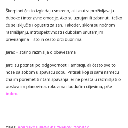
Škorpioni često izgledaju smireno, ali iznutra proživljavaju
duboke i intenzivne emocije. Ako su uzrujani ili zabrinuti, teško
će se isključiti i opustiti za san. Također, skloni su noćnom
razmišljanju, introspektivnosti i dubokim unutarnjim
previranjima – što ih često drži budnima.
Jarac – stalno razmišlja o obavezama
Jarci su poznati po odgovornosti i ambiciji, ali često sve to
nose sa sobom u spavaću sobu. Pritisak koji si sami nameću
zna im poremetiti ritam spavanja jer ne prestaju razmišljati o
poslovnim planovima, rokovima i budućim ciljevima, piše
index
.
TEME:
HOROSKOP
,
SPAVANJE
,
ZNAKOVI
,
ZODIJAK