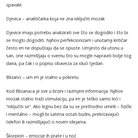
spavale.
Djevica – analitičarka koja ne zna isključiti mozak
Djevice imaju potrebu analizirati sve što se dogodilo i što bi
se moglo dogoditi. Njihov perfekcionizam i unutarnji kritičar
često im ne dopuštaju da se opuste. Umjesto da utonu u
san, one razmišljaju o svemu što su mogle napraviti bolje tog
dana, pa čak i o popisu obaveza za idući tjedan.
Blizanci – um im je stalno u pokretu
Kod Blizanaca je sve u brzini i razmjeni informacija. Njihov
mozak stalno traži stimulaciju, pa im je teško samo leći i
“isključiti se”. Ako legnu bez da su se prethodno umirili – fizički
i mentalno – mogli bi satima ostati budni, prelistavajući
telefon ili razmišljajući o novim idejama.
Škorpion – emocije ih prate i u noć