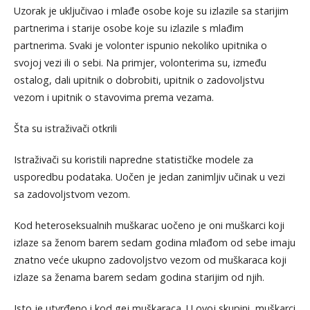
Uzorak je uključivao i mlađe osobe koje su izlazile sa starijim
partnerima i starije osobe koje su izlazile s mlađim
partnerima. Svaki je volonter ispunio nekoliko upitnika o
svojoj vezi ili o sebi. Na primjer, volonterima su, između
ostalog, dali upitnik o dobrobiti, upitnik o zadovoljstvu
vezom i upitnik o stavovima prema vezama.
Šta su istraživači otkrili
Istraživači su koristili napredne statističke modele za
usporedbu podataka. Uočen je jedan zanimljiv učinak u vezi
sa zadovoljstvom vezom.
Kod heteroseksualnih muškarac uočeno je oni muškarci koji
izlaze sa ženom barem sedam godina mlađom od sebe imaju
znatno veće ukupno zadovoljstvo vezom od muškaraca koji
izlaze sa ženama barem sedam godina starijim od njih.
Isto je utvrđeno i kod gej muškaraca. U ovoj skupini, muškarci