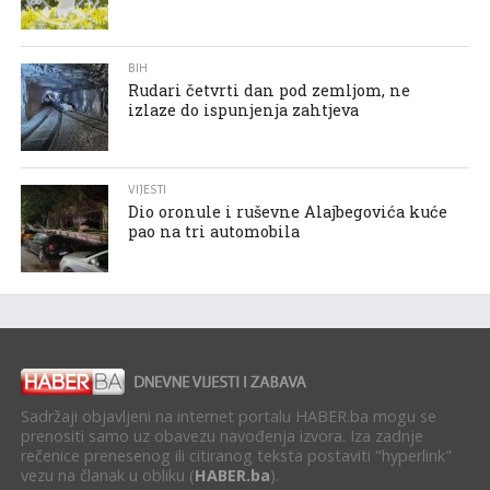
BIH
Rudari četvrti dan pod zemljom, ne
izlaze do ispunjenja zahtjeva
VIJESTI
Dio oronule i ruševne Alajbegovića kuće
pao na tri automobila
Sadržaji objavljeni na internet portalu HABER.ba mogu se
prenositi samo uz obavezu navođenja izvora. Iza zadnje
rečenice prenesenog ili citiranog teksta postaviti "hyperlink"
vezu na članak u obliku (
HABER.ba
).