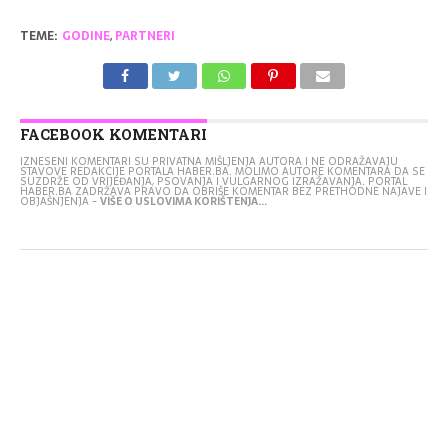
TEME:
GODINE
,
PARTNERI
FACEBOOK KOMENTARI
IZNESENI KOMENTARI SU PRIVATNA MIŠLJENJA AUTORA I NE ODRAŽAVAJU
STAVOVE REDAKCIJE PORTALA HABER.BA. MOLIMO AUTORE KOMENTARA DA SE
SUZDRŽE OD VRIJEĐANJA, PSOVANJA I VULGARNOG IZRAŽAVANJA. PORTAL
HABER.BA ZADRŽAVA PRAVO DA OBRIŠE KOMENTAR BEZ PRETHODNE NAJAVE I
OBJAŠNJENJA -
VIŠE O USLOVIMA KORIŠTENJA...