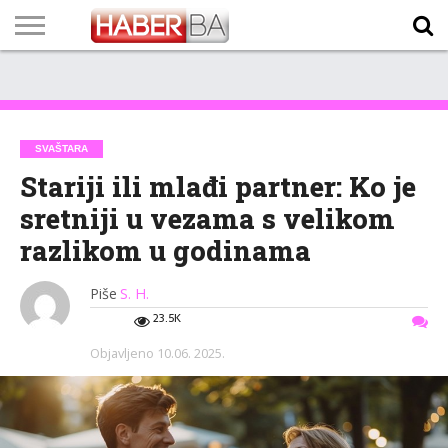
VIJESTI
BIZNIS
SPORT
SHOWBIZ
LIFESTYLE
SCI-
AUTO
ZANIMLJIVOSTI
FOTO
VIDEO
TV
VREMENSKA
STANJE NA
KURSNA
O
MARKETING
IMPRESSUM
KONTAKT
TECH
PROGRAM
PROGNOZA
PUTEVIMA
LISTA
NAMA
SVAŠTARA
Stariji ili mlađi partner: Ko je
sretniji u vezama s velikom
razlikom u godinama
Piše
S. H.
23.5K
Objavljeno
10.06. 2025.