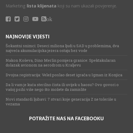
Marketing
lista klijenata
koji su nam ukazali povjerenje.
ok
NAJNOVIJE VIJESTI
Šokantni snimci: Deseci miliona ljudi u SAD u problemima, dva
najveća akumulacijska jezera ostaju bez vode
Nakon Koševa, Dino Merlin pomjera granice: Spektakularan
dolazak avionom na aerodrom u Kraljevu
Dvojna registracija: Velež poslao deset igrača u Igman iz Konjica
Da li vam je kuća sterilno čista ili uvijek u haosu? Ovo govori o
vašoj psihi više nego što možete da zamislite
Novi standardi ljubavi: 7 stvari koje generacija Z ne toleriše u
vezama
POTRAŽITE NAS NA FACEBOOKU