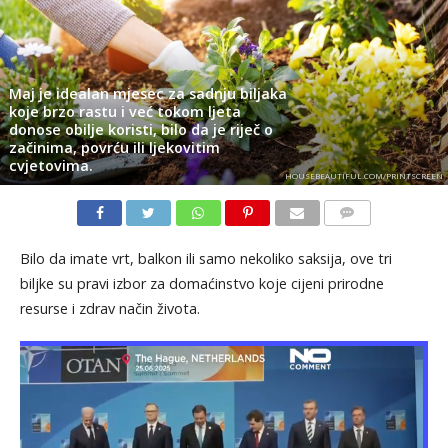
Maj je idealan mjesec za sadnju biljaka
koje brzo rastu i već tokom ljeta
donose obilje koristi, bilo da je riječ o
začinima, povrću ili ljekovitim
cvjetovima.
HOUSEBEAUTIFUL.COM/PRINTSCREEN
KOMENTARI
Bilo da imate vrt, balkon ili samo nekoliko saksija, ove tri
biljke su pravi izbor za domaćinstvo koje cijeni prirodne
resurse i zdrav način života.