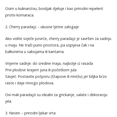
Osim u kulinarstvu, bosiljak djeluje i kao prirodni repelent
protiv komaraca.
2. Cherry paradajz – ukusne ljetne zalogaje
Ako volite svježe povrće, cherry paradajz je savršen za sadnju
u maju. Ne traži puno prostora, pa uspijeva čak i na
balkonima u saksijama ili kantama.
Vrijeme sadnje: do sredine maja, najbolje iz rasada
Prvi plodovi: krajem juna ili početkom jula
Savjet: Postavite potporu (štapove ili mrežu) jer biljka brzo
raste i daje mnogo plodova.
Ovi mali paradajzi su idealni za grickanje, salate i dekoraciju
jela.
3. Neven – prirodni ljekar vrta