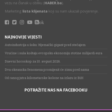
vezu na članak u obliku (
HABER.ba
).
Marketing
lista klijenata
koji su nam ukazali povjerenje.
ok
NAJNOVIJE VIJESTI
Autoindustrija u šoku: Njemački gigant pred stečajem
Vrućine i suša koštaju evropsku ekonomiju stotine milijardi eura
Dnevni horoskop za 10. avgust.2026.
Dva okeanska fenomena promijenit će zimu pred nama
Od ranog jutra kilometarske kolone na izlazu iz BiH
POTRAŽITE NAS NA FACEBOOKU