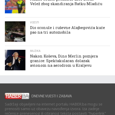
Velež zbog skandiranja Ratku Mladiću
VIJESTI
Dio oronule i ruševne Alajbegovića kuće
pao na tri automobila
MUZIKA
Nakon Koševa, Dino Merlin pomjera
granice: Spektakularan dolazak
avionom na aerodrom u Kraljevu
Sadržaji objavljeni na internet portalu HABER.ba mogu se
prenositi samo uz obavezu navođenja izvora. Iza zadnje
rečenice prenesenog ili citiranog teksta postaviti "hyperlink"