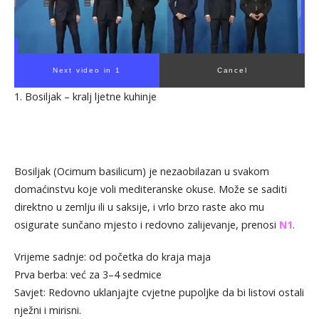
Next video in 1
Cancel
1. Bosiljak – kralj ljetne kuhinje
Bosiljak (Ocimum basilicum) je nezaobilazan u svakom
domaćinstvu koje voli mediteranske okuse. Može se saditi
direktno u zemlju ili u saksije, i vrlo brzo raste ako mu
osigurate sunčano mjesto i redovno zalijevanje, prenosi
N1
.
Vrijeme sadnje: od početka do kraja maja
Prva berba: već za 3–4 sedmice
Savjet: Redovno uklanjajte cvjetne pupoljke da bi listovi ostali
nježni i mirisni.