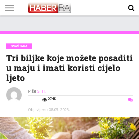
VIJESTI
BIZNIS
SPORT
SHOWBIZ
LIFESTYLE
SCI-
AUTO
ZANIMLJIVOSTI
FOTO
VIDEO
TV
VREMENSKA
STANJE NA
KURSNA
O
MARKETING
IMPRESSUM
KONTAKT
TECH
PROGRAM
PROGNOZA
PUTEVIMA
LISTA
NAMA
SVAŠTARA
Tri biljke koje možete posaditi
u maju i imati koristi cijelo
ljeto
Piše
S. H.
27.4K
Objavljeno
08.05. 2025.