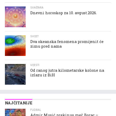
SVAŠTARA
Dnevni horoskop za 10. avgust.2026.
SVIJET
Dva okeanska fenomena promijenit će
zimu pred nama
VIJESTI
Od ranog jutra kilometarske kolone na
izlazu iz BiH
NAJČITANIJE
FUDBAL
Admir Musić prekinuo meč Borac –