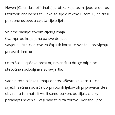
Neven (Calendula officinalis) je biljka koja osim ljepote donosi
i zdravstvene benefite. Lako se sije direktno u zemlju, ne traži
posebne uslove, a cvjeta cijelo ljeto.
Vrijeme sadnje: tokom cijelog maja
Cvatnja: od kraja juna pa sve do jeseni
Savjet: Sušite cvjetove za čaj ili ih koristite svježe u pravljenju
prirodnih krema.
Osim što uljepšava prostor, neven štiti druge biljke od
štetočina i poboljšava zdravlje tla.
Sadnja ovih biljaka u maju donosi višestruke koristi – od
svježih začina i povrća do prirodnih ljekovitih pripravaka. Bez
obzira na to imate li vrt ili samo balkon, bosiljak, cherry
paradajz i neven su vaši saveznici za zdravo i korisno ljeto.