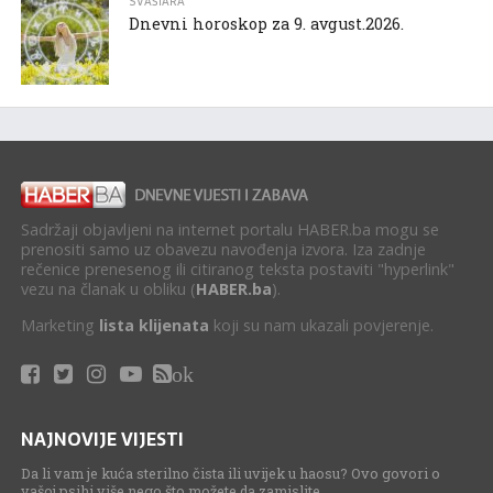
SVAŠTARA
Dnevni horoskop za 9. avgust.2026.
Sadržaji objavljeni na internet portalu HABER.ba mogu se
prenositi samo uz obavezu navođenja izvora. Iza zadnje
rečenice prenesenog ili citiranog teksta postaviti "hyperlink"
vezu na članak u obliku (
HABER.ba
).
Marketing
lista klijenata
koji su nam ukazali povjerenje.
ok
NAJNOVIJE VIJESTI
Da li vam je kuća sterilno čista ili uvijek u haosu? Ovo govori o
vašoj psihi više nego što možete da zamislite