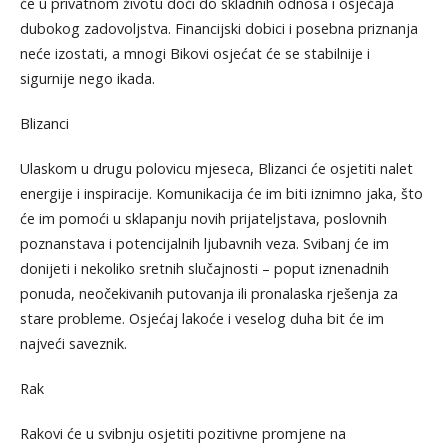
će u privatnom životu doći do skladnih odnosa i osjećaja
dubokog zadovoljstva. Financijski dobici i posebna priznanja
neće izostati, a mnogi Bikovi osjećat će se stabilnije i
sigurnije nego ikada.
Blizanci
Ulaskom u drugu polovicu mjeseca, Blizanci će osjetiti nalet
energije i inspiracije. Komunikacija će im biti iznimno jaka, što
će im pomoći u sklapanju novih prijateljstava, poslovnih
poznanstava i potencijalnih ljubavnih veza. Svibanj će im
donijeti i nekoliko sretnih slučajnosti – poput iznenadnih
ponuda, neočekivanih putovanja ili pronalaska rješenja za
stare probleme. Osjećaj lakoće i veselog duha bit će im
najveći saveznik.
Rak
Rakovi će u svibnju osjetiti pozitivne promjene na