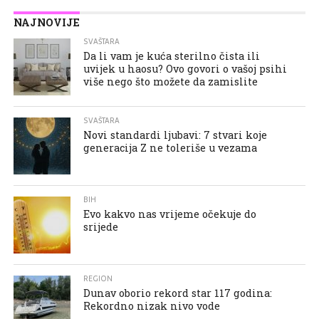
NAJNOVIJE
SVAŠTARA
Da li vam je kuća sterilno čista ili
uvijek u haosu? Ovo govori o vašoj psihi
više nego što možete da zamislite
SVAŠTARA
Novi standardi ljubavi: 7 stvari koje
generacija Z ne toleriše u vezama
BIH
Evo kakvo nas vrijeme očekuje do
srijede
REGION
Dunav oborio rekord star 117 godina:
Rekordno nizak nivo vode