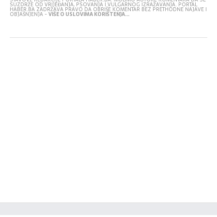
SUZDRŽE OD VRIJEĐANJA, PSOVANJA I VULGARNOG IZRAŽAVANJA. PORTAL
HABER.BA ZADRŽAVA PRAVO DA OBRIŠE KOMENTAR BEZ PRETHODNE NAJAVE I
OBJAŠNJENJA -
VIŠE O USLOVIMA KORIŠTENJA...