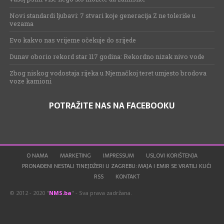
Novi standardi ljubavi: 7 stvari koje generacija Z ne toleriše u
vezama
Evo kakvo nas vrijeme očekuje do srijede
Dunav oborio rekord star 117 godina: Rekordno nizak nivo vode
Zbog niskog vodostaja rijeka u Njemačkoj teret umjesto brodova
voze kamioni
POTRAŽITE NAS NA FACEBOOKU
O NAMA
MARKETING
IMPRESSUM
USLOVI KORIŠTENJA
PRONAĐENI NESTALI TINEJDŽERI U ZAGREBU: MAJA I EMIR SE VRATILI KUĆI
RSS
KONTAKT
© 2012 - 2020 "
NMS.ba
" - Sva prava zadržana.