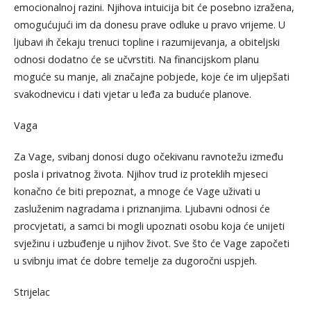
emocionalnoj razini. Njihova intuicija bit će posebno izražena,
omogućujući im da donesu prave odluke u pravo vrijeme. U
ljubavi ih čekaju trenuci topline i razumijevanja, a obiteljski
odnosi dodatno će se učvrstiti. Na financijskom planu
moguće su manje, ali značajne pobjede, koje će im uljepšati
svakodnevicu i dati vjetar u leđa za buduće planove.
Vaga
Za Vage, svibanj donosi dugo očekivanu ravnotežu između
posla i privatnog života. Njihov trud iz proteklih mjeseci
konačno će biti prepoznat, a mnoge će Vage uživati u
zasluženim nagradama i priznanjima. Ljubavni odnosi će
procvjetati, a samci bi mogli upoznati osobu koja će unijeti
svježinu i uzbuđenje u njihov život. Sve što će Vage započeti
u svibnju imat će dobre temelje za dugoročni uspjeh.
Strijelac