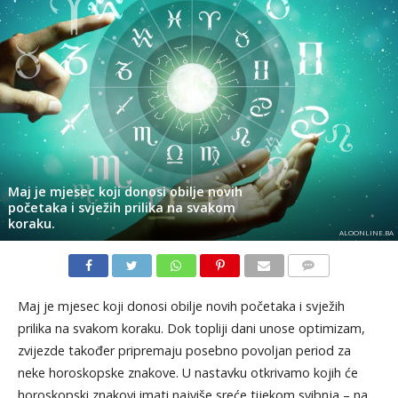
Maj je mjesec koji donosi obilje novih
početaka i svježih prilika na svakom
koraku.
ALOONLINE.BA
KOMENTARI
Maj je mjesec koji donosi obilje novih početaka i svježih
prilika na svakom koraku. Dok topliji dani unose optimizam,
zvijezde također pripremaju posebno povoljan period za
neke horoskopske znakove. U nastavku otkrivamo kojih će
horoskopski znakovi imati najviše sreće tijekom svibnja – na