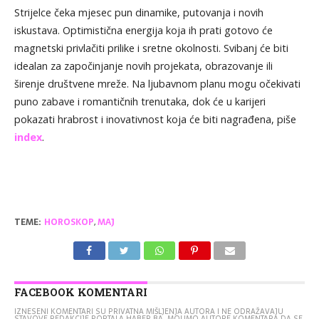
Strijelce čeka mjesec pun dinamike, putovanja i novih
iskustava. Optimistična energija koja ih prati gotovo će
magnetski privlačiti prilike i sretne okolnosti. Svibanj će biti
idealan za započinjanje novih projekata, obrazovanje ili
širenje društvene mreže. Na ljubavnom planu mogu očekivati
puno zabave i romantičnih trenutaka, dok će u karijeri
pokazati hrabrost i inovativnost koja će biti nagrađena, piše
index
.
TEME:
HOROSKOP
,
MAJ
FACEBOOK KOMENTARI
IZNESENI KOMENTARI SU PRIVATNA MIŠLJENJA AUTORA I NE ODRAŽAVAJU
STAVOVE REDAKCIJE PORTALA HABER.BA. MOLIMO AUTORE KOMENTARA DA SE