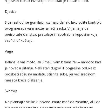
nije svaki trošak investicija. Ponekad je to samo – hir.
Djevica
Sitni rashodi se gomilaju i uzimaju danak. Iako volite kontrolu,
ovog meseca vam može izmaći iz ruku. Vrijeme je da
preispitate članstva, pretplate i nepotrebne kupovine koje
vas “tiho” koštaju.
Vaga
Balans je vaš moto, ali u maju vam balans fali – naročito kad
je novac u pitanju. Neki stari dugovi ili pogrešne odluke iz
prošlosti stižu na naplatu. Stisnite zube, jer već sredinom
meseca kreće olakšanje.
Škorpija
Ne planirajte velike kupovine. Imate moć da zaradite, ali i da
sve odmah potrošite. Finansijski rizici nisu vaša karta za