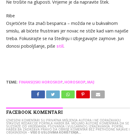
Ne trošite na gluposti. Vrijeme je da napravite štek.
Ribe
Osjetićete šta znači besparica – možda ne u bukvalnom
smislu, ali bićete frustrirani jer novac ne stiže kad vam najviše
treba. Fokusirajte se na štednju i izbjegavajte zajmove. Jun
donosi poboljšanje, piše
stil
.
TEME:
FINANSIJSKI HOROSKOP
,
HOROSKOP
,
MAJ
FACEBOOK KOMENTARI
IZNESENI KOMENTARI SU PRIVATNA MIŠLJENJA AUTORA I NE ODRAŽAVAJU
STAVOVE REDAKCIJE PORTALA HABER.BA. MOLIMO AUTORE KOMENTARA DA SE
SUZDRŽE OD VRIJEĐANJA, PSOVANJA I VULGARNOG IZRAŽAVANJA. PORTAL
HABER.BA ZADRŽAVA PRAVO DA OBRIŠE KOMENTAR BEZ PRETHODNE NAJAVE I
OBJAŠNJENJA -
VIŠE O USLOVIMA KORIŠTENJA...