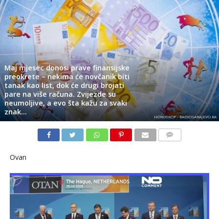
Maj mjesec donosi prave finansijske
preokrete – nekima će novčanik biti
tanak kao list, dok će drugi brojati
pare na više računa. Zvijezde su
neumoljive, a evo šta kažu za svaki
znak…
HOROSKOP - RADIOSARAJEVO.BA
KOMENTARI
Ovan