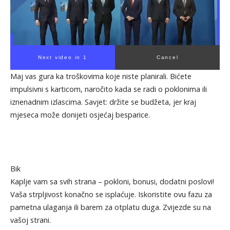
Next video in 1
Cancel
Maj vas gura ka troškovima koje niste planirali. Bićete
impulsivni s karticom, naročito kada se radi o poklonima ili
iznenadnim izlascima. Savjet: držite se budžeta, jer kraj
mjeseca može donijeti osjećaj besparice.
Bik
Kaplje vam sa svih strana – pokloni, bonusi, dodatni poslovi!
Vaša strpljivost konačno se isplaćuje. Iskoristite ovu fazu za
pametna ulaganja ili barem za otplatu duga. Zvijezde su na
vašoj strani.