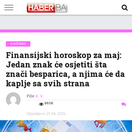
VIJESTI
BIZNIS
SPORT
SHOWBIZ
LIFESTYLE
SCI-
AUTO
ZANIMLJIVOSTI
FOTO
VIDEO
TV
VREMENSKA
STANJE NA
KURSNA
O
MARKETING
IMPRESSUM
KONTAKT
TECH
PROGRAM
PROGNOZA
PUTEVIMA
LISTA
NAMA
SVAŠTARA
Finansijski horoskop za maj:
Jedan znak će osjetiti šta
znači besparica, a njima će da
kaplje sa svih strana
Piše
A. V.
89.0K
Objavljeno
25.04. 2025.