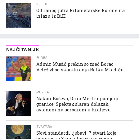
VIJESTI
Od ranog jutra kilometarske kolone na
izlazu iz BiH
NAJČITANIJE
FUDBAL
Admir Musić prekinuo meč Borac –
Velež zbog skandiranja Ratku Mladiću
MUZIKA
Nakon Koševa, Dino Merlin pomjera
granice: Spektakularan dolazak
avionom na aerodrom u Kraljevu
SVAŠTARA
Novi standardi ljubavi: 7 stvari koje
generacija Z ne toleriše u vezama