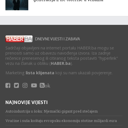
Sadržaji objavljeni na internet portalu HABER.ba mogu se
prenositi samo uz obavezu navođenja izvora. Iza zadnje
rečenice prenesenog ili citiranog teksta postaviti "hyperlink"
vezu na članak u obliku (
HABER.ba
).
Marketing
lista klijenata
koji su nam ukazali povjerenje.
ok
NAJNOVIJE VIJESTI
Autoindustrija u šoku: Njemački gigant pred stečajem
Vrućine i suša koštaju evropsku ekonomiju stotine milijardi eura