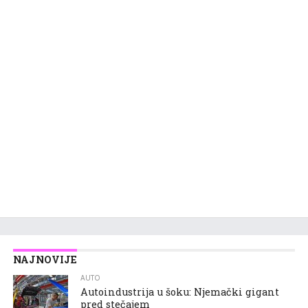
NAJNOVIJE
AUTO
Autoindustrija u šoku: Njemački gigant
pred stečajem