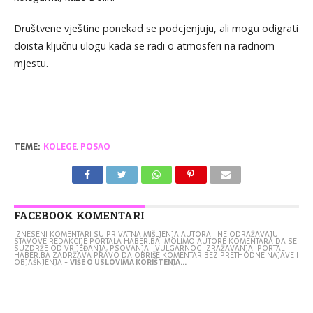
Društvene vještine ponekad se podcjenjuju, ali mogu odigrati
doista ključnu ulogu kada se radi o atmosferi na radnom
mjestu.
TEME:
KOLEGE
,
POSAO
FACEBOOK KOMENTARI
IZNESENI KOMENTARI SU PRIVATNA MIŠLJENJA AUTORA I NE ODRAŽAVAJU
STAVOVE REDAKCIJE PORTALA HABER.BA. MOLIMO AUTORE KOMENTARA DA SE
SUZDRŽE OD VRIJEĐANJA, PSOVANJA I VULGARNOG IZRAŽAVANJA. PORTAL
HABER.BA ZADRŽAVA PRAVO DA OBRIŠE KOMENTAR BEZ PRETHODNE NAJAVE I
OBJAŠNJENJA -
VIŠE O USLOVIMA KORIŠTENJA...