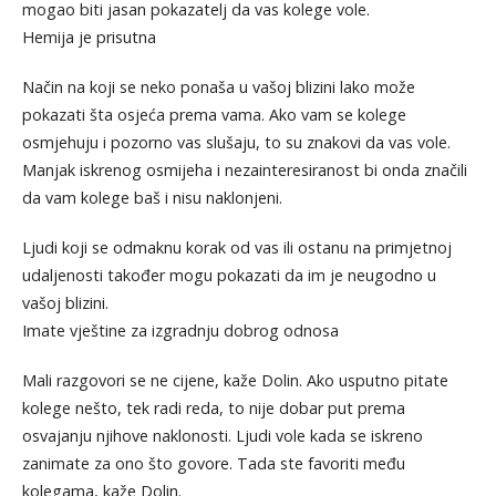
mogao biti jasan pokazatelj da vas kolege vole.
Hemija je prisutna
Način na koji se neko ponaša u vašoj blizini lako može
pokazati šta osjeća prema vama. Ako vam se kolege
osmjehuju i pozorno vas slušaju, to su znakovi da vas vole.
Manjak iskrenog osmijeha i nezainteresiranost bi onda značili
da vam kolege baš i nisu naklonjeni.
Ljudi koji se odmaknu korak od vas ili ostanu na primjetnoj
udaljenosti također mogu pokazati da im je neugodno u
vašoj blizini.
Imate vještine za izgradnju dobrog odnosa
Mali razgovori se ne cijene, kaže Dolin. Ako usputno pitate
kolege nešto, tek radi reda, to nije dobar put prema
osvajanju njihove naklonosti. Ljudi vole kada se iskreno
zanimate za ono što govore. Tada ste favoriti među
kolegama, kaže Dolin.