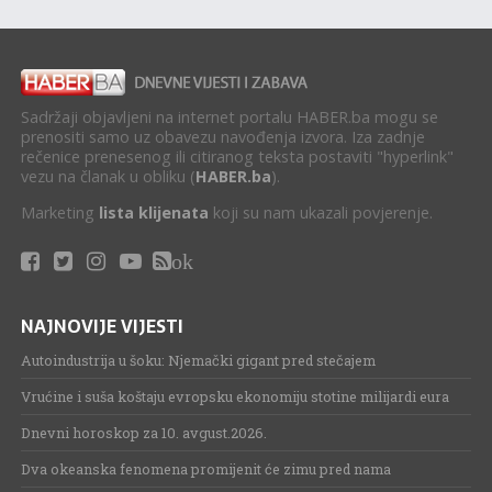
Sadržaji objavljeni na internet portalu HABER.ba mogu se
prenositi samo uz obavezu navođenja izvora. Iza zadnje
rečenice prenesenog ili citiranog teksta postaviti "hyperlink"
vezu na članak u obliku (
HABER.ba
).
Marketing
lista klijenata
koji su nam ukazali povjerenje.
ok
NAJNOVIJE VIJESTI
Autoindustrija u šoku: Njemački gigant pred stečajem
Vrućine i suša koštaju evropsku ekonomiju stotine milijardi eura
Dnevni horoskop za 10. avgust.2026.
Dva okeanska fenomena promijenit će zimu pred nama