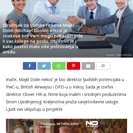
Stručnjak za ljudske resurse Majkl
Dolin (Michael Doolin) otkrio je
znakove koji vam mogu pokazati vole
li vas kolege na poslu. Objasnio je i
kako postići malo više poštovanja u
uredu.
POSAO - PROFIMEDIA
KOMENTARI
Inače, Majkl Dolin nekoć je bio direktor ljudskih potencijala u
PwC-u, British Airwaysu i DPD-u u Irskoj. Sada je izvršni
direktor Clover HR-a, firme koja malim i srednjim poduzećima
širom Ujedinjenog Kraljevstva pruža savjetodavne usluge.
Ljudi vas uključuju u projekte