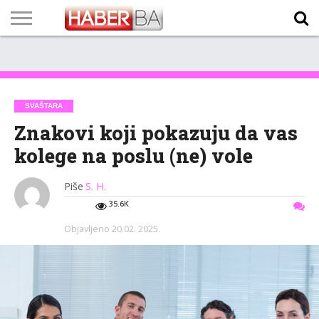
VIJESTI
BIZNIS
SPORT
SHOWBIZ
LIFESTYLE
SCI-
AUTO
ZANIMLJIVOSTI
FOTO
VIDEO
TV
VREMENSKA
STANJE NA
KURSNA
O
MARKETING
IMPRESSUM
KONTAKT
TECH
PROGRAM
PROGNOZA
PUTEVIMA
LISTA
NAMA
SVAŠTARA
Znakovi koji pokazuju da vas
kolege na poslu (ne) vole
Piše
S. H.
35.6K
Objavljeno
20.02. 2025.