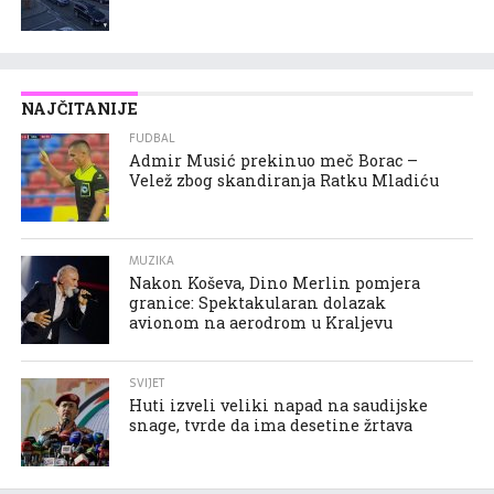
NAJČITANIJE
FUDBAL
Admir Musić prekinuo meč Borac –
Velež zbog skandiranja Ratku Mladiću
MUZIKA
Nakon Koševa, Dino Merlin pomjera
granice: Spektakularan dolazak
avionom na aerodrom u Kraljevu
SVIJET
Huti izveli veliki napad na saudijske
snage, tvrde da ima desetine žrtava