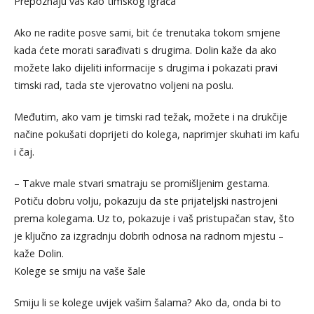
Prepoznaju vas kao timskog igrača
Ako ne radite posve sami, bit će trenutaka tokom smjene
kada ćete morati sarađivati s drugima. Dolin kaže da ako
možete lako dijeliti informacije s drugima i pokazati pravi
timski rad, tada ste vjerovatno voljeni na poslu.
Međutim, ako vam je timski rad težak, možete i na drukčije
načine pokušati doprijeti do kolega, naprimjer skuhati im kafu
i čaj.
– Takve male stvari smatraju se promišljenim gestama.
Potiču dobru volju, pokazuju da ste prijateljski nastrojeni
prema kolegama. Uz to, pokazuje i vaš pristupačan stav, što
je ključno za izgradnju dobrih odnosa na radnom mjestu –
kaže Dolin.
Kolege se smiju na vaše šale
Smiju li se kolege uvijek vašim šalama? Ako da, onda bi to