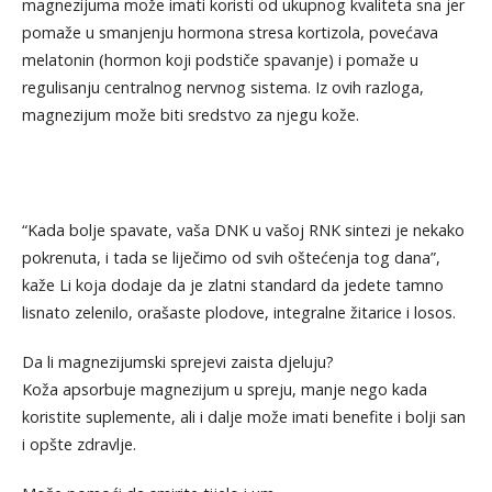
magnezijuma može imati koristi od ukupnog kvaliteta sna jer
pomaže u smanjenju hormona stresa kortizola, povećava
melatonin (hormon koji podstiče spavanje) i pomaže u
regulisanju centralnog nervnog sistema. Iz ovih razloga,
magnezijum može biti sredstvo za njegu kože.
“Kada bolje spavate, vaša DNK u vašoj RNK sintezi je nekako
pokrenuta, i tada se liječimo od svih oštećenja tog dana”,
kaže Li koja dodaje da je zlatni standard da jedete tamno
lisnato zelenilo, orašaste plodove, integralne žitarice i losos.
Da li magnezijumski sprejevi zaista djeluju?
Koža apsorbuje magnezijum u spreju, manje nego kada
koristite suplemente, ali i dalje može imati benefite i bolji san
i opšte zdravlje.