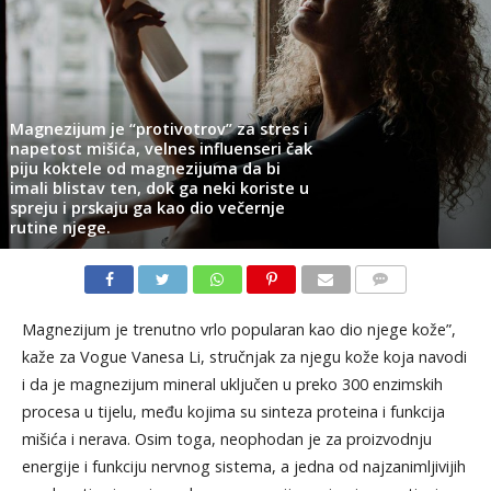
Magnezijum je “protivotrov” za stres i
napetost mišića, velnes influenseri čak
piju koktele od magnezijuma da bi
imali blistav ten, dok ga neki koriste u
spreju i prskaju ga kao dio večernje
rutine njege.
KOMENTARI
Magnezijum je trenutno vrlo popularan kao dio njege kože”,
kaže za Vogue Vanesa Li, stručnjak za njegu kože koja navodi
i da je magnezijum mineral uključen u preko 300 enzimskih
procesa u tijelu, među kojima su sinteza proteina i funkcija
mišića i nerava. Osim toga, neophodan je za proizvodnju
energije i funkciju nervnog sistema, a jedna od najzanimljivijih