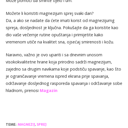
Može pomoći da smirite tijelo i um.
Možete li koristiti magnezijum sprej svaki dan?
Da, a ako se nadate da ćete imati korist od magnezijumg
spreja, dosljednost je ključna. Pokušajte da ga koristite kao
dio vaše večernje rutine opuštanja i primijetite kako
vremenom utiče na kvalitet sna, ojsećaj smirenosti i kožu.
Naravno, važno je ovo upariti i sa dnevnim unosom
visokokvalitetne hrane koja prirodno sadrži magnezijum,
zajedno sa drugim navikama koje podstiču spavanje, kao što
je ograničavanje vremena ispred ekrana prije spavanja,
održavanje dosljednog rasporeda spavanja i održavanje sobe
hladnom, prenosi
Magazin
TEME:
MAGNEZIJ
,
SPREJ