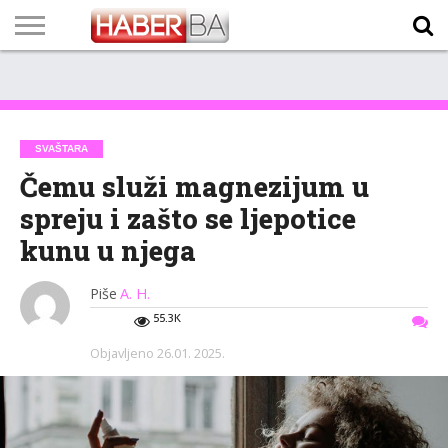
VIJESTI
BIZNIS
SPORT
SHOWBIZ
LIFESTYLE
SCI-
AUTO
ZANIMLJIVOSTI
FOTO
VIDEO
TV
VREMENSKA
STANJE NA
KURSNA
O
MARKETING
IMPRESSUM
KONTAKT
TECH
PROGRAM
PROGNOZA
PUTEVIMA
LISTA
NAMA
SVAŠTARA
Čemu služi magnezijum u
spreju i zašto se ljepotice
kunu u njega
Piše
A. H.
55.3K
Objavljeno
26.01. 2025.