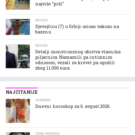
najviše “prži”
REGION
Djevojčicu (7) u Srbiji usisao vakum na
bazenu
REGION
Detalji monstruoznog ubistva vlasnika
piljarnica: Namamili ga intimnim
odnosom, vezali za krevet pa ugušili
zbog 11.000 eura
NAJČITANIJE
SVAŠTARA
Dnevni horoskop za 6. avgust.2026.
CRNA HRONIKA