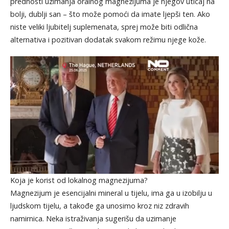
prednosti uzimanja oralnog magnezijuma je njegov uticaj na
bolji, dublji san – što može pomoći da imate ljepši ten. Ako
niste veliki ljubitelj suplemenata, sprej može biti odlična
alternativa i pozitivan dodatak svakom režimu njege kože.
Koja je korist od lokalnog magnezijuma?
Magnezijum je esencijalni mineral u tijelu, ima ga u izobilju u
ljudskom tijelu, a takođe ga unosimo kroz niz zdravih
namirnica. Neka istraživanja sugerišu da uzimanje