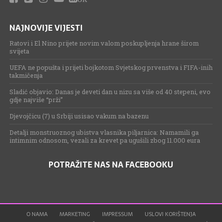
NAJNOVIJE VIJESTI
Ratovi i El Nino prijete novim valom poskupljenja hrane širom
svijeta
UEFA ne popušta i prijeti bojkotom Svjetskog prvenstva i FIFA-inih
takmičenja
Sladić objavio: Danas je deveti dan u nizu sa više od 40 stepeni, evo
gdje najviše “prži”
Djevojčicu (7) u Srbiji usisao vakum na bazenu
Detalji monstruoznog ubistva vlasnika piljarnica: Namamili ga
intimnim odnosom, vezali za krevet pa ugušili zbog 11.000 eura
POTRAŽITE NAS NA FACEBOOKU
O NAMA
MARKETING
IMPRESSUM
USLOVI KORIŠTENJA