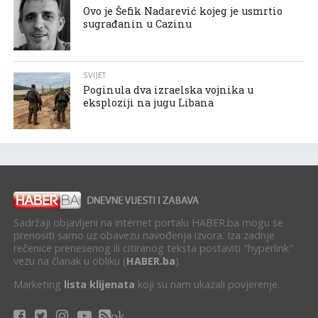
Ovo je Šefik Nadarević kojeg je usmrtio
sugrađanin u Cazinu
SVIJET
Poginula dva izraelska vojnika u
eksploziji na jugu Libana
Sadržaji objavljeni na internet portalu HABER.ba mogu se
prenositi samo uz obavezu navođenja izvora. Iza zadnje
rečenice prenesenog ili citiranog teksta postaviti "hyperlink"
vezu na članak u obliku (
HABER.ba
).
Marketing
lista klijenata
koji su nam ukazali povjerenje.
ok