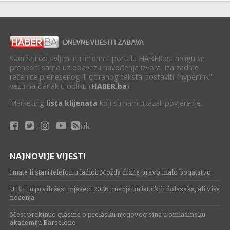
Sadržaji objavljeni na internet portalu HABER.ba mogu se
prenositi samo uz obavezu navođenja izvora. Iza zadnje
rečenice prenesenog ili citiranog teksta postaviti "hyperlink"
vezu na članak u obliku (
HABER.ba
).
Marketing
lista klijenata
koji su nam ukazali povjerenje.
ok
NAJNOVIJE VIJESTI
Imate li stari telefon u ladici: Možda držite pravo malo bogatstvo
U BiH u prvih šest mjeseci 2026. manje turističkih dolazaka, ali više
noćenja
Mesi prekinuo glasine o prelasku njegovog sina u omladinsku
akademiju Barselone