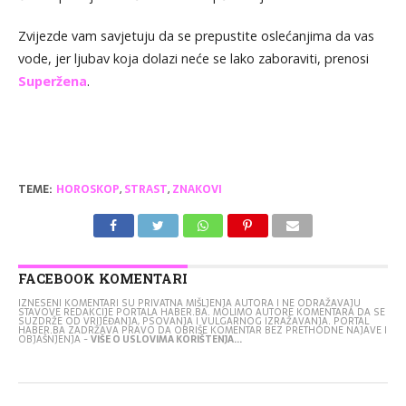
Zvijezde vam savjetuju da se prepustite oslećanjima da vas
vode, jer ljubav koja dolazi neće se lako zaboraviti, prenosi
Superžena
.
TEME:
HOROSKOP
,
STRAST
,
ZNAKOVI
FACEBOOK KOMENTARI
IZNESENI KOMENTARI SU PRIVATNA MIŠLJENJA AUTORA I NE ODRAŽAVAJU
STAVOVE REDAKCIJE PORTALA HABER.BA. MOLIMO AUTORE KOMENTARA DA SE
SUZDRŽE OD VRIJEĐANJA, PSOVANJA I VULGARNOG IZRAŽAVANJA. PORTAL
HABER.BA ZADRŽAVA PRAVO DA OBRIŠE KOMENTAR BEZ PRETHODNE NAJAVE I
OBJAŠNJENJA -
VIŠE O USLOVIMA KORIŠTENJA...