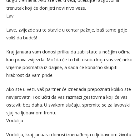
dugo vremena. Ako ste već u vezi, očekujte razgovor ili
trenutak koji će donijeti novi nivo veze.
Lav
Lave, zvijezde su te stavile u centar pažnje, baš tamo gdje
voliš da budeš!
Kraj januara vam donosi priliku da zablistate u nečijim očima
kao prava zvijezda. Možda će to biti osoba koja vas već neko
vrijeme posmatra iz daljine, a sada će konačno skupiti
hrabrost da vam priđe.
Ako ste u vezi, vaš partner će iznenada prepoznati koliko ste
nevjerovatni i odlučiti da vas razmazi gestovima koji će vas
ostaviti bez daha. U svakom slučaju, spremite se za lavovski
sjaj na ljubavnom frontu.
Vodolija
Vodolija, kraj januara donosi iznenađenja u ljubavnom životu