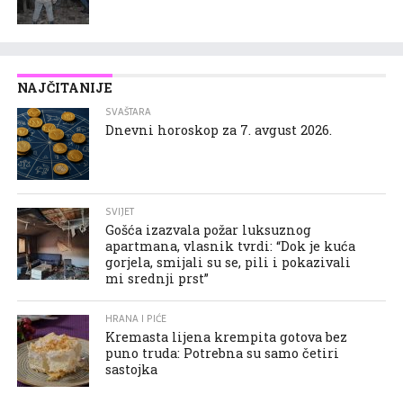
NAJČITANIJE
SVAŠTARA
Dnevni horoskop za 7. avgust 2026.
SVIJET
Gošća izazvala požar luksuznog
apartmana, vlasnik tvrdi: “Dok je kuća
gorjela, smijali su se, pili i pokazivali
mi srednji prst”
HRANA I PIĆE
Kremasta lijena krempita gotova bez
puno truda: Potrebna su samo četiri
sastojka