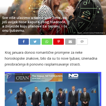
Sve više ulazimo u samo srce zime, svi
još uvijek nose kapute zbog hladnoće,
a zvijezde kuju planove za toplinu, i to
onu ljubavnu.
PIXEL-SHOT/SHUTTERSTOCK
KOMENTARI
Kraj januara donosi romantične promjene za neke
horoskopske znakove, bilo da su to nove ljubavi, iznenadna
preobraćenja ili ponovno rasplamsavanje strasti.