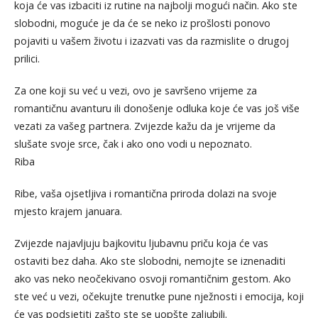
koja će vas izbaciti iz rutine na najbolji mogući način. Ako ste
slobodni, moguće je da će se neko iz prošlosti ponovo
pojaviti u vašem životu i izazvati vas da razmislite o drugoj
prilici.
Za one koji su već u vezi, ovo je savršeno vrijeme za
romantičnu avanturu ili donošenje odluka koje će vas još više
vezati za vašeg partnera. Zvijezde kažu da je vrijeme da
slušate svoje srce, čak i ako ono vodi u nepoznato.
Riba
Ribe, vaša ojsetljiva i romantična priroda dolazi na svoje
mjesto krajem januara.
Zvijezde najavljuju bajkovitu ljubavnu priču koja će vas
ostaviti bez daha. Ako ste slobodni, nemojte se iznenaditi
ako vas neko neočekivano osvoji romantičnim gestom. Ako
ste već u vezi, očekujte trenutke pune nježnosti i emocija, koji
će vas podsjetiti zašto ste se uopšte zaljubili.