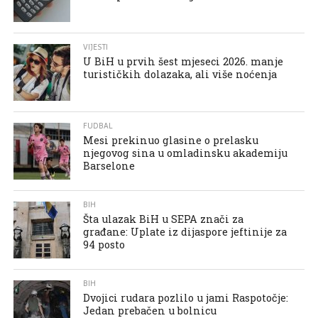
VIJESTI
U BiH u prvih šest mjeseci 2026. manje
turističkih dolazaka, ali više noćenja
FUDBAL
Mesi prekinuo glasine o prelasku
njegovog sina u omladinsku akademiju
Barselone
BIH
Šta ulazak BiH u SEPA znači za
građane: Uplate iz dijaspore jeftinije za
94 posto
BIH
Dvojici rudara pozlilo u jami Raspotočje:
Jedan prebačen u bolnicu