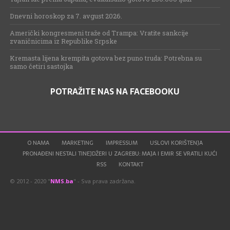
Dnevni horoskop za 7. avgust 2026.
Američki kongresmeni traže od Trampa: Vratite sankcije
zvaničnicima iz Republike Srpske
Kremasta lijena krempita gotova bez puno truda: Potrebna su
samo četiri sastojka
POTRAŽITE NAS NA FACEBOOKU
O NAMA
MARKETING
IMPRESSUM
USLOVI KORIŠTENJA
PRONAĐENI NESTALI TINEJDŽERI U ZAGREBU: MAJA I EMIR SE VRATILI KUĆI
RSS
KONTAKT
© 2012 - 2020 "
NMS.ba
" - Sva prava zadržana.