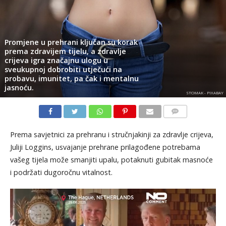
Promjene u prehrani ključan su korak
prema zdravijem tijelu, a zdravlje
crijeva igra značajnu ulogu u
sveukupnoj dobrobiti utječući na
probavu, imunitet, pa čak i mentalnu
jasnoću.
STOMAK - PIXABAY
KOMENTARI
Prema savjetnici za prehranu i stručnjakinji za zdravlje crijeva,
Juliji Loggins, usvajanje prehrane prilagođene potrebama
vašeg tijela može smanjiti upalu, potaknuti gubitak masnoće
i podržati dugoročnu vitalnost.