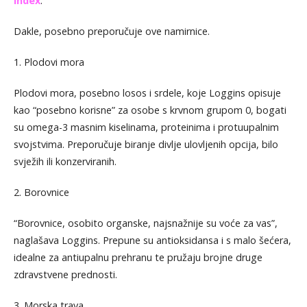
Index
.
Dakle, posebno preporučuje ove namirnice.
1. Plodovi mora
Plodovi mora, posebno losos i srdele, koje Loggins opisuje
kao “posebno korisne” za osobe s krvnom grupom 0, bogati
su omega-3 masnim kiselinama, proteinima i protuupalnim
svojstvima. Preporučuje biranje divlje ulovljenih opcija, bilo
svježih ili konzerviranih.
2. Borovnice
“Borovnice, osobito organske, najsnažnije su voće za vas”,
naglašava Loggins. Prepune su antioksidansa i s malo šećera,
idealne za antiupalnu prehranu te pružaju brojne druge
zdravstvene prednosti.
3. Morska trava