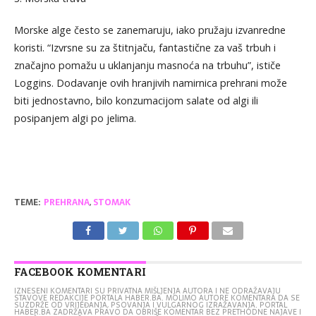
Morske alge često se zanemaruju, iako pružaju izvanredne
koristi. “Izvrsne su za štitnjaču, fantastične za vaš trbuh i
značajno pomažu u uklanjanju masnoća na trbuhu”, ističe
Loggins. Dodavanje ovih hranjivih namirnica prehrani može
biti jednostavno, bilo konzumacijom salate od algi ili
posipanjem algi po jelima.
TEME:
PREHRANA
,
STOMAK
FACEBOOK KOMENTARI
IZNESENI KOMENTARI SU PRIVATNA MIŠLJENJA AUTORA I NE ODRAŽAVAJU
STAVOVE REDAKCIJE PORTALA HABER.BA. MOLIMO AUTORE KOMENTARA DA SE
SUZDRŽE OD VRIJEĐANJA, PSOVANJA I VULGARNOG IZRAŽAVANJA. PORTAL
HABER.BA ZADRŽAVA PRAVO DA OBRIŠE KOMENTAR BEZ PRETHODNE NAJAVE I