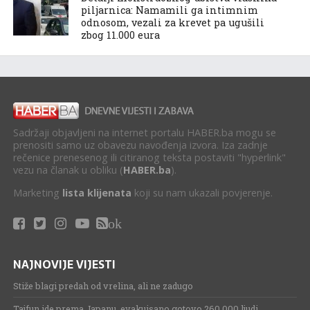
piljarnica: Namamili ga intimnim
odnosom, vezali za krevet pa ugušili
zbog 11.000 eura
Sadržaji objavljeni na internet portalu HABER.ba mogu se
prenositi samo uz obavezu navođenja izvora. Iza zadnje
rečenice prenesenog ili citiranog teksta postaviti "hyperlink"
vezu na članak u obliku (
HABER.ba
).
Marketing
lista klijenata
koji su nam ukazali povjerenje.
ok
NAJNOVIJE VIJESTI
Stiže blagi predah od vrelina, ali ne zadugo
Tajfun ide prema Japanu, evakuisano gotovo 260.000 ljudi