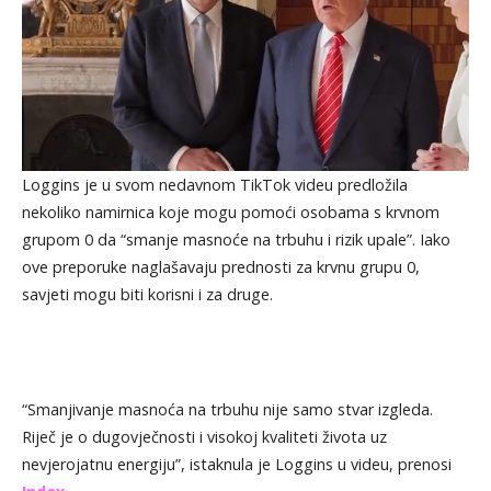
Loggins je u svom nedavnom TikTok videu predložila
nekoliko namirnica koje mogu pomoći osobama s krvnom
grupom 0 da “smanje masnoće na trbuhu i rizik upale”. Iako
ove preporuke naglašavaju prednosti za krvnu grupu 0,
savjeti mogu biti korisni i za druge.
“Smanjivanje masnoća na trbuhu nije samo stvar izgleda.
Riječ je o dugovječnosti i visokoj kvaliteti života uz
nevjerojatnu energiju”, istaknula je Loggins u videu, prenosi