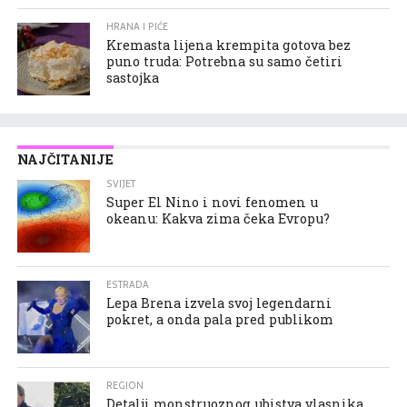
HRANA I PIĆE
Kremasta lijena krempita gotova bez
puno truda: Potrebna su samo četiri
sastojka
NAJČITANIJE
SVIJET
Super El Nino i novi fenomen u
okeanu: Kakva zima čeka Evropu?
ESTRADA
Lepa Brena izvela svoj legendarni
pokret, a onda pala pred publikom
REGION
Detalji monstruoznog ubistva vlasnika