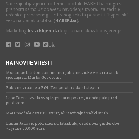
Sadržaji objavljeni na internet portalu HABER.ba mogu se
prenositi samo uz obavezu navođenja izvora. Iza zadnje
rečenice prenesenog ili citiranog teksta postaviti "hyperlink"
vezu na članak u obliku (
HABER.ba
).
Marketing
lista klijenata
koji su nam ukazali povjerenje.
ok
NAJNOVIJE VIJESTI
Mostar će biti domaćin memorijalne muzičke večeri u znak
sjećanja na Marka Govorčina
Paklene vrućine u BiH: Temperature do 41 stepen
Lepa Brena izvela svoj legendarni pokret, a onda pala pred
publikom
Meta naočale osvajaju svijet, ali izazivaju i veliki strah
Emina Jahović pokradena u Istanbulu, ostala bez garderobe
vrijedne 50.000 eura