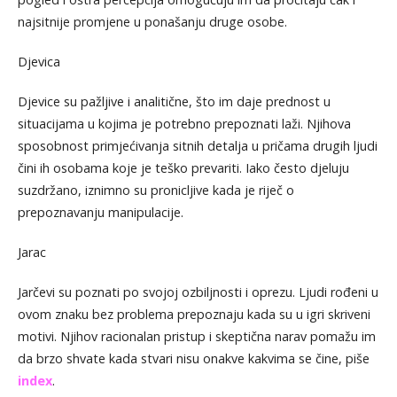
najsitnije promjene u ponašanju druge osobe.
Djevica
Djevice su pažljive i analitične, što im daje prednost u
situacijama u kojima je potrebno prepoznati laži. Njihova
sposobnost primjećivanja sitnih detalja u pričama drugih ljudi
čini ih osobama koje je teško prevariti. Iako često djeluju
suzdržano, iznimno su pronicljive kada je riječ o
prepoznavanju manipulacije.
Jarac
Jarčevi su poznati po svojoj ozbiljnosti i oprezu. Ljudi rođeni u
ovom znaku bez problema prepoznaju kada su u igri skriveni
motivi. Njihov racionalan pristup i skeptična narav pomažu im
da brzo shvate kada stvari nisu onakve kakvima se čine, piše
index
.