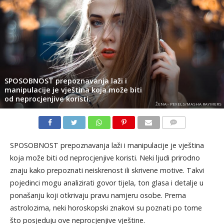
SPOSOBNOST prepoznavanja laži i
manipulacije je vještina koja može biti
od neprocjenjive koristi.
ŽENA - PEXELS/MASHA RAYMERS
KOMENTARI
SPOSOBNOST prepoznavanja laži i manipulacije je vještina
koja može biti od neprocjenjive koristi. Neki ljudi prirodno
znaju kako prepoznati neiskrenost ili skrivene motive. Takvi
pojedinci mogu analizirati govor tijela, ton glasa i detalje u
ponašanju koji otkrivaju pravu namjeru osobe. Prema
astrolozima, neki horoskopski znakovi su poznati po tome
što posjeduju ove neprocjenjive vještine.