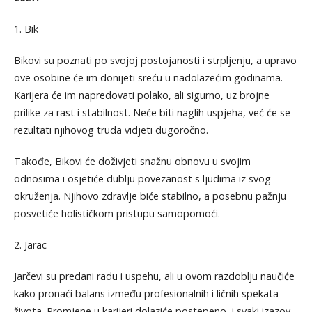
1. Bik
Bikovi su poznati po svojoj postojanosti i strpljenju, a upravo
ove osobine će im donijeti sreću u nadolazećim godinama.
Karijera će im napredovati polako, ali sigurno, uz brojne
prilike za rast i stabilnost. Neće biti naglih uspjeha, već će se
rezultati njihovog truda vidjeti dugoročno.
Takođe, Bikovi će doživjeti snažnu obnovu u svojim
odnosima i osjetiće dublju povezanost s ljudima iz svog
okruženja. Njihovo zdravlje biće stabilno, a posebnu pažnju
posvetiće holističkom pristupu samopomoći.
2. Jarac
Jarčevi su predani radu i uspehu, ali u ovom razdoblju naučiće
kako pronaći balans između profesionalnih i ličnih spekata
života. Promjene u karijeri dolaziće postepeno, i svaki izazov