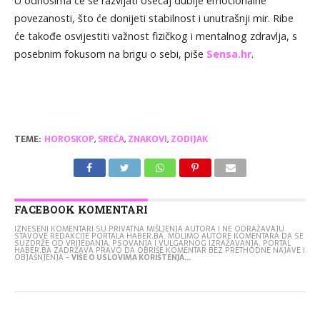
U odnosima će se razvijati osećaj dublje emocionalne
povezanosti, što će donijeti stabilnost i unutrašnji mir. Ribe
će takođe osvijestiti važnost fizičkog i mentalnog zdravlja, s
posebnim fokusom na brigu o sebi, piše
Sensa.hr
.
TEME:
HOROSKOP
,
SREĆA
,
ZNAKOVI
,
ZODIJAK
FACEBOOK KOMENTARI
IZNESENI KOMENTARI SU PRIVATNA MIŠLJENJA AUTORA I NE ODRAŽAVAJU
STAVOVE REDAKCIJE PORTALA HABER.BA. MOLIMO AUTORE KOMENTARA DA SE
SUZDRŽE OD VRIJEĐANJA, PSOVANJA I VULGARNOG IZRAŽAVANJA. PORTAL
HABER.BA ZADRŽAVA PRAVO DA OBRIŠE KOMENTAR BEZ PRETHODNE NAJAVE I
OBJAŠNJENJA -
VIŠE O USLOVIMA KORIŠTENJA...