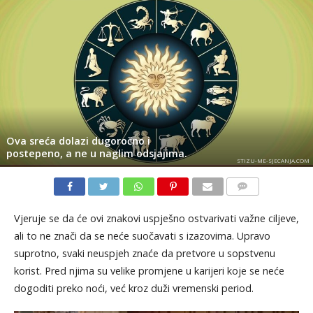
Ova sreća dolazi dugoročno i
postepeno, a ne u naglim odsjajima.
STIZU-ME-SJECANJA.COM
KOMENTARI
Vjeruje se da će ovi znakovi uspješno ostvarivati važne ciljeve,
ali to ne znači da se neće suočavati s izazovima. Upravo
suprotno, svaki neuspjeh znaće da pretvore u sopstvenu
korist. Pred njima su velike promjene u karijeri koje se neće
dogoditi preko noći, već kroz duži vremenski period.