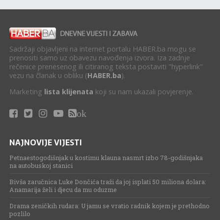
Sadržaji objavljeni na internet portalu HABER.ba mogu se
prenositi samo uz obavezu navođenja izvora. Iza zadnje
rečenice prenesenog ili citiranog teksta postaviti "hyperlink"
vezu na članak u obliku (
HABER.ba
).
Marketing
lista klijenata
koji su nam ukazali povjerenje.
ok
NAJNOVIJE VIJESTI
Petnaestogodišnjak u kostimu klauna nasmrt izbo 78-godišnjaka
na autobuskoj stanici
Bivša zaručnica Luke Dončića traži da joj isplati 50 miliona dolara:
Anamarija želi i djecu da mu oduzme
Drama zeničkih rudara: U jamu se vratio radnik kojem je prethodno
pozlilo