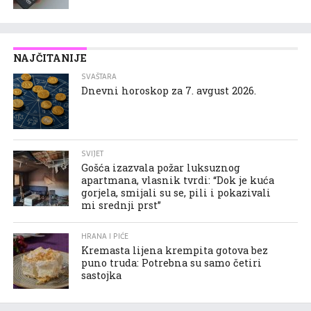
NAJČITANIJE
SVAŠTARA
Dnevni horoskop za 7. avgust 2026.
SVIJET
Gošća izazvala požar luksuznog
apartmana, vlasnik tvrdi: “Dok je kuća
gorjela, smijali su se, pili i pokazivali
mi srednji prst”
HRANA I PIĆE
Kremasta lijena krempita gotova bez
puno truda: Potrebna su samo četiri
sastojka