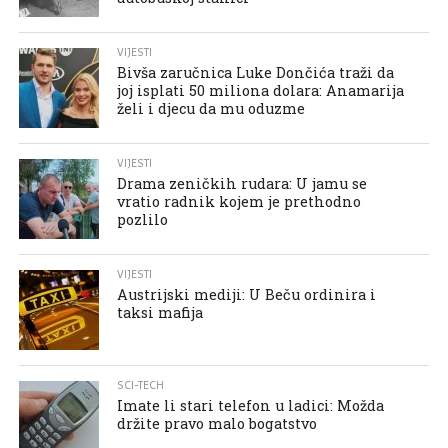
VIJESTI
Bivša zaručnica Luke Dončića traži da
joj isplati 50 miliona dolara: Anamarija
želi i djecu da mu oduzme
VIJESTI
Drama zeničkih rudara: U jamu se
vratio radnik kojem je prethodno
pozlilo
VIJESTI
Austrijski mediji: U Beču ordinira i
taksi mafija
SCI-TECH
Imate li stari telefon u ladici: Možda
držite pravo malo bogatstvo