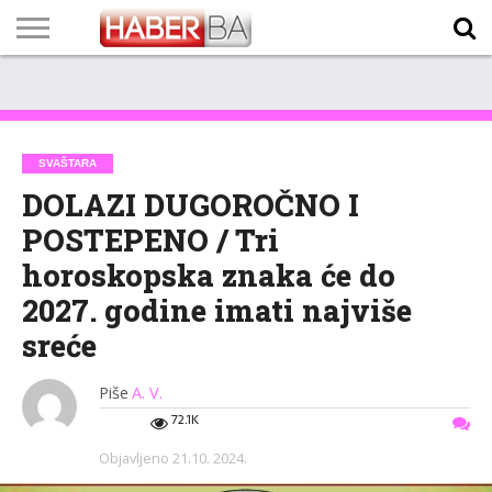
VIJESTI
BIZNIS
SPORT
SHOWBIZ
LIFESTYLE
SCI-
AUTO
ZANIMLJIVOSTI
FOTO
VIDEO
TV
VREMENSKA
STANJE NA
KURSNA
O
MARKETING
IMPRESSUM
KONTAKT
TECH
PROGRAM
PROGNOZA
PUTEVIMA
LISTA
NAMA
SVAŠTARA
DOLAZI DUGOROČNO I
POSTEPENO / Tri
horoskopska znaka će do
2027. godine imati najviše
sreće
Piše
A. V.
72.1K
Objavljeno
21.10. 2024.