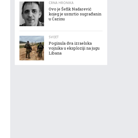
CRNA HRONIKA
Ovo je Šefik Nadarević
kojeg je usmrtio sugrađanin
u Cazinu
SVIJET
Poginula dva izraelska
vojnika u eksploziji na jugu
Libana