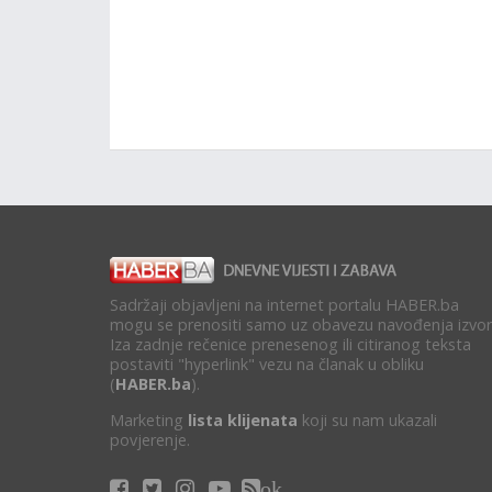
Sadržaji objavljeni na internet portalu HABER.ba
mogu se prenositi samo uz obavezu navođenja izvor
Iza zadnje rečenice prenesenog ili citiranog teksta
postaviti "hyperlink" vezu na članak u obliku
(
HABER.ba
).
Marketing
lista klijenata
koji su nam ukazali
povjerenje.
ok