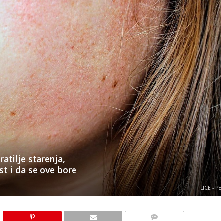
atilje starenja,
st i da se ove bore
LICE - P