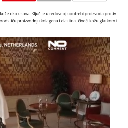
KOMENTARI
 kože oko usana. Ključ je u redovnoj upotrebi proizvoda protiv
podstiču proizvodnju kolagena i elastina, čineći kožu glatkom i