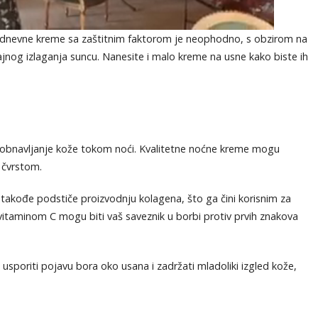
e dnevne kreme sa zaštitnim faktorom je neophodno, s obzirom na
jnog izlaganja suncu. Nanesite i malo kreme na usne kako biste ih
i obnavljanje kože tokom noći. Kvalitetne noćne kreme mogu
 čvrstom.
 takođe podstiče proizvodnju kolagena, što ga čini korisnim za
vitaminom C mogu biti vaš saveznik u borbi protiv prvih znakova
poriti pojavu bora oko usana i zadržati mladoliki izgled kože,