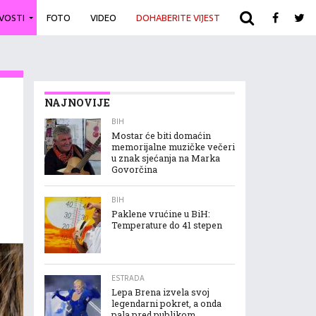
IVOSTI
FOTO
VIDEO
DOHABERITE VIJEST
ARHIVA
NAJNOVIJE
BIH
Mostar će biti domaćin
memorijalne muzičke večeri
u znak sjećanja na Marka
Govorčina
BIH
Paklene vrućine u BiH:
Temperature do 41 stepen
ESTRADA
Lepa Brena izvela svoj
legendarni pokret, a onda
pala pred publikom