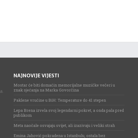
NAJNOVIJE VIJESTI
Mostar će biti domaćin memorijalne muzičke večeri u
znak sjećanja na Marka Govorčina
a.
Paklene vrućine u BiH: Temperature do 41 stepen
Lepa Brena izvela svoj legendarni pokret, a onda pala pred
publikom
Meta naočale osvajaju svijet, ali izazivaju i veliki strah
Emina Jahović pokradena u Istanbulu, ostala bez