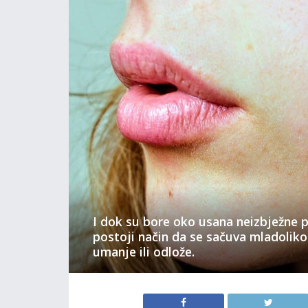
I dok su bore oko usana neizbježne pr
postoji način da se sačuva mladoliko
umanje ili odlože.