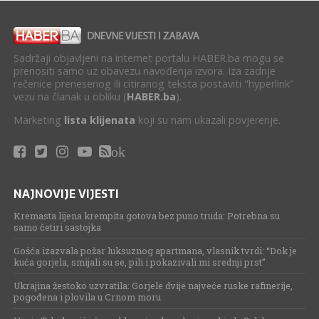
Sadržaji objavljeni na internet portalu HABER.ba mogu se
prenositi samo uz obavezu navođenja izvora. Iza zadnje
rečenice prenesenog ili citiranog teksta postaviti "hyperlink"
vezu na članak u obliku (
HABER.ba
).
Marketing
lista klijenata
koji su nam ukazali povjerenje.
ok
NAJNOVIJE VIJESTI
Kremasta lijena krempita gotova bez puno truda: Potrebna su
samo četiri sastojka
Gošća izazvala požar luksuznog apartmana, vlasnik tvrdi: “Dok je
kuća gorjela, smijali su se, pili i pokazivali mi srednji prst”
Ukrajina žestoko uzvratila: Gorjele dvije najveće ruske rafinerije,
pogođena i plovila u Crnom moru