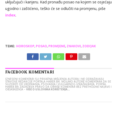
uključujući i karijeru. Kad pronađu posao na kojem se osjećaju
ugodno i zaštićeno, teško će se odlučiti na promjenu, piše
index
.
TEME:
HOROSKOP
,
POSAO
,
PROMJENE
,
ZNAKOVI
,
ZODIJAK
FACEBOOK KOMENTARI
IZNESENI KOMENTARI SU PRIVATNA MIŠLJENJA AUTORA I NE ODRAŽAVAJU
STAVOVE REDAKCIJE PORTALA HABER.BA. MOLIMO AUTORE KOMENTARA DA SE
SUZDRŽE OD VRIJEĐANJA, PSOVANJA I VULGARNOG IZRAŽAVANJA. PORTAL
HABER.BA ZADRŽAVA PRAVO DA OBRIŠE KOMENTAR BEZ PRETHODNE NAJAVE I
OBJAŠNJENJA -
VIŠE O USLOVIMA KORIŠTENJA...