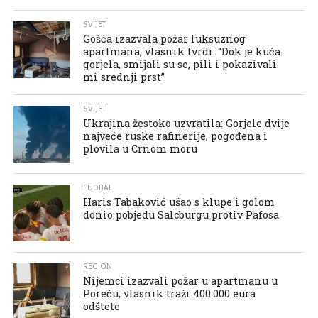
SVIJET
Gošća izazvala požar luksuznog
apartmana, vlasnik tvrdi: “Dok je kuća
gorjela, smijali su se, pili i pokazivali
mi srednji prst”
SVIJET
Ukrajina žestoko uzvratila: Gorjele dvije
najveće ruske rafinerije, pogođena i
plovila u Crnom moru
FUDBAL
Haris Tabaković ušao s klupe i golom
donio pobjedu Salcburgu protiv Pafosa
REGION
Nijemci izazvali požar u apartmanu u
Poreču, vlasnik traži 400.000 eura
odštete