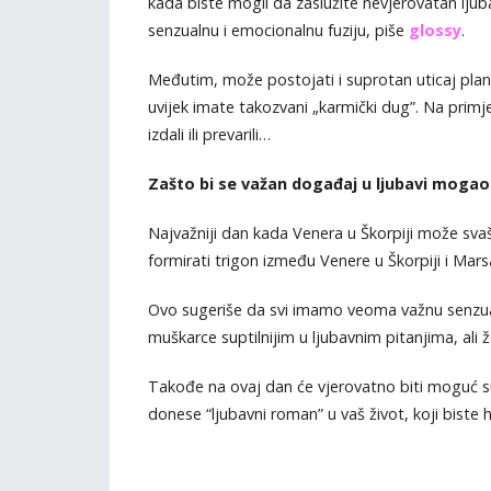
kada biste mogli da zaslužite nevjerovatan ljub
senzualnu i emocionalnu fuziju, piše
glossy
.
Međutim, može postojati i suprotan uticaj planet
uvijek imate takozvani „karmički dug”. Na primje
izdali ili prevarili…
Zašto bi se važan događaj u ljubavi mogao
Najvažniji dan kada Venera u Škorpiji može sva
formirati trigon između Venere u Škorpiji i Mars
Ovo sugeriše da svi imamo veoma važnu senzua
muškarce suptilnijim u ljubavnim pitanjima, ali ž
Takođe na ovaj dan će vjerovatno biti moguć 
donese “ljubavni roman” u vaš život, koji biste h