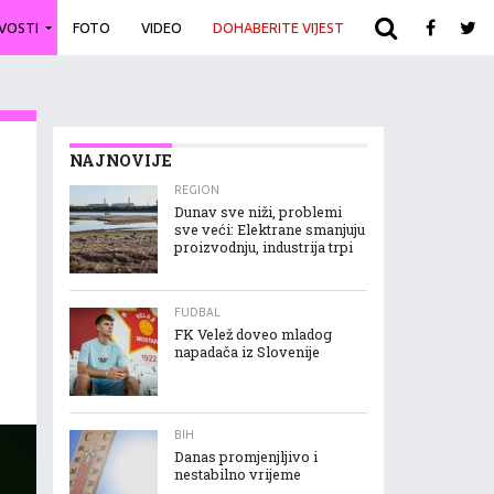
IVOSTI
FOTO
VIDEO
DOHABERITE VIJEST
ARHIVA
NAJNOVIJE
REGION
Dunav sve niži, problemi
sve veći: Elektrane smanjuju
proizvodnju, industrija trpi
FUDBAL
FK Velež doveo mladog
napadača iz Slovenije
BIH
Danas promjenjljivo i
nestabilno vrijeme