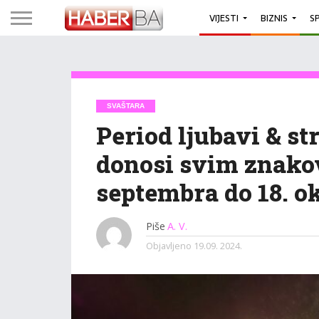
VIJESTI
BIZNIS
S
SVAŠTARA
Period ljubavi & st
donosi svim znako
septembra do 18. o
Piše
A. V.
Objavljeno
19.09. 2024.