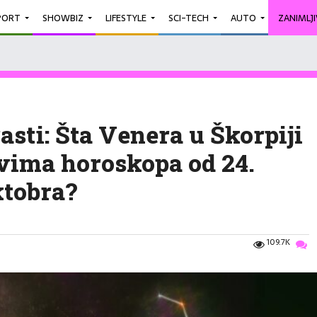
PORT
SHOWBIZ
LIFESTYLE
SCI-TECH
AUTO
ZANIMLJ
rasti: Šta Venera u Škorpiji
vima horoskopa od 24.
ktobra?
109.7K