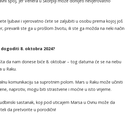
avni spoj, jer Venera u Škorpiji može donijeti nevjerovatno
e ljubavi i vjerovatno ćete se zaljubiti u osobu prema kojoj još
r, prevarili ste ga u prošlom životu, ili ste ga možda na neki način
 dogoditi 8. oktobra 2024?
šta da nam donese biće 8. oktobar – tog datuma će se na nebu
a u Raku.
lnu komunikaciju sa suprotnim polom. Mars u Raku može učiniti
ene, naprotiv, mogu biti strastvene i moćne u isto vrijeme.
sudbinski sastanak, koji pod uticajem Marsa u Ovnu može da
teli da pretvorite u porodični!