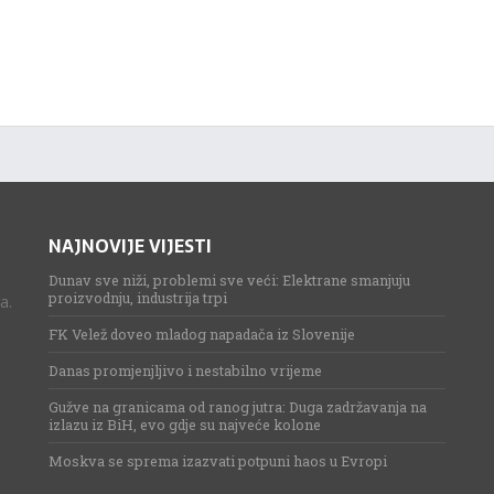
NAJNOVIJE VIJESTI
Dunav sve niži, problemi sve veći: Elektrane smanjuju
proizvodnju, industrija trpi
a.
FK Velež doveo mladog napadača iz Slovenije
Danas promjenjljivo i nestabilno vrijeme
Gužve na granicama od ranog jutra: Duga zadržavanja na
izlazu iz BiH, evo gdje su najveće kolone
Moskva se sprema izazvati potpuni haos u Evropi