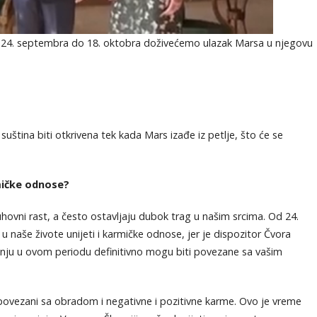
d 24. septembra do 18. oktobra doživećemo ulazak Marsa u njegovu
 suština biti otkrivena tek kada Mars izađe iz petlje, što će se
mičke odnose?
hovni rast, a često ostavljaju dubok trag u našim srcima. Od 24.
 naše živote unijeti i karmičke odnose, jer je dispozitor Čvora ​​
inju u ovom periodu definitivno mogu biti povezane sa vašim
 povezani sa obradom i negativne i pozitivne karme. Ovo je vreme