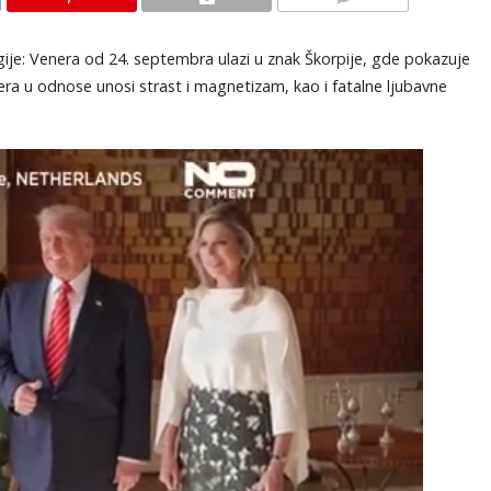
KOMENTARI
ije: Venera od 24. septembra ulazi u znak Škorpije, gde pokazuje
era u odnose unosi strast i magnetizam, kao i fatalne ljubavne