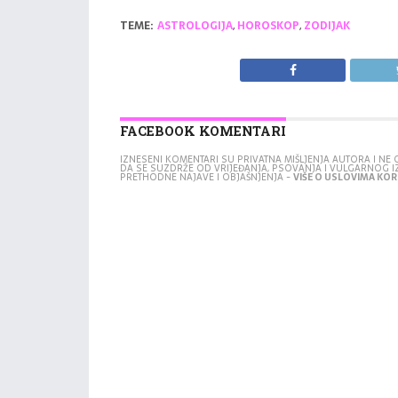
TEME:
ASTROLOGIJA
,
HOROSKOP
,
ZODIJAK
FACEBOOK KOMENTARI
IZNESENI KOMENTARI SU PRIVATNA MIŠLJENJA AUTORA I N
DA SE SUZDRŽE OD VRIJEĐANJA, PSOVANJA I VULGARNOG 
PRETHODNE NAJAVE I OBJAŠNJENJA -
VIŠE O USLOVIMA KORI