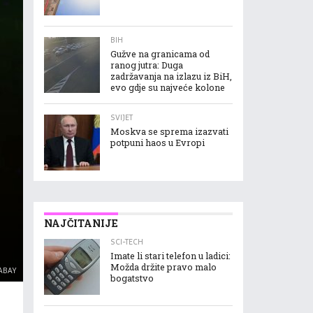
BIH
Gužve na granicama od
ranog jutra: Duga
zadržavanja na izlazu iz BiH,
evo gdje su najveće kolone
SVIJET
Moskva se sprema izazvati
potpuni haos u Evropi
NAJČITANIJE
SCI-TECH
Imate li stari telefon u ladici:
Možda držite pravo malo
XABAY
bogatstvo