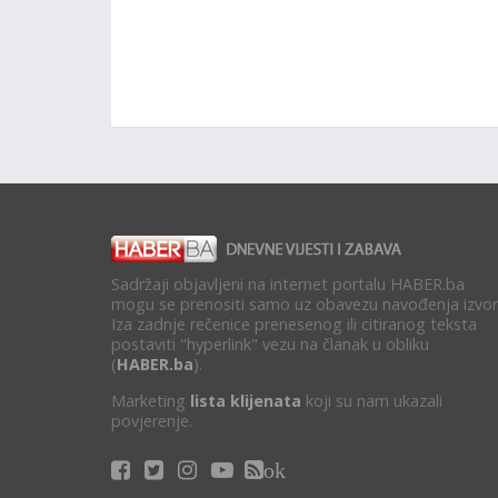
Sadržaji objavljeni na internet portalu HABER.ba
mogu se prenositi samo uz obavezu navođenja izvor
Iza zadnje rečenice prenesenog ili citiranog teksta
postaviti "hyperlink" vezu na članak u obliku
(
HABER.ba
).
Marketing
lista klijenata
koji su nam ukazali
povjerenje.
ok