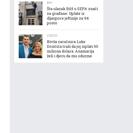
BIH
Šta ulazak BiH u SEPA znači
za građane: Uplate iz
dijaspore jeftinije za 94
posto
VIJESTI
Bivša zaručnica Luke
Dončića traži da joj isplati 50
miliona dolara: Anamarija
želi i djecu da mu oduzme