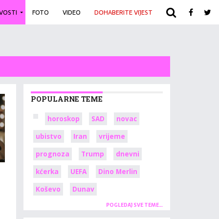
IVOSTI
FOTO
VIDEO
DOHABERITE VIJEST
ARHIVA
POPULARNE TEME
horoskop
SAD
novac
ubistvo
Iran
vrijeme
prognoza
Trump
dnevni
kćerka
UEFA
Dino Merlin
Koševo
Dunav
POGLEDAJ SVE TEME…