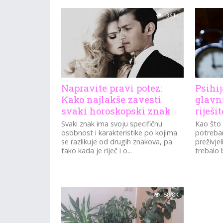
36.1K
Napravite pravi potez:
Psihij
Kako najlakše zavesti
glavni
svaki horoskopski znak
riješi
Svaki znak ima svoju specifičnu
Kao što 
osobnost i karakteristike po kojima
potreba
se razlikuje od drugih znakova, pa
preživjel
tako kada je riječ i o...
trebalo b
58.8K