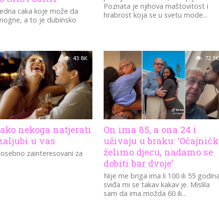
Poznata je njihova maštovitost i
jedna caka koje može da
hrabrost koja se u svetu mode...
ogne, a to je dubinsko
43.8K
72.3K
ako nekoga natjerati
On ima 85, a ona 24 i
zaljubi u vas
uživaju u braku: ‘Očajničk
želimo djecu, nadamo se
osebno zainteresovani za
dobiti bar dvoje’
Nije me briga ima li 100 ili 55 godin
sviđa mi se takav kakav je. Mislila
sam da ima možda 60 ili...