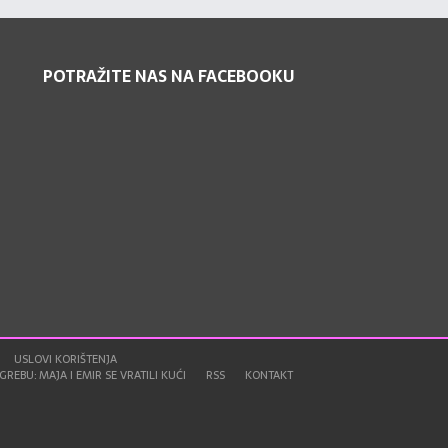
POTRAŽITE NAS NA FACEBOOKU
USLOVI KORIŠTENJA
REBU: MAJA I EMIR SE VRATILI KUĆI
RSS
KONTAKT