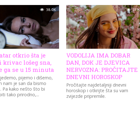
38.0K
31.1K
atar otkrio šta je
VODOLIJA IMA DOBAR
 krivac lošeg sna,
DAN, DOK JE DJEVICA
te ga se u 15 minuta
NERVOZNA: PROČITAJTE
DNEVNI HOROSKOP
jedemo, pijemo i dišemo,
n nam je san da bismo
Pročitajte najdetaljniji dnevni
i. Pa kako nešto što bi
horoskop i otkrijte šta su vam
iti tako prirodno,...
zvijezde pripremile.