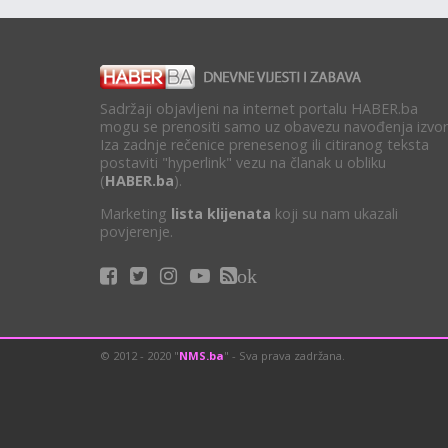
Sadržaji objavljeni na internet portalu HABER.ba
mogu se prenositi samo uz obavezu navođenja izvor
Iza zadnje rečenice prenesenog ili citiranog teksta
postaviti "hyperlink" vezu na članak u obliku
(
HABER.ba
).
Marketing
lista klijenata
koji su nam ukazali
povjerenje.
ok
© 2012 - 2020 "
NMS.ba
" - Sva prava zadržana.