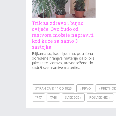
Trik za zdravo i bujno
cvijeće: Ovo čudo od
rastvora možete napraviti
kod kuće sa samo 3
sastojka
Biljkama su, kao i ljudima, potrebna
određene hranjive materije da bi bile
jake i site. Zdravo, uravnoteženo tlo
sadrži sve hranjive materije...
STRANICA 1744 OD 1825
« PRVO
‹ PRETHO
1747
1748
SLJEDEĆE ›
POSLJEDNJE »