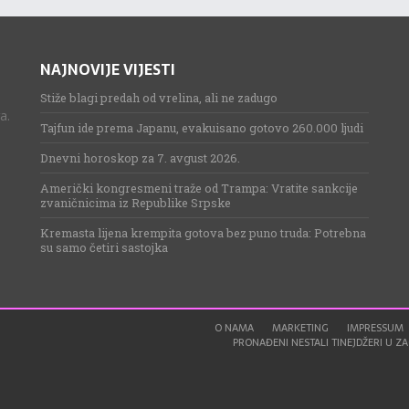
NAJNOVIJE VIJESTI
Stiže blagi predah od vrelina, ali ne zadugo
a.
Tajfun ide prema Japanu, evakuisano gotovo 260.000 ljudi
Dnevni horoskop za 7. avgust 2026.
Američki kongresmeni traže od Trampa: Vratite sankcije
zvaničnicima iz Republike Srpske
Kremasta lijena krempita gotova bez puno truda: Potrebna
su samo četiri sastojka
O NAMA
MARKETING
IMPRESSUM
PRONAĐENI NESTALI TINEJDŽERI U ZAG