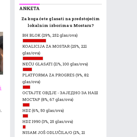
ANKETA
Za koga ćete glasati na predstojećim
lokalnim izborima u Mostaru?
BH BLOK
(29%, 252 glas/ova)
KOALICIJA ZA MOSTAR
(25%, 221
glas/ova)
NEĆU GLASATI
(11%, 100 glas/ova)
PLATFORMA ZA PROGRES
(9%, 82
glas/ova)
i
ОСТАЈТЕ ОВДЈЕ - ЗАЈЕДНО ЗА НАШ
МОСТАР
(8%, 67 glas/ova)
a,
HDZ
(6%, 50 glas/ova)
HDZ 1990
(3%, 25 glas/ova)
NISAM JOŠ ODLUČILA/O
(2%, 21