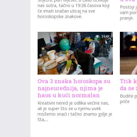
nas sutra, tačno u 19:28 časova koji
Postoji 
će imati snažan uticaj na sve
vam pom
horoskopske znakove.
pranje.
39.4K
Ova 3 znaka horoskopa su
Trik k
najneurednija, njima je
da se 
haos u kući normalan
Budite p
priče
Kreativni nered je odlika većine nas,
ali je super što se u njemu uvek
možemo snaći i tačno znamo gdje je
šta,...