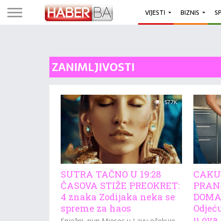
VIJESTI
BIZNIS
S
ZANIMLJIVOSTI
57.7K
SUTRA TAČNO U 19:28
CAKU
ČASOVA STIŽE PREOKRET:
PRAN
4 znaka Zodijaka neka se
DOMA
spreme za haos
Odjeć
u ova
Snježni, pun Mjesec u Lavu očekuje