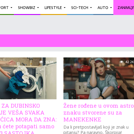
PORT
SHOWBIZ
LIFESTYLE
SCI-TECH
AUTO
ZANIMLJ
55.3K
42.2K
 ZA DUBINSKO
Žene rođene u ovom astro
JE VEŠA SVAKA
znaku stvorene su za
ĆICA MORA DA ZNA:
MANEKENKE
u ćete potapati samo
Da li pretpostavljaš koji je znak u
 3 SASTOJKA
pitanju? Pa naravno, Škorpija!