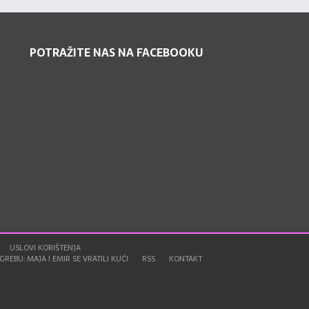
POTRAŽITE NAS NA FACEBOOKU
USLOVI KORIŠTENJA
REBU: MAJA I EMIR SE VRATILI KUĆI
RSS
KONTAKT