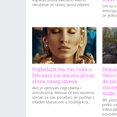
okruženje za razvoj spora plijesni.
Oni su o
emocija,
se jedno
51.6K
Pogledajte šta vas čeka u
Deman
februaru na osnovu prvog
Omčo:
slova vašeg imena
da za
iznose
Ako je vjerovati zvijezdama i
astrolozima, februar će biti izuzetno
može p
srećan za sve, posebno jer počinje s
Bh. you
mladim Mjesecom u Vodoliji koji...
preko s
Edina Ja
povodom