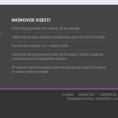
NAJNOVIJE VIJESTI
Stiže blagi predah od vrelina, ali ne zadugo
a.
Tajfun ide prema Japanu, evakuisano gotovo 260.000 ljudi
Dnevni horoskop za 7. avgust 2026.
Američki kongresmeni traže od Trampa: Vratite sankcije
zvaničnicima iz Republike Srpske
Kremasta lijena krempita gotova bez puno truda: Potrebna
su samo četiri sastojka
O NAMA
MARKETING
IMPRESSUM
PRONAĐENI NESTALI TINEJDŽERI U ZAG