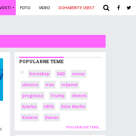
IVOSTI
FOTO
VIDEO
DOHABERITE VIJEST
ARHIVA
POPULARNE TEME
horoskop
SAD
novac
ubistvo
Iran
vrijeme
prognoza
Trump
dnevni
kćerka
UEFA
Dino Merlin
Koševo
Dunav
POGLEDAJ SVE TEME…
a!