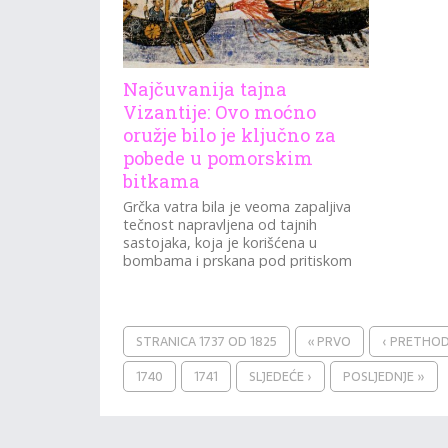
Najčuvanija tajna
Vizantije: Ovo moćno
oružje bilo je ključno za
pobede u pomorskim
bitkama
Grčka vatra bila je veoma zapaljiva
tečnost napravljena od tajnih
sastojaka, koja je korišćena u
bombama i prskana pod pritiskom
kako bi...
STRANICA 1737 OD 1825
« PRVO
‹ PRETHO
1740
1741
SLJEDEĆE ›
POSLJEDNJE »