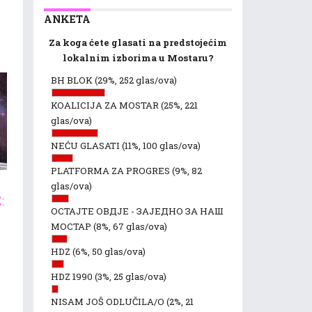
ANKETA
Za koga ćete glasati na predstojećim
lokalnim izborima u Mostaru?
BH BLOK
(29%, 252 glas/ova)
KOALICIJA ZA MOSTAR
(25%, 221
glas/ova)
NEĆU GLASATI
(11%, 100 glas/ova)
PLATFORMA ZA PROGRES
(9%, 82
glas/ova)
:
ОСТАЈТЕ ОВДЈЕ - ЗАЈЕДНО ЗА НАШ
МОСТАР
(8%, 67 glas/ova)
HDZ
(6%, 50 glas/ova)
HDZ 1990
(3%, 25 glas/ova)
NISAM JOŠ ODLUČILA/O
(2%, 21