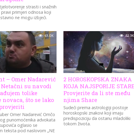
tjelotvorenje strasti i snažnih
 pravi primjeri odnosa koji
stavno ne mogu izbjeći.
63.0K
52.3K
t – Omer Nadarević
2 HOROSKOPSKA ZNAKA
 Netačni su navodi
KOJA NAJSPORIJE STARE
rađujem tolike
Provjerite da li ste među
 novaca, što se lako
njima Share
rovjeriti
Sudeći prema astrologiji postoje
horoskopski znakovi koji imaju
tuber Omer Nadarević Omčo
predispoziciju da ostanu mladoliki
vog punomoćenika advokata
tokom života.
kupovića oglasio se
 teksta pod naslovom „NE