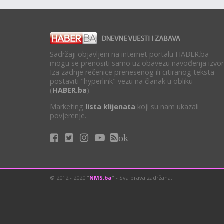
Sadržaji objavljeni na internet portalu HABER.ba
mogu se prenositi samo uz obavezu navođenja izvor
Iza zadnje rečenice prenesenog ili citiranog teksta
postaviti "hyperlink" vezu na članak u obliku
(
HABER.ba
).
Marketing
lista klijenata
koji su nam ukazali
povjerenje.
ok
© 2012 - 2020 "
NMS.ba
" - Sva prava zadržana.