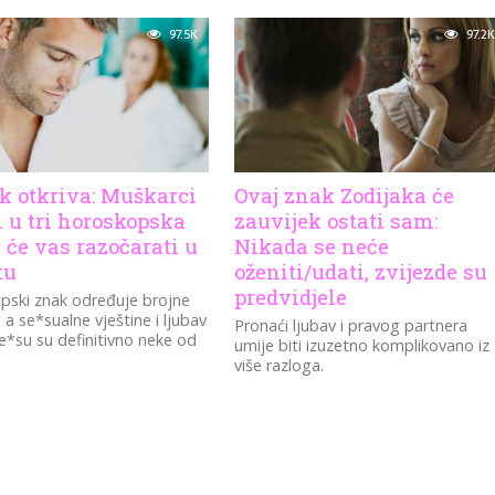
 ĆE OD...
97.5K
97.2K
k otkriva: Muškarci
Ovaj znak Zodijaka će
 u tri horoskopska
zauvijek ostati sam:
 će vas razočarati u
Nikada se neće
tu
oženiti/udati, zvijezde su
predvidjele
pski znak određuje brojne
 a se*sualne vještine i ljubav
Pronaći ljubav i pravog partnera
*su su definitivno neke od
umije biti izuzetno komplikovano iz
više razloga.