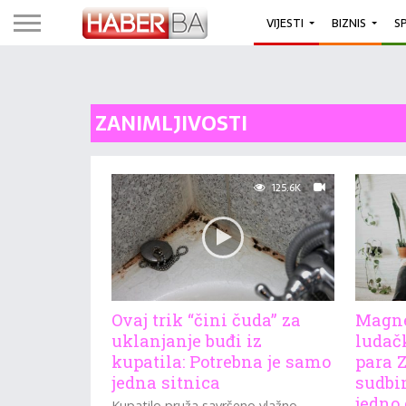
VIJESTI
BIZNIS
S
ZANIMLJIVOSTI
125.6K
Ovaj trik “čini čuda” za
Magne
uklanjanje buđi iz
ludačk
kupatila: Potrebna je samo
para Z
jedna sitnica
sudbi
jedno
Kupatilo pruža savršeno vlažno