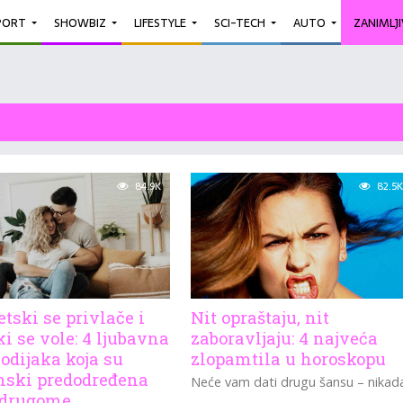
PORT
SHOWBIZ
LIFESTYLE
SCI-TECH
AUTO
ZANIMLJ
84.9K
82.5K
tski se privlače i
Nit opraštaju, nit
i se vole: 4 ljubavna
zaboravljaju: 4 najveća
odijaka koja su
zlopamtila u horoskopu
nski predodređena
Neće vam dati drugu šansu – nikad
 drugome