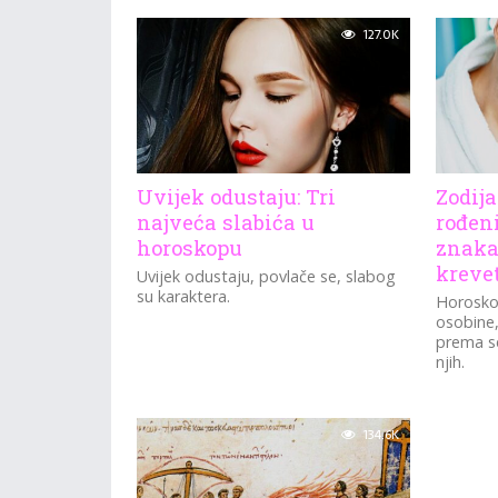
ZNA ŠTA
127.0K
Uvijek odustaju: Tri
Zodija
najveća slabića u
rođeni
horoskopu
znaka
kreve
Uvijek odustaju, povlače se, slabog
su karaktera.
Horosko
osobine,
prema se
njih.
134.6K