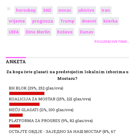
horoskop
SAD
novac
ubistvo
Iran
vrijeme
prognoza
Trump
dnevni
kćerka
UEFA
Dino Merlin
Koševo
Dunav
POGLEDAJ SVE TEME…
ANKETA
Za koga ćete glasati na predstojećim lokalnim izborima u
Mostaru?
BH BLOK
(29%, 252 glas/ova)
KOALICIJA ZA MOSTAR
(25%, 221 glas/ova)
NEĆU GLASATI
(11%, 100 glas/ova)
PLATFORMA ZA PROGRES
(9%, 82 glas/ova)
ОСТАЈТЕ ОВДЈЕ - ЗАЈЕДНО ЗА НАШ МОСТАР
(8%, 67