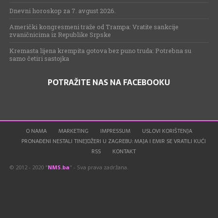
Dnevni horoskop za 7. avgust 2026.
Američki kongresmeni traže od Trampa: Vratite sankcije
zvaničnicima iz Republike Srpske
Kremasta lijena krempita gotova bez puno truda: Potrebna su
samo četiri sastojka
POTRAŽITE NAS NA FACEBOOKU
O NAMA
MARKETING
IMPRESSUM
USLOVI KORIŠTENJA
PRONAĐENI NESTALI TINEJDŽERI U ZAGREBU: MAJA I EMIR SE VRATILI KUĆI
RSS
KONTAKT
© 2012 - 2020 "
NMS.ba
" - Sva prava zadržana.