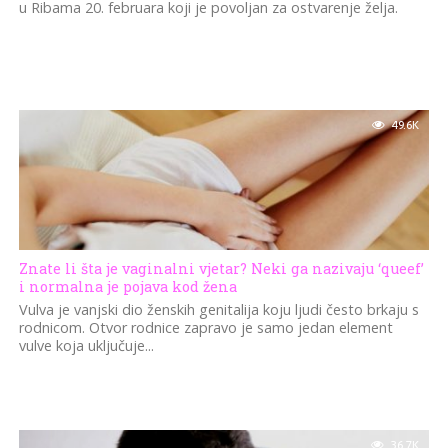
u Ribama 20. februara koji je povoljan za ostvarenje želja.
49.6K
Znate li šta je vaginalni vjetar? Neki ga nazivaju ‘queef’
i normalna je pojava kod žena
Vulva je vanjski dio ženskih genitalija koju ljudi često brkaju s
rodnicom. Otvor rodnice zapravo je samo jedan element
vulve koja uključuje...
36.7K