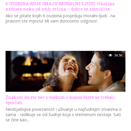
6 OSOBINA KOJE IMAJU MORALNI LJUDI: Ukoliko
nemate neku od ovih vrlina – dobro se zamislite
Ako se pitate kojih 6 osobina posjeduju moralni ljudi - na
pravom ste mjestu! Mi vam donosimo odgovor.
36.5K
Znakovi da ste već s osobom s kojom biste se trebali
vjenčati
Neobjašnjiva povezanost i uživanje u najčudnijim stvarima o
vama - razlikuje se od žudnje koja s vremenom nestaje. Sati
se čine kao...