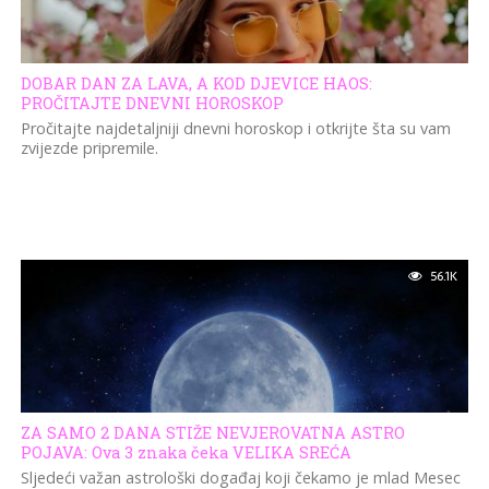
DOBAR DAN ZA LAVA, A KOD DJEVICE HAOS:
PROČITAJTE DNEVNI HOROSKOP
Pročitajte najdetaljniji dnevni horoskop i otkrijte šta su vam
zvijezde pripremile.
56.1K
ZA SAMO 2 DANA STIŽE NEVJEROVATNA ASTRO
POJAVA: Ova 3 znaka čeka VELIKA SREĆA
Sljedeći važan astrološki događaj koji čekamo je mlad Mesec