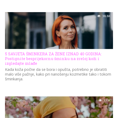
38.8K
5 SAVJETA ŠMINKERA ZA ŽENE IZNAD 40 GODINA:
Postignite besprijekornu šminku na zreloj koži i
izgledajte mlađe
Kada koža počne da se bora i opušta, potrebno je obratiti
malo više pažnje, kako pri nanošenju kozmetike tako i tokom
šminkanja.
33.1K