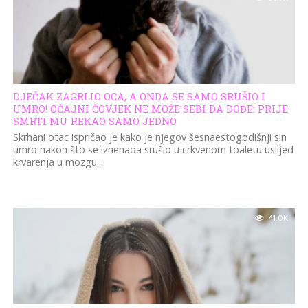
DJEČAK ZAGRLIO OCA, A ONDA SE SAMO SRUŠIO I
UMRO! OČAJNI ČOVJEK NE MOŽE SEBI DA DOĐE: PRIJE
SMRTI MU REKAO SAMO JEDNO
Skrhani otac ispričao je kako je njegov šesnaestogodišnji sin
umro nakon što se iznenada srušio u crkvenom toaletu uslijed
krvarenja u mozgu...
41.0K