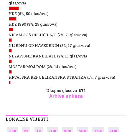
glas/ova)
HDZ
(6%, 50 glas/ova)
HDZ 1990
(3%, 25 glas/ova)
NISAM JOŠ ODLUČILA/O
(2%, 21 glas/ova)
NIJEDNU OD NAVEDENIH
(2%, 17 glas/ova)
NEZAVISNE KANDIDATE
(2%, 15 glas/ova)
MOSTAR MOJ DOM
(2%, 14 glas/ova)
HRVATSKA REPUBLIKANSKA STRANKA
(1%, 7 glas/ova)
Ukupno glasova:
871
Arhiva anketa
LOKALNE VIJESTI
USK
PK
TK
ZDK
BPK
SBK
HNK
ZHK