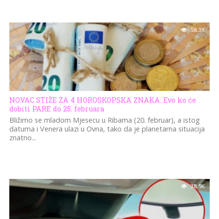
58.3K
NOVAC STIŽE ZA 4 HOROSKOPSKA ZNAKA: Evo ko će
dobiti PARE do 25. februara
Bližimo se mladom Mjesecu u Ribama (20. februar), a istog
datuma i Venera ulazi u Ovna, tako da je planetarna situacija
znatno...
38.5K