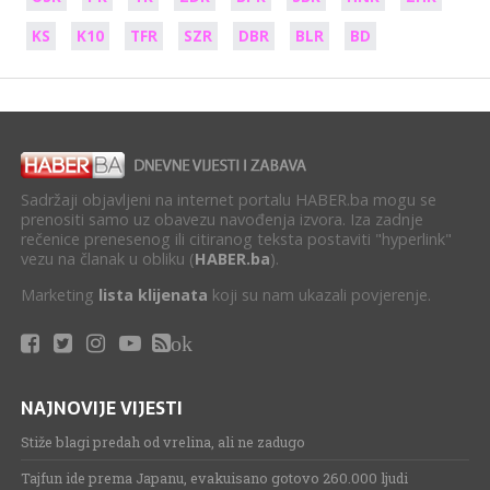
KS
K10
TFR
SZR
DBR
BLR
BD
Sadržaji objavljeni na internet portalu HABER.ba mogu se
prenositi samo uz obavezu navođenja izvora. Iza zadnje
rečenice prenesenog ili citiranog teksta postaviti "hyperlink"
vezu na članak u obliku (
HABER.ba
).
Marketing
lista klijenata
koji su nam ukazali povjerenje.
ok
NAJNOVIJE VIJESTI
Stiže blagi predah od vrelina, ali ne zadugo
Tajfun ide prema Japanu, evakuisano gotovo 260.000 ljudi