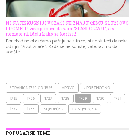
NI NAJISKUSNIJI VOZAČI NE ZNAJU ČEMU SLUŽI OVO
DUGME: U vožnji može da vam “SPASI GLAVU”, a vi
nemate ni ideju kako se koristi!
Ponekad ne obraćamo pažnju na sitnice, ni ne sluteći da neke
od njih "život znače". Kada se ne koriste, zaboravimo da
uopšte...
STRANICA 1729 OD 1825
« PRVO
‹ PRETHODNO
1725
1726
1727
1728
1729
1730
1731
1732
1733
SLJEDEĆE ›
POSLJEDNJE »
POPULARNE TEME