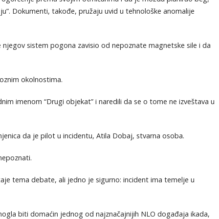
ju”. Dokumenti, takođe, pružaju uvid u tehnološke anomalije
 je njegov sistem pogona zavisio od nepoznate magnetske sile i da
ioznim okolnostima.
odnim imenom “Drugi objekat” i naredili da se o tome ne izveštava u
enica da je pilot u incidentu, Atila Dobaj, stvarna osoba.
nepoznati.
aje tema debate, ali jedno je sigurno: incident ima temelje u
mogla biti domaćin jednog od najznačajnijih NLO događaja ikada,