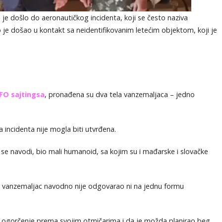
e došlo do aeronautičkog incidenta, koji se često naziva
 je došao u kontakt sa neidentifikovanim letećim objektom, koji je
FO sajtingsa
, pronađena su dva tela vanzemaljaca – jedno
incidenta nije mogla biti utvrđena.
se navodi, bio mali humanoid, sa kojim su i mađarske i slovačke
, vanzemaljac navodno nije odgovarao ni na jednu formu
ajio ogorčenje prema svojim otmičarima i da je možda planirao beg,