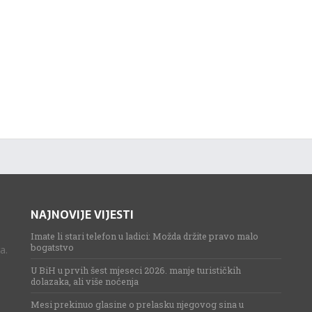
NAJNOVIJE VIJESTI
Imate li stari telefon u ladici: Možda držite pravo malo
bogatstvo
a.
U BiH u prvih šest mjeseci 2026. manje turističkih
dolazaka, ali više noćenja
Mesi prekinuo glasine o prelasku njegovog sina u