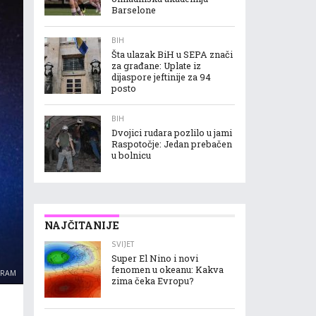
Barselone
BIH
Šta ulazak BiH u SEPA znači
za građane: Uplate iz
dijaspore jeftinije za 94
posto
BIH
Dvojici rudara pozlilo u jami
Raspotočje: Jedan prebačen
u bolnicu
NAJČITANIJE
SVIJET
Super El Nino i novi
fenomen u okeanu: Kakva
GRAM
zima čeka Evropu?