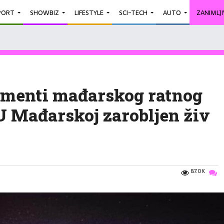
PORT
SHOWBIZ
LIFESTYLE
SCI-TECH
AUTO
ZANIMLJ
kumenti mađarskog ratnog
U Mađarskoj zarobljen živ
87.0K