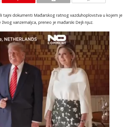
KOMENTARI
curili tajni dokumenti Mađarskog ratnog vazduhoplovstva u kojem je
 živog vanzemaljca, preneo je mađarski Dejli njuz.