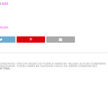
si
b92
.
ALJAC
E ODRAŽAVAJU STAVOVE REDAKCIJE PORTALA HABER.BA. MOLIMO AUTORE KOMENTARA
IZRAŽAVANJA. PORTAL HABER.BA ZADRŽAVA PRAVO DA OBRIŠE KOMENTAR BEZ
ŠTENJA...