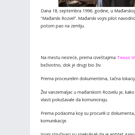
Dana 18. septembra 1996. godine, u Mađarskoj j
“Mađarski Rozvel”. Mađarski vojni pilot navodno
potom pao na zemlju.
Na mestu nesreće, prema izveštajima
Texas U
beživotno, dok je drugi bio živ.
Prema proceurelim dokumentima, tačna lokacija 
Živi vanzemaljac u mađarskom Rozvelu je, kako 
vlasti pokušavale da komuniciraju.
Prema podacima koji su procurili iz dokumenta
komunikacije.
Vojni stručnjaci su spekulisali da je entitet g