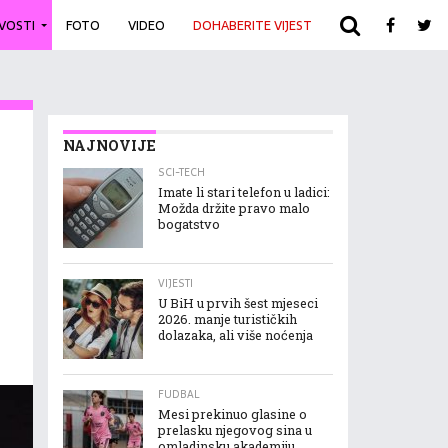
IVOSTI
FOTO
VIDEO
DOHABERITE VIJEST
ARHIVA
NAJNOVIJE
SCI-TECH
Imate li stari telefon u ladici:
Možda držite pravo malo
bogatstvo
VIJESTI
U BiH u prvih šest mjeseci
2026. manje turističkih
dolazaka, ali više noćenja
FUDBAL
Mesi prekinuo glasine o
prelasku njegovog sina u
omladinsku akademiju