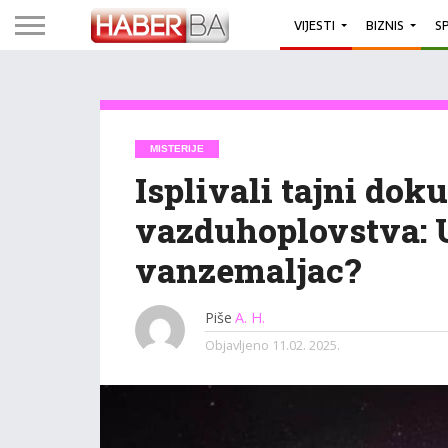
VIJESTI
BIZNIS
S
MISTERIJE
Isplivali tajni do
vazduhoplovstva: 
vanzemaljac?
Piše
A. H.
Objavljeno
11.02. 2025.