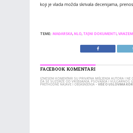
koji je vlada možda skrivala decenijama, preno
TEME:
MAĐARSKA
,
NLO
,
TAJNI DOKUMENTI
,
VANZEM
FACEBOOK KOMENTARI
IZNESENI KOMENTARI SU PRIVATNA MIŠLJENJA AUTORA I N
DA SE SUZDRŽE OD VRIJEĐANJA, PSOVANJA I VULGARNOG 
PRETHODNE NAJAVE I OBJAŠNJENJA -
VIŠE O USLOVIMA KORI