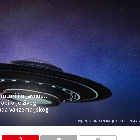
ocurili u javnost,
bilo je živog
pada vanzemaljskog
POVJERLJIVE INFORMACIJE O NLO. INSTA