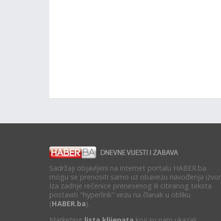
Sadržaji objavljeni na internet portalu HABER.ba
mogu se prenositi samo uz obavezu navođenja izvor
Iza zadnje rečenice prenesenog ili citiranog teksta
postaviti "hyperlink" vezu na članak u obliku
(
HABER.ba
).
Marketing
lista klijenata
koji su nam ukazali