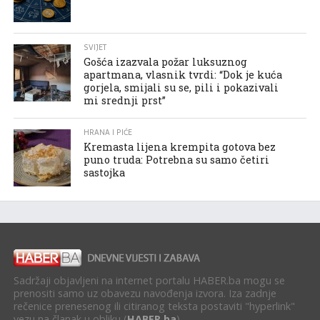
SVIJET
Gošća izazvala požar luksuznog
apartmana, vlasnik tvrdi: “Dok je kuća
gorjela, smijali su se, pili i pokazivali
mi srednji prst”
HRANA I PIĆE
Kremasta lijena krempita gotova bez
puno truda: Potrebna su samo četiri
sastojka
Sadržaji objavljeni na internet portalu HABER.ba mogu se
prenositi samo uz obavezu navođenja izvora. Iza zadnje
rečenice prenesenog ili citiranog teksta postaviti "hyperlink"
vezu na članak u obliku (
HABER.ba
).