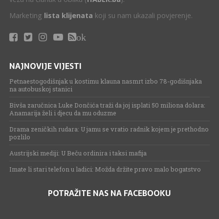
Marketing
lista klijenata
koji su nam ukazali povjerenje.
ok
NAJNOVIJE VIJESTI
Petnaestogodišnjak u kostimu klauna nasmrt izbo 78-godišnjaka
na autobuskoj stanici
Bivša zaručnica Luke Dončića traži da joj isplati 50 miliona dolara:
Anamarija želi i djecu da mu oduzme
Drama zeničkih rudara: U jamu se vratio radnik kojem je prethodno
pozlilo
Austrijski mediji: U Beču ordinira i taksi mafija
Imate li stari telefon u ladici: Možda držite pravo malo bogatstvo
POTRAŽITE NAS NA FACEBOOKU