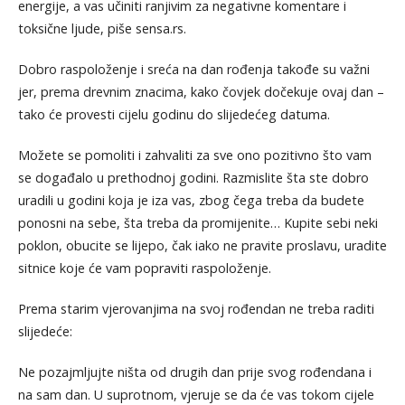
energije, a vas učiniti ranjivim za negativne komentare i
toksične ljude, piše sensa.rs.
Dobro raspoloženje i sreća na dan rođenja takođe su važni
jer, prema drevnim znacima, kako čovjek dočekuje ovaj dan –
tako će provesti cijelu godinu do slijedećeg datuma.
Možete se pomoliti i zahvaliti za sve ono pozitivno što vam
se događalo u prethodnoj godini. Razmislite šta ste dobro
uradili u godini koja je iza vas, zbog čega treba da budete
ponosni na sebe, šta treba da promijenite… Kupite sebi neki
poklon, obucite se lijepo, čak iako ne pravite proslavu, uradite
sitnice koje će vam popraviti raspoloženje.
Prema starim vjerovanjima na svoj rođendan ne treba raditi
slijedeće:
Ne pozajmljujte ništa od drugih dan prije svog rođendana i
na sam dan. U suprotnom, vjeruje se da će vas tokom cijele