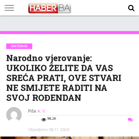
VIJESTI
BIZNIS
SPORT
SHOWBIZ
LIFESTYLE
SCI-
AUTO
ZANIMLJIVOSTI
FOTO
VIDEO
TV
VREMENSKA
STANJE NA
KURSNA
O
MARKETING
IMPRESSUM
KONTAKT
TECH
PROGRAM
PROGNOZA
PUTEVIMA
LISTA
NAMA
MISTERIJE
Narodno vjerovanje:
UKOLIKO ŽELITE DA VAS
SREĆA PRATI, OVE STVARI
NE SMIJETE RADITI NA
SVOJ ROĐENDAN
Piše
A. V.
98.2K
Objavljeno
08.11. 2024.