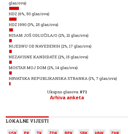
glas/ova)
HDZ
(6%, 50 glas/ova)
HDZ 1990
(3%, 25 glas/ova)
NISAM JOŠ ODLUČILA/O
(2%, 21 glas/ova)
NIJEDNU OD NAVEDENIH
(2%, 17 glas/ova)
NEZAVISNE KANDIDATE
(2%, 15 glas/ova)
MOSTAR MOJ DOM
(2%, 14 glas/ova)
HRVATSKA REPUBLIKANSKA STRANKA
(1%, 7 glas/ova)
Ukupno glasova:
871
Arhiva anketa
LOKALNE VIJESTI
USK
PK
TK
ZDK
BPK
SBK
HNK
ZHK