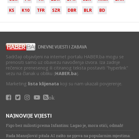
KS
K10
TFR
SZR
DBR
BLR
BD
Sadržaji objavljeni na internet portalu HABER.ba mogu se
prenositi samo uz obavezu navođenja izvora. Iza zadnje
rečenice prenesenog ili citiranog teksta postaviti "hyperlink"
vezu na članak u obliku (
HABER.ba
).
Marketing
lista klijenata
koji su nam ukazali povjerenje.
ok
NAJNOVIJE VIJESTI
Figo bez milosti prema Infantinu: Lagao je, mora otići, odmah!
Rada Manojlović pitala AI zašto ne pjeva na popularnim mjestima: