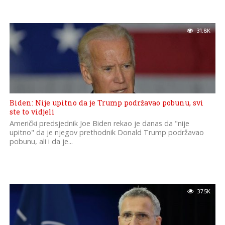
31.8K
Biden: Nije upitno da je Trump podržavao pobunu, svi
ste to vidjeli
Američki predsjednik Joe Biden rekao je danas da "nije
upitno" da je njegov prethodnik Donald Trump podržavao
pobunu, ali i da je...
37.5K