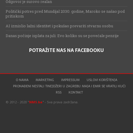
Odgovor je surovo realan
Politički potres pred Mundijal 2030. godine, Maroko se našao pod
pritiskom
AI izmislio lažni identitet i pokušao prevariti stvarnu osobu
Danas počinje isplata za juli: Evo koliko su se povećale penzije
POTRAŽITE NAS NA FACEBOOKU
O NAMA
MARKETING
IMPRESSUM
USLOVI KORIŠTENJA
PRONAĐENI NESTALI TINEJDŽERI U ZAGREBU: MAJA I EMIR SE VRATILI KUĆI
RSS
KONTAKT
© 2012 - 2020 "
NMS.ba
" - Sva prava zadržana.