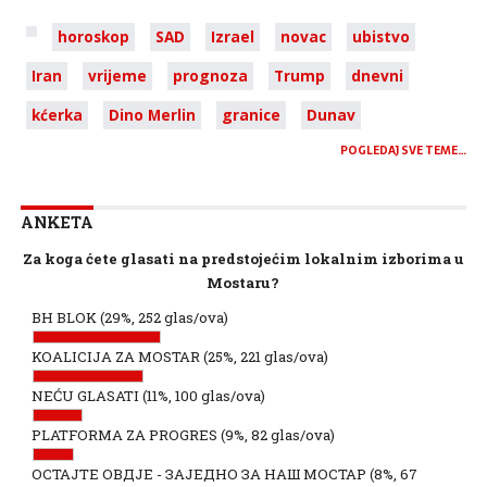
horoskop
SAD
Izrael
novac
ubistvo
Iran
vrijeme
prognoza
Trump
dnevni
kćerka
Dino Merlin
granice
Dunav
POGLEDAJ SVE TEME…
ANKETA
Za koga ćete glasati na predstojećim lokalnim izborima u
Mostaru?
BH BLOK
(29%, 252 glas/ova)
KOALICIJA ZA MOSTAR
(25%, 221 glas/ova)
NEĆU GLASATI
(11%, 100 glas/ova)
PLATFORMA ZA PROGRES
(9%, 82 glas/ova)
ОСТАЈТЕ ОВДЈЕ - ЗАЈЕДНО ЗА НАШ МОСТАР
(8%, 67