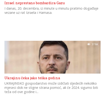
Izrael neprestano bombardira Gazu
I danas, 20. decembra, iz minute u minutu pratimo događaje
vezane uz rat Izraela i Hamasa.
37.8K
Ukrajinu čeka jako teška godina
UKRAJINSKO gospodarstvo može izdržati sljedećih nekoliko
mjeseci dok ne stigne strana pomoć, ali će 2024. sigurno biti
teža od ove godine i...