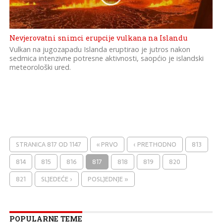
Nevjerovatni snimci erupcije vulkana na Islandu
Vulkan na jugozapadu Islanda eruptirao je jutros nakon
sedmica intenzivne potresne aktivnosti, saopćio je islandski
meteorološki ured.
STRANICA 817 OD 1147
« PRVO
‹ PRETHODNO
813
814
815
816
817
818
819
820
821
SLJEDEĆE ›
POSLJEDNJE »
POPULARNE TEME