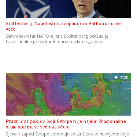
Stoltenberg: Napetosti na zapadnom Balkanu su sve
veće
Glavni sekretar NATO-a Jens Stoltenberg održao je
tradicionalnu press konferenciju na kraju godine.
97.3K
Praznični poklon koji Evropa nije htjela: Zbog snažne
oluje alarmi se već uključuju
Sjever i zapad Evrope spremaju se za žestoko nevrijeme koje